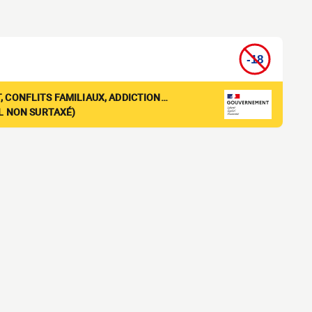
, CONFLITS FAMILIAUX, ADDICTION…
EL NON SURTAXÉ)