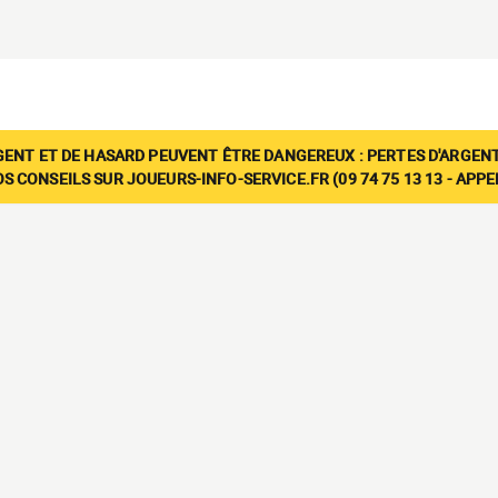
GENT ET DE HASARD PEUVENT ÊTRE DANGEREUX : PERTES D'ARGENT
 CONSEILS SUR JOUEURS-INFO-SERVICE.FR (09 74 75 13 13 - APP