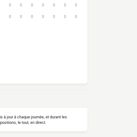
0
0
0
0
0
0
0
0
0
0
0
0
0
0
 à jour à chaque journée, et durant les
sitions, le tout, en direct.