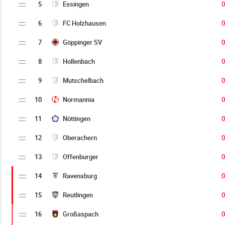
5
Essingen
0
6
FC Holzhausen
0
7
Göppinger SV
0
8
Hollenbach
0
9
Mutschelbach
0
10
Normannia
0
11
Nöttingen
0
12
Oberachern
0
13
Offenburger
0
14
Ravensburg
0
15
Reutlingen
0
16
Großaspach
0