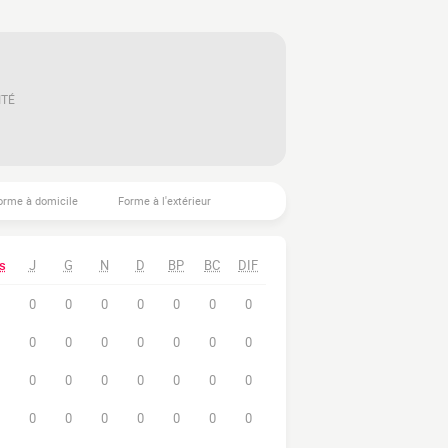
ITÉ
orme à domicile
Forme à l'extérieur
s
J
G
N
D
BP
BC
DIF
0
0
0
0
0
0
0
0
0
0
0
0
0
0
0
0
0
0
0
0
0
0
0
0
0
0
0
0