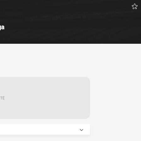
ga
ITÉ