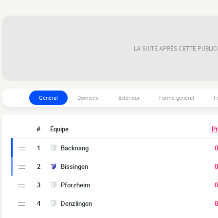
LA SUITE APRÈS CETTE PUBLIC
Général
Domicile
Extérieur
Forme général
F
#
Équipe
Pt
1
Backnang
0
2
Bissingen
0
3
Pforzheim
0
4
Denzlingen
0