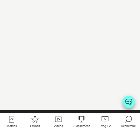
Matchs
Favoris
Vidéos
Classement
Prog TV
Recherche
Liens utiles
Clubs à la une