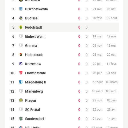
3
Bischofswerda
0
0
21 avr.
08 oct.
4
Budissa
0
0
18 févr.
05 août
5
Rudolstadt
0
0
6
Einheit Wern.
0
0
19 mai
12 nov.
7
Grimma
0
0
05 nov.
12 mai
8
Halberstadt
0
0
05 mai
29 oct.
9
Krieschow
0
0
29 juil.
11 févr.
10
Ludwigsfelde
0
0
08 juin
03 déc.
11
Magdeburg II
0
0
27 août
03 mars
12
Marienberg
0
0
10 mars
03 sept.
13
Plauen
0
0
25 nov.
02 juin
14
SC Freital
0
0
22 oct.
28 avr.
15
Sandersdorf
0
0
01 oct.
14 avr.
16
VfL Halle
0
0
17 sept.
17 mars