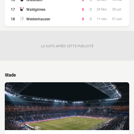
17
Waldgirmes
0
0
24 févr.
29 juil.
18
Weidenhausen
0
0
11 nov.
01 juin
LA SUITE APRÈS CETTE PUBLICITÉ
Stade