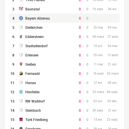
3
Baunatal
0
0
16 sept.
06 avr.
4
Bayern Alzenau
0
0
5
Dietkirchen
0
0
25 mai
04 nov.
6
Eddersheim
0
0
09 mars
27 août
7
Stadtallendorf
0
0
14 oct.
04 mai
8
Erlensee
0
0
25 nov.
12 août
9
Gießen
0
0
11 mai
21 oct.
10
Fernwald
0
0
19 août
02 mars
11
Hanau
0
0
27 avr.
08 oct.
12
Hünfelde
0
0
23 mars
09 sept.
13
RW Walldorf
0
0
03 oct.
03 déc.
14
Steinbach
0
0
30 sept.
21 avr.
15
Türk Friedberg
0
0
13 avr.
23 sept.
16
Griesheim
0
0
28 oct.
18 mai