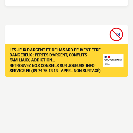
LES JEUX D'ARGENT ET DE HASARD PEUVENT ÊTRE
DANGEREUX : PERTES D'ARGENT, CONFLITS
FAMILIAUX, ADDICTION…
RETROUVEZ NOS CONSEILS SUR JOUEURS-INFO-
SERVICE.FR (09 74 75 13 13 - APPEL NON SURTAXÉ)