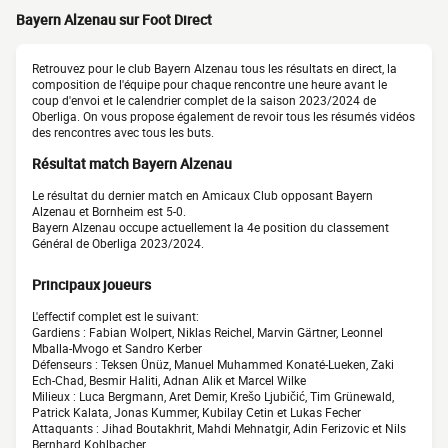
Bayern Alzenau sur Foot Direct
Retrouvez pour le club Bayern Alzenau tous les résultats en direct, la
composition de l'équipe pour chaque rencontre une heure avant le
coup d'envoi et le calendrier complet de la saison 2023/2024 de
Oberliga. On vous propose également de revoir tous les résumés vidéos
des rencontres avec tous les buts.
Résultat match Bayern Alzenau
Le résultat du dernier match en Amicaux Club opposant Bayern
Alzenau et Bornheim est 5-0.
Bayern Alzenau occupe actuellement la 4e position du classement
Général de Oberliga 2023/2024.
Principaux joueurs
L'effectif complet est le suivant:
Gardiens : Fabian Wolpert, Niklas Reichel, Marvin Gärtner, Leonnel
Mballa-Mvogo et Sandro Kerber
Défenseurs : Teksen Ünüz, Manuel Muhammed Konaté-Lueken, Zaki
Ech-Chad, Besmir Haliti, Adnan Alik et Marcel Wilke
Milieux : Luca Bergmann, Aret Demir, Krešo Ljubičić, Tim Grünewald,
Patrick Kalata, Jonas Kummer, Kubilay Cetin et Lukas Fecher
Attaquants : Jihad Boutakhrit, Mahdi Mehnatgir, Adin Ferizovic et Nils
Bernhard Kohlbacher