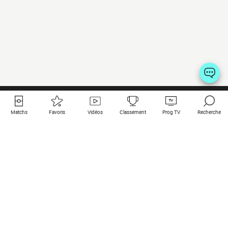
Matchs
Favoris
Vidéos
Classement
Prog TV
Recherche
Liens utiles
Clubs à la une
Tous les matchs
PSG
Matchs en live
Bayern Munich
Derniers résultats
Real Madrid
Matchs à venir
Inter
Match en streaming
Juventus
Contact
Manchester City
Mentions légales
Manchester United
Les amis de Foot Direct
Liverpool