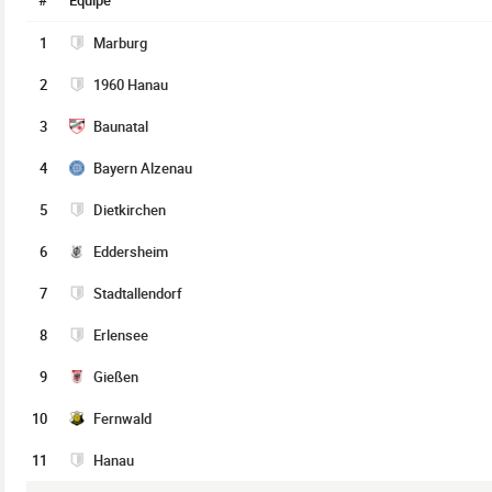
#
Équipe
1
Marburg
2
1960 Hanau
3
Baunatal
4
Bayern Alzenau
5
Dietkirchen
6
Eddersheim
7
Stadtallendorf
8
Erlensee
9
Gießen
10
Fernwald
11
Hanau