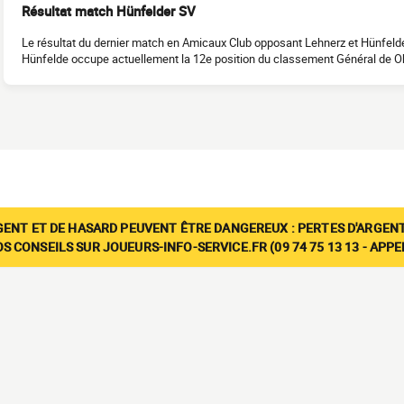
Résultat match Hünfelder SV
Le résultat du dernier match en Amicaux Club opposant Lehnerz et Hünfelde
Hünfelde occupe actuellement la 12e position du classement Général de O
GENT ET DE HASARD PEUVENT ÊTRE DANGEREUX : PERTES D'ARGENT
 CONSEILS SUR JOUEURS-INFO-SERVICE.FR (09 74 75 13 13 - APP