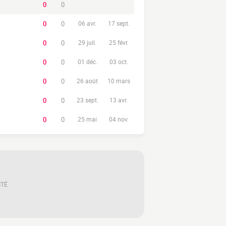
0
0
0
0
06 avr.
17 sept.
0
0
29 juil.
25 févr.
0
0
01 déc.
03 oct.
0
0
26 août
10 mars
0
0
23 sept.
13 avr.
0
0
25 mai
04 nov.
ITÉ