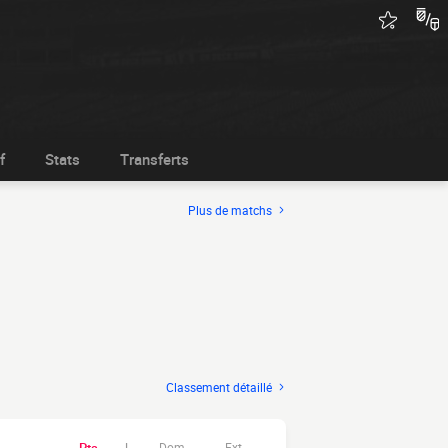
f
Stats
Transferts
Plus de matchs
Classement détaillé
Dom.
Ext.