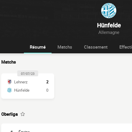
Hünfelde
Allemagne
Résumé
Matchs
Classement
Effecti
Matchs
07/07/23
Lehnerz
2
Hünfelde
0
Oberliga