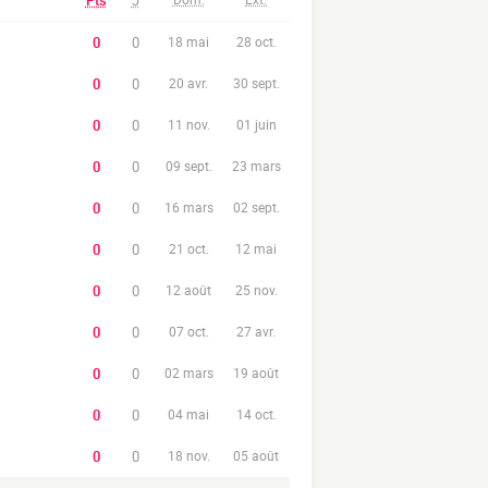
Pts
J
0
0
18 mai
28 oct.
0
0
20 avr.
30 sept.
0
0
11 nov.
01 juin
0
0
09 sept.
23 mars
0
0
16 mars
02 sept.
0
0
21 oct.
12 mai
0
0
12 août
25 nov.
0
0
07 oct.
27 avr.
0
0
02 mars
19 août
0
0
04 mai
14 oct.
0
0
18 nov.
05 août