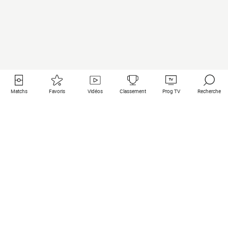
Matchs
Favoris
Vidéos
Classement
Prog TV
Recherche
Liens utiles
Clubs à la une
Tous les matchs
PSG
Matchs en live
Bayern Munich
Derniers résultats
Real Madrid
Matchs à venir
Inter
Match en streaming
Juventus
Contact
Manchester City
Mentions légales
Manchester United
Les amis de Foot Direct
Liverpool