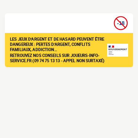
LES JEUX D'ARGENT ET DE HASARD PEUVENT ÊTRE
DANGEREUX : PERTES D'ARGENT, CONFLITS
FAMILIAUX, ADDICTION…
RETROUVEZ NOS CONSEILS SUR JOUEURS-INFO-
SERVICE.FR (09 74 75 13 13 - APPEL NON SURTAXÉ)