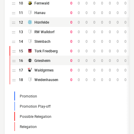
10
Fernwald
0
0
0
0
0
0
0
0
11
Hanau
0
0
0
0
0
0
0
0
12
Hünfelde
0
0
0
0
0
0
0
0
13
RW Walldorf
0
0
0
0
0
0
0
0
14
Steinbach
0
0
0
0
0
0
0
0
15
Türk Friedberg
0
0
0
0
0
0
0
0
16
Griesheim
0
0
0
0
0
0
0
0
17
Waldgirmes
0
0
0
0
0
0
0
0
18
Weidenhausen
0
0
0
0
0
0
0
0
Promotion
Promotion Play-off
Possible Relegation
Relegation