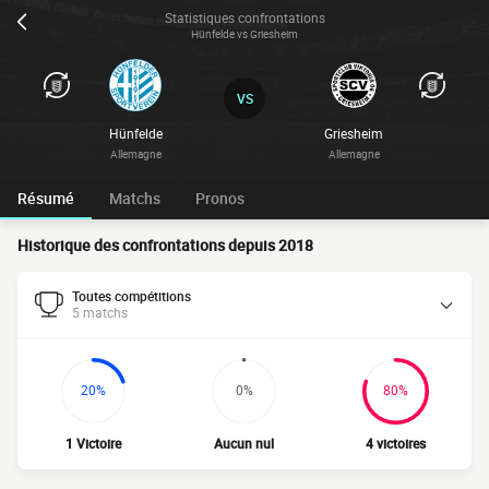
Statistiques confrontations
Hünfelde vs Griesheim
VS
Hünfelde
Griesheim
Allemagne
Allemagne
Résumé
Matchs
Pronos
Historique des confrontations depuis 2018
Toutes compétitions
5 matchs
20%
0%
80%
1 Victoire
Aucun nul
4 victoires