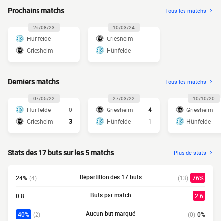
Prochains matchs
Tous les matchs
26/08/23
10/03/24
Hünfelde
Griesheim
Griesheim
Hünfelde
Derniers matchs
Tous les matchs
07/05/22
27/03/22
10/10/20
Hünfelde
0
Griesheim
4
Griesheim
Griesheim
3
Hünfelde
1
Hünfelde
Stats des 17 buts sur les 5 matchs
Plus de stats
Répartition des 17 buts
24%
(4)
(13)
76%
Buts par match
0.8
2.6
Aucun but marqué
40%
(2)
(0)
0%