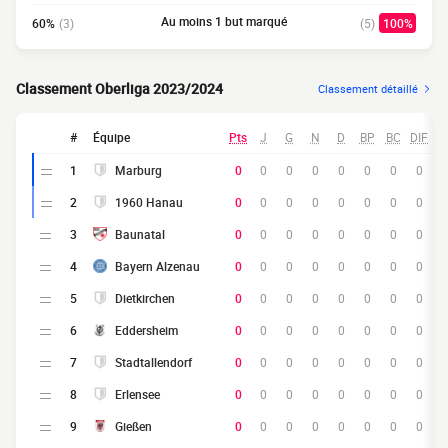
Au moins 1 but marqué
60%
(3)
(5)
100%
Classement Oberliga 2023/2024
Classement détaillé
#
Équipe
Pts
J
G
N
D
BP
BC
DIF
1
Marburg
0
0
0
0
0
0
0
0
2
1960 Hanau
0
0
0
0
0
0
0
0
3
Baunatal
0
0
0
0
0
0
0
0
4
Bayern Alzenau
0
0
0
0
0
0
0
0
5
Dietkirchen
0
0
0
0
0
0
0
0
6
Eddersheim
0
0
0
0
0
0
0
0
7
Stadtallendorf
0
0
0
0
0
0
0
0
8
Erlensee
0
0
0
0
0
0
0
0
9
Gießen
0
0
0
0
0
0
0
0