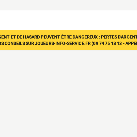
GENT ET DE HASARD PEUVENT ÊTRE DANGEREUX : PERTES D'ARGENT
 CONSEILS SUR JOUEURS-INFO-SERVICE.FR (09 74 75 13 13 - APP