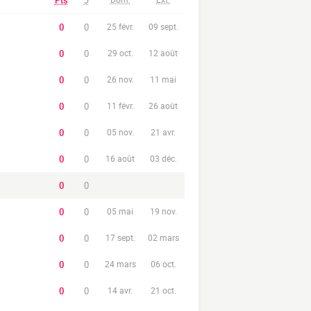
Pts
J
0
0
25 févr.
09 sept.
0
0
29 oct.
12 août
0
0
26 nov.
11 mai
0
0
11 févr.
26 août
0
0
05 nov.
21 avr.
0
0
16 août
03 déc.
0
0
0
0
05 mai
19 nov.
0
0
17 sept.
02 mars
0
0
24 mars
06 oct.
0
0
14 avr.
21 oct.