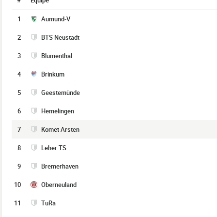
#
Équipe
1
Aumund-V
2
BTS Neustadt
3
Blumenthal
4
Brinkum
5
Geestemünde
6
Hemelingen
7
Komet Arsten
8
Leher TS
9
Bremerhaven
10
Oberneuland
11
TuRa