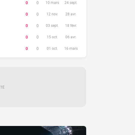
0
0
10 mars
24 sept.
0
0
12 nov.
28 avr.
0
0
03 sept.
18 févr.
0
0
15 oct.
06 avr.
0
0
01 oct.
16 mars
ITÉ