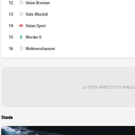
12
Union Bremen
13
Vahr-Blockdi
14
Vatan Sport
15
Werder II
16
Woltmershausen
LA SUITE APRÈS CETTE PUBLIC
Stade