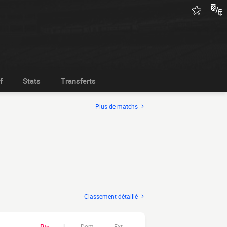
f
Stats
Transferts
Plus de matchs
Classement détaillé
Dom.
Ext.