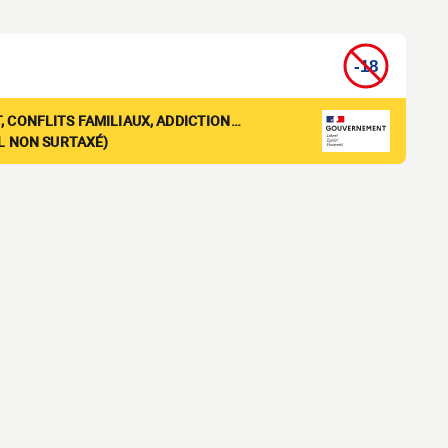
, CONFLITS FAMILIAUX, ADDICTION…
EL NON SURTAXÉ)