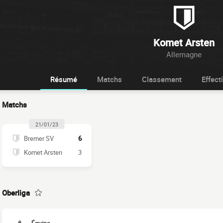
Komet Arsten
Allemagne
Résumé
Matchs
Classement
Effecti
Matchs
21/01/23
Bremer SV
6
Komet Arsten
3
Oberliga