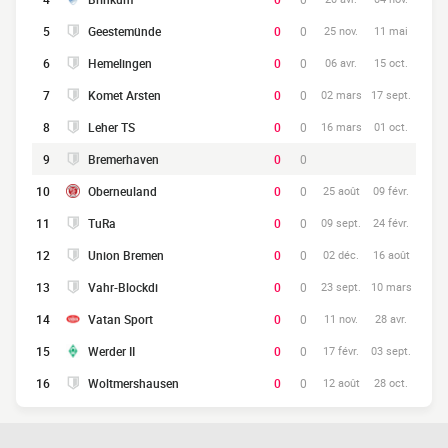
5
Geestemünde
0
0
25 nov.
11 mai
6
Hemelingen
0
0
06 avr.
15 oct.
7
Komet Arsten
0
0
02 mars
17 sept.
8
Leher TS
0
0
16 mars
01 oct.
9
Bremerhaven
0
0
10
Oberneuland
0
0
25 août
09 févr.
11
TuRa
0
0
09 sept.
24 févr.
12
Union Bremen
0
0
02 déc.
16 août
13
Vahr-Blockdi
0
0
23 sept.
10 mars
14
Vatan Sport
0
0
11 nov.
28 avr.
15
Werder II
0
0
17 févr.
03 sept.
16
Woltmershausen
0
0
12 août
28 oct.