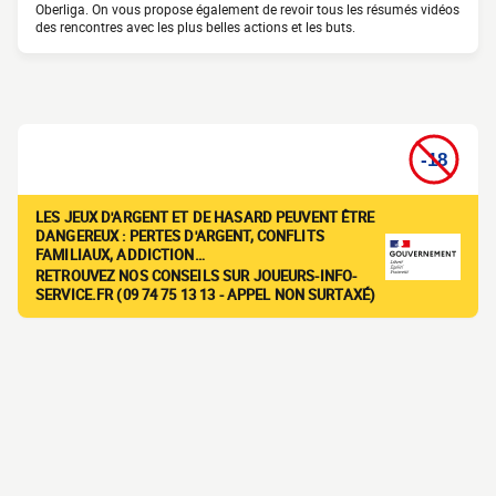
Oberliga. On vous propose également de revoir tous les résumés vidéos
des rencontres avec les plus belles actions et les buts.
LES JEUX D'ARGENT ET DE HASARD PEUVENT ÊTRE
DANGEREUX : PERTES D'ARGENT, CONFLITS
FAMILIAUX, ADDICTION…
RETROUVEZ NOS CONSEILS SUR JOUEURS-INFO-
SERVICE.FR (09 74 75 13 13 - APPEL NON SURTAXÉ)