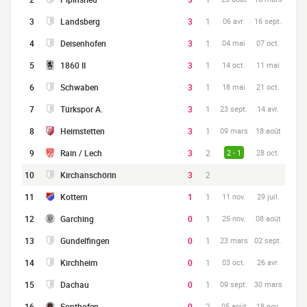
3
Landsberg
3
1
06 avr.
16 sept.
4
Deisenhofen
3
1
04 mai
07 oct.
5
1860 II
3
1
14 oct.
11 mai
6
Schwaben
3
1
18 mai
21 oct.
7
Türkspor A.
3
1
23 sept.
14 avr.
8
Heimstetten
3
1
09 mars
18 août
9
Rain / Lech
3
2
2 - 1
28 oct.
10
Kirchanschörin
3
2
11
Kottern
1
1
11 nov.
29 juil.
12
Garching
0
1
25 nov.
08 août
13
Gundelfingen
0
1
23 mars
02 sept.
14
Kirchheim
0
1
03 oct.
26 avr.
15
Dachau
0
1
09 sept.
30 mars
16
Sonthofen
0
2
05 août
18 nov.