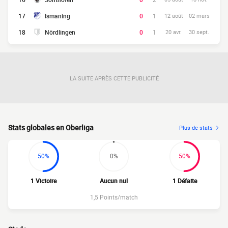
17
Ismaning
0
1
12 août
02 mars
18
Nördlingen
0
1
20 avr.
30 sept.
LA SUITE APRÈS CETTE PUBLICITÉ
Stats globales en Oberliga
Plus de stats
50%
0%
50%
1 Victoire
Aucun nul
1 Défaite
1,5 Points/match