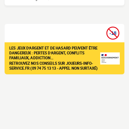
LES JEUX D'ARGENT ET DE HASARD PEUVENT ÊTRE
DANGEREUX : PERTES D'ARGENT, CONFLITS
FAMILIAUX, ADDICTION…
RETROUVEZ NOS CONSEILS SUR JOUEURS-INFO-
SERVICE.FR (09 74 75 13 13 - APPEL NON SURTAXÉ)