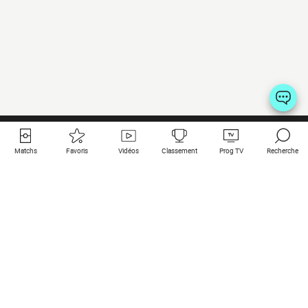
Matchs
Favoris
Vidéos
Classement
Prog TV
Recherche
Liens utiles
Clubs à la une
Tous les matchs
PSG
Matchs en live
Bayern Munich
Derniers résultats
Real Madrid
Matchs à venir
Inter
Match en streaming
Juventus
Contact
Manchester City
Mentions légales
Manchester United
Les amis de Foot Direct
Liverpool