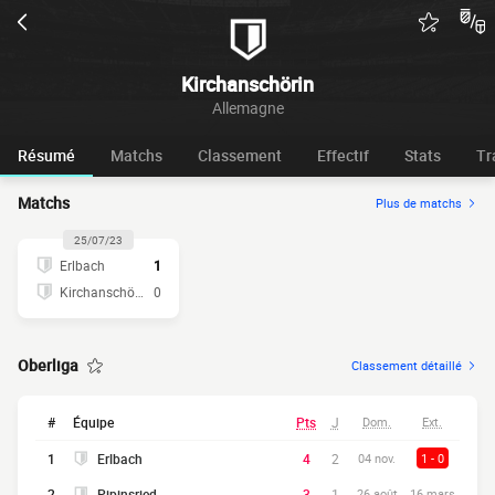
Kirchanschörin
Allemagne
Résumé
Matchs
Classement
Effectif
Stats
Tr
Matchs
Plus de matchs
25/07/23
Erlbach
1
Kirchanschörin
0
Oberliga
Classement détaillé
#
Équipe
Pts
J
Dom.
Ext.
1
Erlbach
4
2
04 nov.
1 - 0
2
Pipinsried
3
1
26 août
16 mars