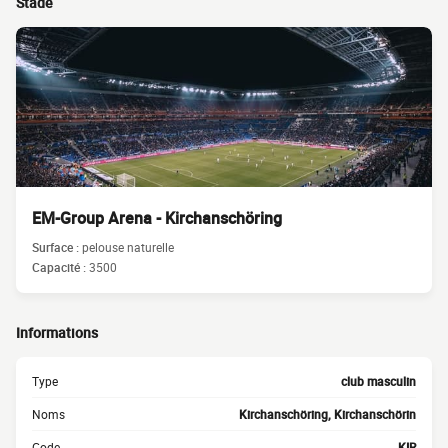
Stade
EM-Group Arena - Kirchanschöring
Surface :
pelouse naturelle
Capacité :
3500
Informations
Type
club masculin
Noms
Kirchanschöring, Kirchanschörin
Code
KIR