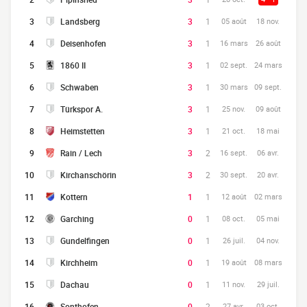
3
Landsberg
3
1
05 août
18 nov.
4
Deisenhofen
3
1
16 mars
26 août
5
1860 II
3
1
02 sept.
24 mars
6
Schwaben
3
1
30 mars
09 sept.
7
Türkspor A.
3
1
25 nov.
09 août
8
Heimstetten
3
1
21 oct.
18 mai
9
Rain / Lech
3
2
16 sept.
06 avr.
10
Kirchanschörin
3
2
30 sept.
20 avr.
11
Kottern
1
1
12 août
02 mars
12
Garching
0
1
08 oct.
05 mai
13
Gundelfingen
0
1
26 juil.
04 nov.
14
Kirchheim
0
1
19 août
08 mars
15
Dachau
0
1
11 nov.
29 juil.
16
Sonthofen
0
2
27 avr.
03 oct.