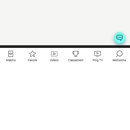
Matchs
Favoris
Vidéos
Classement
Prog TV
Recherche
Liens utiles
Clubs à la une
Tous les matchs
PSG
Matchs en live
Bayern Munich
Derniers résultats
Real Madrid
Matchs à venir
Inter
Match en streaming
Juventus
Contact
Manchester City
Mentions légales
Manchester United
Les amis de Foot Direct
Liverpool
Les guides de Foot Direct