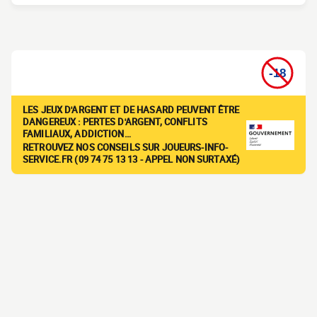
LES JEUX D'ARGENT ET DE HASARD PEUVENT ÊTRE
DANGEREUX : PERTES D'ARGENT, CONFLITS
FAMILIAUX, ADDICTION…
RETROUVEZ NOS CONSEILS SUR JOUEURS-INFO-
SERVICE.FR (09 74 75 13 13 - APPEL NON SURTAXÉ)