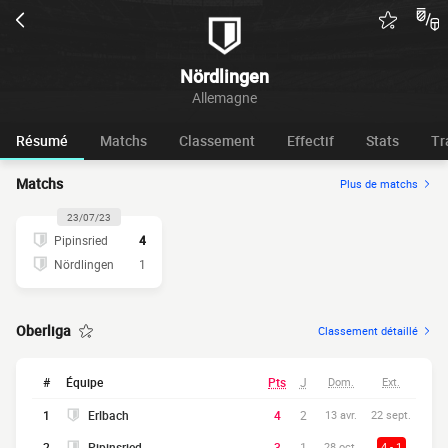
Nördlingen
Allemagne
Résumé
Matchs
Classement
Effectif
Stats
Tr
Matchs
Plus de matchs
23/07/23
Pipinsried
4
Nördlingen
1
Oberliga
Classement détaillé
#
Équipe
Pts
J
Dom.
Ext.
1
Erlbach
4
2
13 avr.
22 sept.
2
Pipinsried
3
1
28 oct.
4 - 1