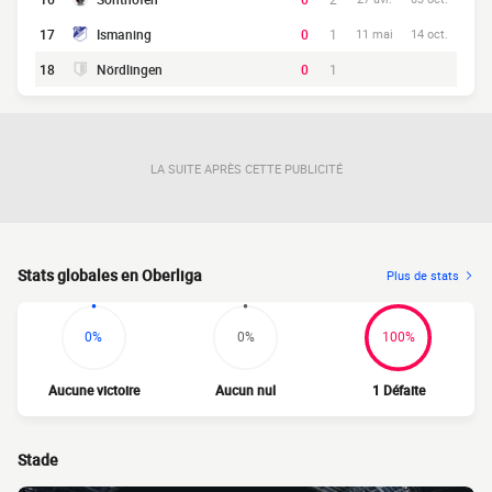
17
Ismaning
0
1
11 mai
14 oct.
18
Nördlingen
0
1
LA SUITE APRÈS CETTE PUBLICITÉ
Stats globales en Oberliga
Plus de stats
0%
0%
100%
Aucune victoire
Aucun nul
1 Défaite
Stade