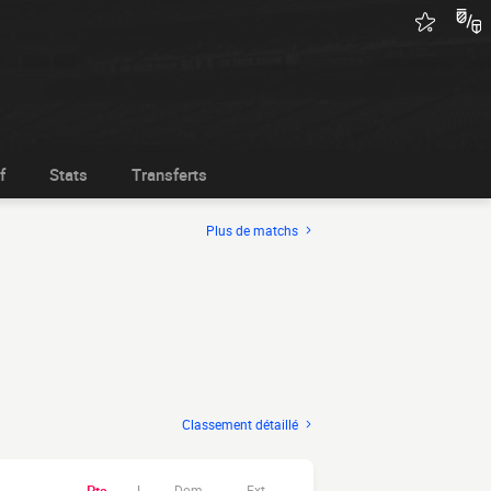
f
Stats
Transferts
Plus de matchs
Classement détaillé
Dom.
Ext.