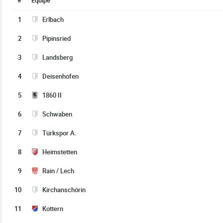
#
Équipe
1
Erlbach
2
Pipinsried
3
Landsberg
4
Deisenhofen
5
1860 II
6
Schwaben
7
Türkspor A.
8
Heimstetten
9
Rain / Lech
10
Kirchanschörin
11
Kottern