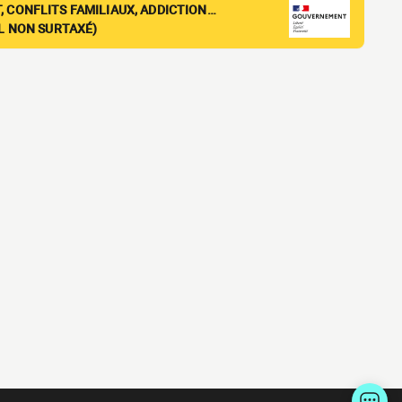
, CONFLITS FAMILIAUX, ADDICTION…
EL NON SURTAXÉ)