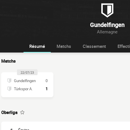
Gundelfingen
Allemagne
Résumé
Matchs
Classement
Effecti
Matchs
22/07/23
Gundelfingen
0
Türkspor A.
1
Oberliga