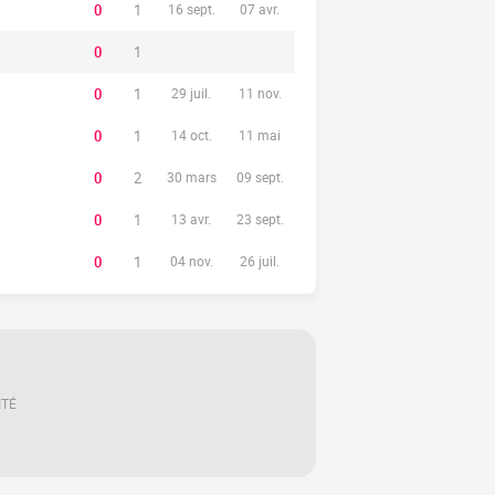
0
1
16 sept.
07 avr.
0
1
0
1
29 juil.
11 nov.
0
1
14 oct.
11 mai
0
2
30 mars
09 sept.
0
1
13 avr.
23 sept.
0
1
04 nov.
26 juil.
ITÉ