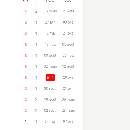
Pts
J
4
2
16 mars
25 août
3
1
27 avr.
03 oct.
3
1
18 mai
21 oct.
3
1
18 nov.
05 août
3
1
09 août
25 nov.
3
1
02 mars
12 août
3
1
0 - 1
28 oct.
3
1
30 sept.
21 avr.
3
2
19 août
09 mars
3
2
02 sept.
23 mars
1
1
04 mai
07 oct.