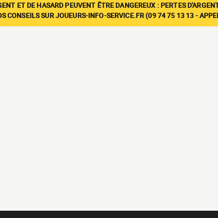
GENT ET DE HASARD PEUVENT ÊTRE DANGEREUX : PERTES D'ARGENT
 CONSEILS SUR JOUEURS-INFO-SERVICE.FR (09 74 75 13 13 - APP