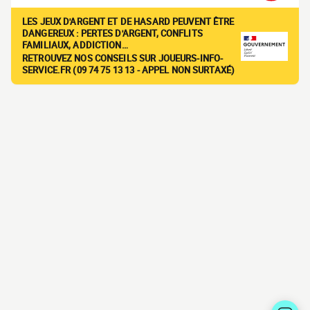
LES JEUX D'ARGENT ET DE HASARD PEUVENT ÊTRE
DANGEREUX : PERTES D'ARGENT, CONFLITS
FAMILIAUX, ADDICTION…
RETROUVEZ NOS CONSEILS SUR JOUEURS-INFO-
SERVICE.FR (09 74 75 13 13 - APPEL NON SURTAXÉ)