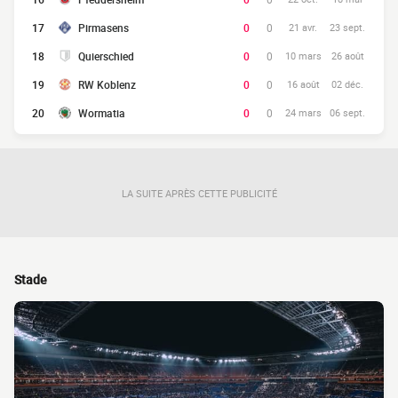
17
Pirmasens
0
0
21 avr.
23 sept.
18
Quierschied
0
0
10 mars
26 août
19
RW Koblenz
0
0
16 août
02 déc.
20
Wormatia
0
0
24 mars
06 sept.
LA SUITE APRÈS CETTE PUBLICITÉ
Stade