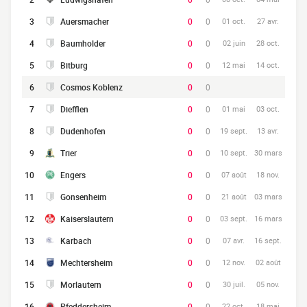
3
Auersmacher
0
0
01 oct.
27 avr.
4
Baumholder
0
0
02 juin
28 oct.
5
Bitburg
0
0
12 mai
14 oct.
6
Cosmos Koblenz
0
0
7
Diefflen
0
0
01 mai
03 oct.
8
Dudenhofen
0
0
19 sept.
13 avr.
9
Trier
0
0
10 sept.
30 mars
10
Engers
0
0
07 août
18 nov.
11
Gonsenheim
0
0
21 août
03 mars
12
Kaiserslautern
0
0
03 sept.
16 mars
13
Karbach
0
0
07 avr.
16 sept.
14
Mechtersheim
0
0
12 nov.
02 août
15
Morlautern
0
0
30 juil.
05 nov.
16
Pfeddersheim
0
0
22 oct.
18 mai