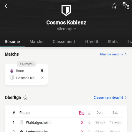
Cosmos Koblenz
Allemagne
Résumé
Matchs
Classement
Effectif
Stats
Tr
Matchs
Plus de matchs
11/02/23
Bonn
5
Cosmos Koblenz
2
Oberliga
Classement détaillé
#
Équipe
Pts
J
Dom.
Ext.
1
Waldalgesheim
0
0
26 nov.
12 août
2
Ludwigshafen
0
0
08 oct.
04 mai