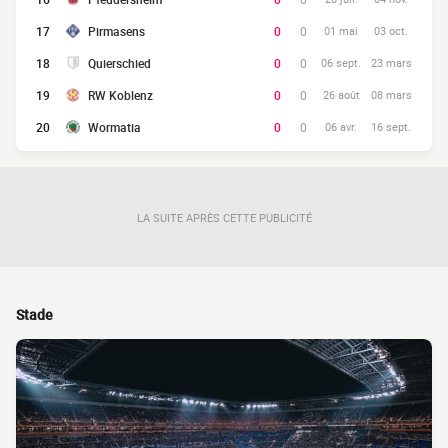
17
Pirmasens
0
0
01 mai
03 oct.
18
Quierschied
0
0
06 sept.
23 mars
19
RW Koblenz
0
0
26 août
08 mars
20
Wormatia
0
0
06 avr.
16 sept.
LA SUITE APRÈS CETTE PUBLICITÉ
Stade