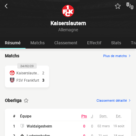
Kaiserslautern
Allemagne
Résumé
Matchs
Classement
Effectif
Stats
Tr
Matchs
Plus de matchs
24/02/23
Kaiserslautern
2
FSV Frankfurt
3
Oberliga
Classement détaillé
#
Équipe
Pts
J
Dom.
Ext.
1
Waldalgesheim
0
0
02 mars
19 août
2
Ludwigshafen
0
0
21 oct.
18 mai