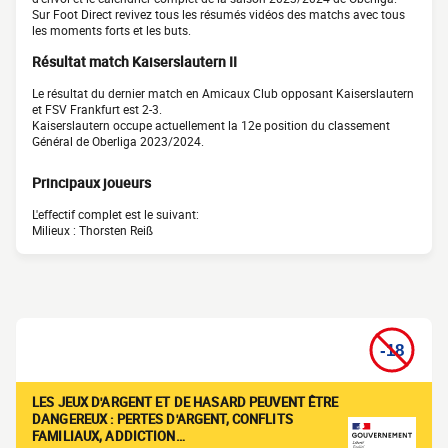
Sur Foot Direct revivez tous les résumés vidéos des matchs avec tous
les moments forts et les buts.
Résultat match Kaiserslautern II
Le résultat du dernier match en Amicaux Club opposant Kaiserslautern
et FSV Frankfurt est 2-3.
Kaiserslautern occupe actuellement la 12e position du classement
Général de Oberliga 2023/2024.
Principaux joueurs
L'effectif complet est le suivant:
Milieux : Thorsten Reiß
LES JEUX D'ARGENT ET DE HASARD PEUVENT ÊTRE
DANGEREUX : PERTES D'ARGENT, CONFLITS
FAMILIAUX, ADDICTION…