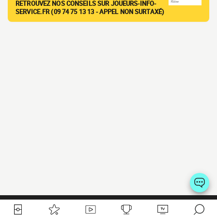
RETROUVEZ NOS CONSEILS SUR JOUEURS-INFO-
SERVICE.FR (09 74 75 13 13 - APPEL NON SURTAXÉ)