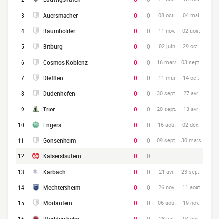
3
Auersmacher
0
0
08 oct.
04 mai
4
Baumholder
0
0
11 nov.
02 août
5
Bitburg
0
0
02 juin
29 oct.
6
Cosmos Koblenz
0
0
16 mars
03 sept.
7
Diefflen
0
0
11 mai
14 oct.
8
Dudenhofen
0
0
30 sept.
27 avr.
9
Trier
0
0
20 sept.
13 avr.
10
Engers
0
0
16 août
02 déc.
11
Gonsenheim
0
0
09 sept.
30 mars
12
Kaiserslautern
0
0
13
Karbach
0
0
21 avr.
23 sept.
14
Mechtersheim
0
0
26 nov.
11 août
15
Morlautern
0
0
06 août
19 nov.
16
Pfeddersheim
0
0
28 juil.
04 nov.