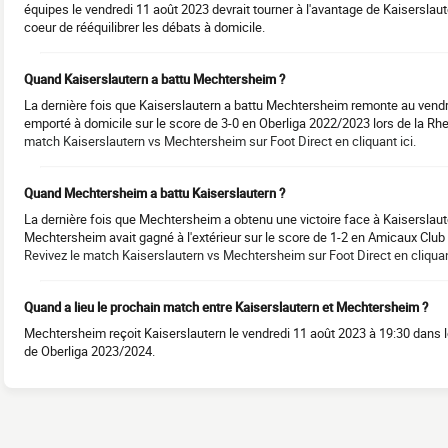
équipes le vendredi 11 août 2023 devrait tourner à l'avantage de Kaisersla
coeur de rééquilibrer les débats à domicile.
Quand Kaiserslautern a battu Mechtersheim ?
La dernière fois que Kaiserslautern a battu Mechtersheim remonte au vendr
emporté à domicile sur le score de 3-0 en Oberliga 2022/2023 lors de la Rhei
match Kaiserslautern vs Mechtersheim sur Foot Direct en cliquant ici.
Quand Mechtersheim a battu Kaiserslautern ?
La dernière fois que Mechtersheim a obtenu une victoire face à Kaiserslaute
Mechtersheim avait gagné à l'extérieur sur le score de 1-2 en Amicaux Club 
Revivez le match Kaiserslautern vs Mechtersheim sur Foot Direct en cliquant
Quand a lieu le prochain match entre Kaiserslautern et Mechtersheim ?
Mechtersheim reçoit Kaiserslautern le vendredi 11 août 2023 à 19:30 dans le
de Oberliga 2023/2024.