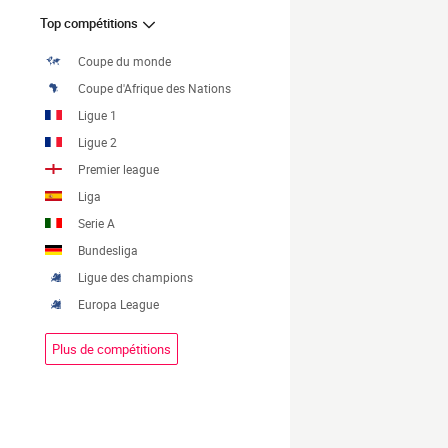
Top compétitions
Coupe du monde
Coupe d'Afrique des Nations
Ligue 1
Ligue 2
Premier league
Liga
Serie A
Bundesliga
Ligue des champions
Europa League
Plus de compétitions