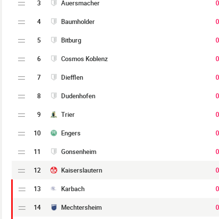
3
Auersmacher
0
4
Baumholder
0
5
Bitburg
0
6
Cosmos Koblenz
0
7
Diefflen
0
8
Dudenhofen
0
9
Trier
0
10
Engers
0
11
Gonsenheim
0
12
Kaiserslautern
0
13
Karbach
0
14
Mechtersheim
0