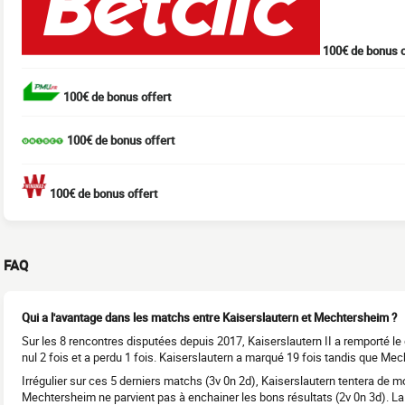
100€ de bonus o
100€ de bonus offert
100€ de bonus offert
100€ de bonus offert
FAQ
Qui a l'avantage dans les matchs entre Kaiserslautern et Mechtersheim ?
Sur les 8 rencontres disputées depuis 2017, Kaiserslautern II a remporté le
nul 2 fois et a perdu 1 fois. Kaiserslautern a marqué 19 fois tandis que Mec
Irrégulier sur ces 5 derniers matchs (3v 0n 2d), Kaiserslautern tentera de mo
Mechtersheim ne parvient pas à enchainer les bons résultats (2v 0n 3d). La