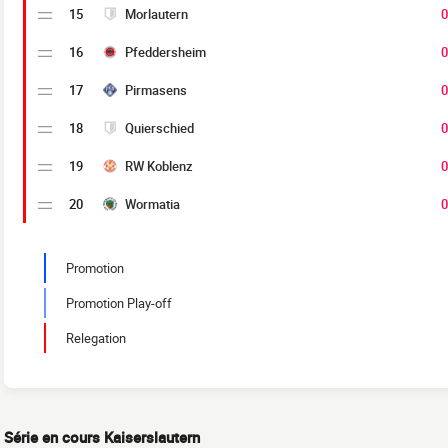
15
Morlautern
0
16
Pfeddersheim
0
17
Pirmasens
0
18
Quierschied
0
19
RW Koblenz
0
20
Wormatia
0
Promotion
Promotion Play-off
Relegation
Série en cours Kaiserslautern