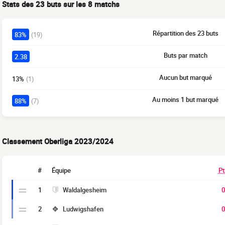
Stats des 23 buts sur les 8 matchs
Répartition des 23 buts
83%
(19)
Buts par match
2.38
Aucun but marqué
13%
(1)
Au moins 1 but marqué
88%
(7)
Classement Oberliga 2023/2024
#
Équipe
Pt
1
Waldalgesheim
0
2
Ludwigshafen
0