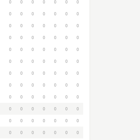
0
0
0
0
0
0
0
0
0
0
0
0
0
0
0
0
0
0
0
0
0
0
0
0
0
0
0
0
0
0
0
0
0
0
0
0
0
0
0
0
0
0
0
0
0
0
0
0
0
0
0
0
0
0
0
0
0
0
0
0
0
0
0
0
0
0
0
0
0
0
0
0
0
0
0
0
0
0
0
0
0
0
0
0