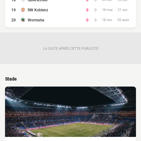
19
RW Koblenz
0
0
18 mai
21 oct.
20
Wormatia
0
0
18 nov.
05 août
LA SUITE APRÈS CETTE PUBLICITÉ
Stade