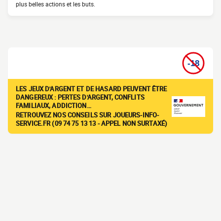
plus belles actions et les buts.
LES JEUX D'ARGENT ET DE HASARD PEUVENT ÊTRE
DANGEREUX : PERTES D'ARGENT, CONFLITS
FAMILIAUX, ADDICTION…
RETROUVEZ NOS CONSEILS SUR JOUEURS-INFO-
SERVICE.FR (09 74 75 13 13 - APPEL NON SURTAXÉ)