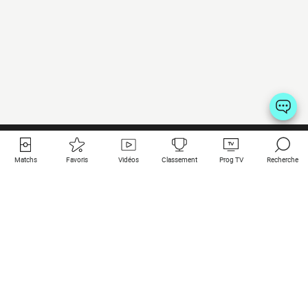
Matchs
Favoris
Vidéos
Classement
Prog TV
Recherche
Liens utiles
Clubs à la une
Tous les matchs
PSG
Matchs en live
Bayern Munich
Derniers résultats
Real Madrid
Matchs à venir
Inter
Match en streaming
Juventus
Contact
Manchester City
Mentions légales
Manchester United
Les amis de Foot Direct
Liverpool