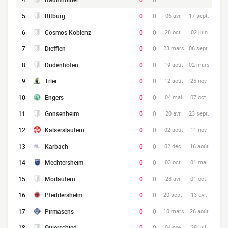
5
Bitburg
0
0
06 avr.
17 sept.
6
Cosmos Koblenz
0
0
28 oct.
02 juin
7
Diefflen
0
0
23 mars
06 sept.
8
Dudenhofen
0
0
19 août
02 mars
9
Trier
0
0
12 août
25 nov.
10
Engers
0
0
04 mai
07 oct.
11
Gonsenheim
0
0
20 avr.
23 sept.
12
Kaiserslautern
0
0
02 août
11 nov.
13
Karbach
0
0
02 déc.
16 août
14
Mechtersheim
0
0
03 oct.
01 mai
15
Morlautern
0
0
28 avr.
01 oct.
16
Pfeddersheim
0
0
20 sept.
13 avr.
17
Pirmasens
0
0
10 mars
26 août
18
Quierschied
0
0
04 nov.
29 juil.