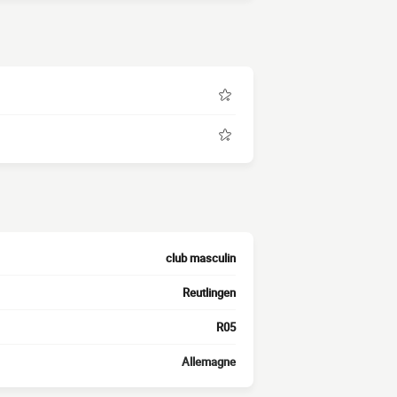
club masculin
Reutlingen
R05
Allemagne