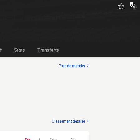
f
Stats
Transferts
Plus de matchs
Classement détaillé
Dom.
Ext.