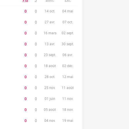
Pts
J
0
0
14 oct.
04 mai
0
0
27 avr.
07 oct.
0
0
16 mars
02 sept.
0
0
13 avr.
30 sept.
0
0
23 sept.
06 avr.
0
0
18 août
02 déc.
0
0
28 oct.
12 mai
0
0
25 nov.
11 août
0
0
01 juin
11 nov.
0
0
05 août
18 nov.
0
0
04 nov.
19 mai