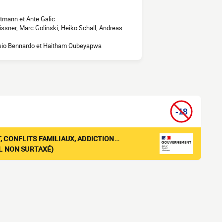
tmann et Ante Galic
eissner, Marc Golinski, Heiko Schall, Andreas
essio Bennardo et Haitham Oubeyapwa
, CONFLITS FAMILIAUX, ADDICTION…
EL NON SURTAXÉ)