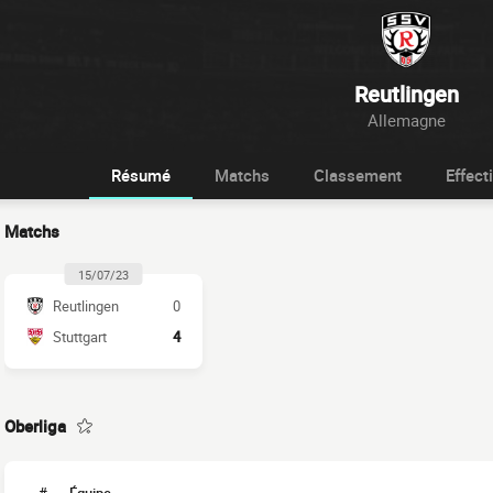
Reutlingen
Allemagne
Résumé
Matchs
Classement
Effecti
Matchs
15/07/23
Reutlingen
0
Stuttgart
4
Oberliga