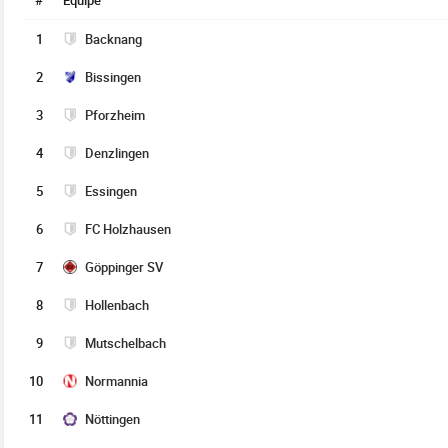
#
Équipe
1
Backnang
2
Bissingen
3
Pforzheim
4
Denzlingen
5
Essingen
6
FC Holzhausen
7
Göppinger SV
8
Hollenbach
9
Mutschelbach
10
Normannia
11
Nöttingen