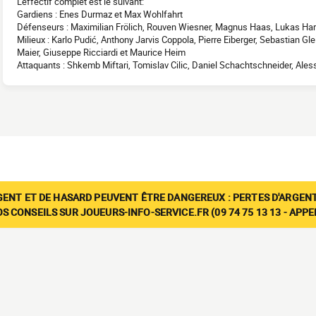
L'effectif complet est le suivant:
Gardiens : Enes Durmaz et Max Wohlfahrt
Défenseurs : Maximilian Frölich, Rouven Wiesner, Magnus Haas, Lukas Har
Milieux : Karlo Pudić, Anthony Jarvis Coppola, Pierre Eiberger, Sebastian Gl
Maier, Giuseppe Ricciardi et Maurice Heim
Attaquants : Shkemb Miftari, Tomislav Cilic, Daniel Schachtschneider, Al
GENT ET DE HASARD PEUVENT ÊTRE DANGEREUX : PERTES D'ARGENT
 CONSEILS SUR JOUEURS-INFO-SERVICE.FR (09 74 75 13 13 - APP