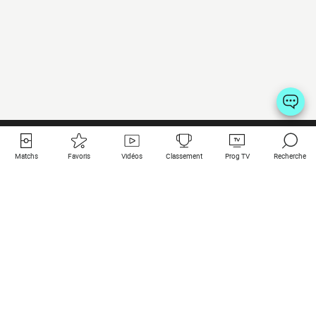
Matchs
Favoris
Vidéos
Classement
Prog TV
Recherche
Liens utiles
Clubs à la une
Tous les matchs
PSG
Matchs en live
Bayern Munich
Derniers résultats
Real Madrid
Matchs à venir
Inter
Match en streaming
Juventus
Contact
Manchester City
Mentions légales
Manchester United
Les amis de Foot Direct
Liverpool