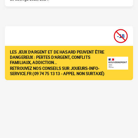
LES JEUX D'ARGENT ET DE HASARD PEUVENT ÊTRE
DANGEREUX : PERTES D'ARGENT, CONFLITS
FAMILIAUX, ADDICTION…
RETROUVEZ NOS CONSEILS SUR JOUEURS-INFO-
SERVICE.FR (09 74 75 13 13 - APPEL NON SURTAXÉ)