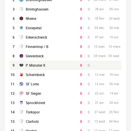
3
Bövinghausen
0
0
28 avr.
05 nov.
4
Rheine
0
0
18 févr.
20 août
5
Ennepetal
0
0
03 déc.
20 mai
6
Erkenschwick
0
0
07 avr.
15 oct.
7
Finnentrop / B
0
0
10 sept.
10 mars
8
Gievenbeck
0
0
03 mars
03 sept.
9
P. Münster II
0
0
10
Schermbeck
0
0
12 mai
19 nov.
11
SF Lotte
0
0
12 nov.
05 mai
12
SF Siegen
0
0
22 oct.
14 avr.
13
Sprockhövel
0
0
21 avr.
29 oct.
14
Türkspor
0
0
27 août
25 févr.
15
Clarholz
0
0
13 août
04 févr.
16
Vreden
0
0
17 mars
17 sept.