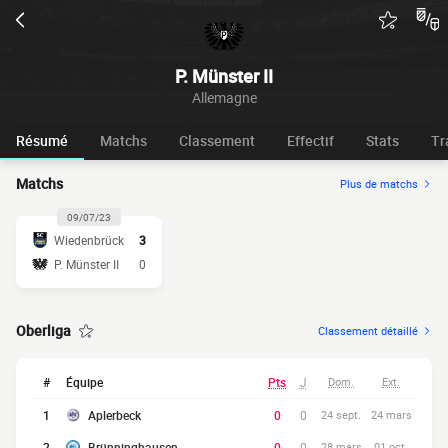
P. Münster II
Allemagne
Résumé
Matchs
Classement
Effectif
Stats
Tr
Matchs
Plus de matchs
09/07/23
Wiedenbrück
3
P. Münster II
0
Oberliga
Classement détaillé
#
Équipe
Pts
J
Dom.
Ext.
1
Aplerbeck
0
0
24 sept.
24 mars
2
Brünninghausen
0
0
28 mars
01 oct.