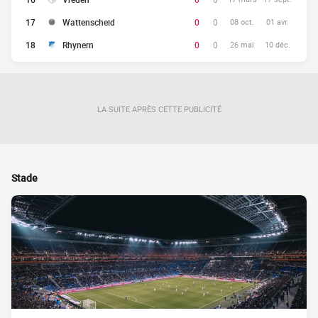
17
Wattenscheid
0
0
08 oct.
01 avr.
18
Rhynern
0
0
26 mai
10 déc.
LA SUITE APRÈS CETTE PUBLICITÉ
Stade