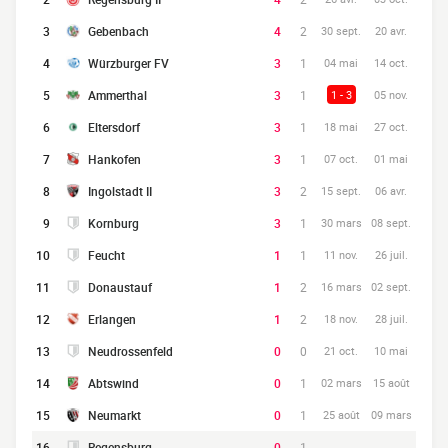
3
Gebenbach
4
2
30 sept.
20 avr.
4
Würzburger FV
3
1
04 mai
14 oct.
5
Ammerthal
3
1
1 - 3
05 nov.
6
Eltersdorf
3
1
18 mai
27 oct.
7
Hankofen
3
1
07 oct.
01 mai
8
Ingolstadt II
3
2
15 sept.
06 avr.
9
Kornburg
3
1
30 mars
08 sept.
10
Feucht
1
1
11 nov.
26 juil.
11
Donaustauf
1
2
16 mars
02 sept.
12
Erlangen
1
2
18 nov.
28 juil.
13
Neudrossenfeld
0
0
21 oct.
10 mai
14
Abtswind
0
1
02 mars
15 août
15
Neumarkt
0
1
25 août
09 mars
16
Regensburg
0
1