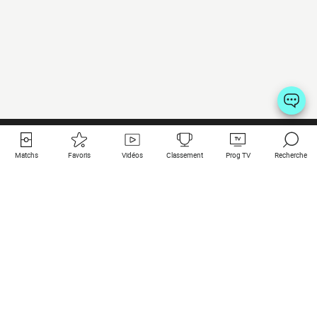
Matchs
Favoris
Vidéos
Classement
Prog TV
Recherche
Liens utiles
Clubs à la une
Tous les matchs
PSG
Matchs en live
Bayern Munich
Derniers résultats
Real Madrid
Matchs à venir
Inter
Match en streaming
Juventus
Contact
Manchester City
Mentions légales
Manchester United
Les amis de Foot Direct
Liverpool