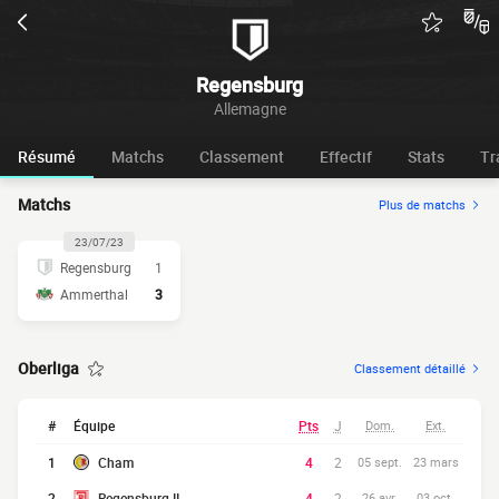
Regensburg
Allemagne
Résumé
Matchs
Classement
Effectif
Stats
Tr
Matchs
Plus de matchs
23/07/23
Regensburg
1
Ammerthal
3
Oberliga
Classement détaillé
#
Équipe
Pts
J
Dom.
Ext.
1
Cham
4
2
05 sept.
23 mars
2
Regensburg II
4
2
26 avr.
03 oct.