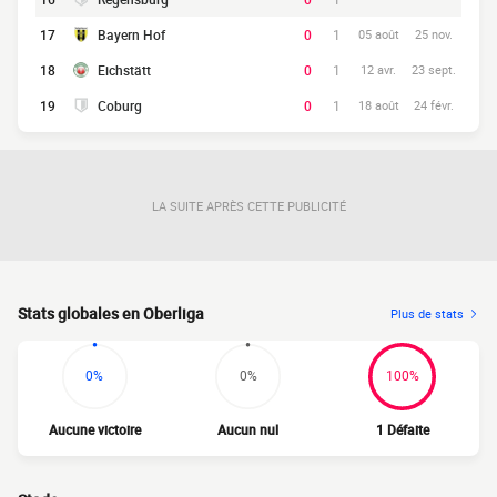
17
Bayern Hof
0
1
05 août
25 nov.
18
Eichstätt
0
1
12 avr.
23 sept.
19
Coburg
0
1
18 août
24 févr.
LA SUITE APRÈS CETTE PUBLICITÉ
Stats globales en Oberliga
Plus de stats
0%
0%
100%
Aucune victoire
Aucun nul
1 Défaite