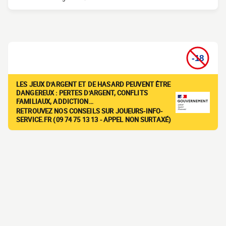
LES JEUX D'ARGENT ET DE HASARD PEUVENT ÊTRE
DANGEREUX : PERTES D'ARGENT, CONFLITS
FAMILIAUX, ADDICTION…
RETROUVEZ NOS CONSEILS SUR JOUEURS-INFO-
SERVICE.FR (09 74 75 13 13 - APPEL NON SURTAXÉ)