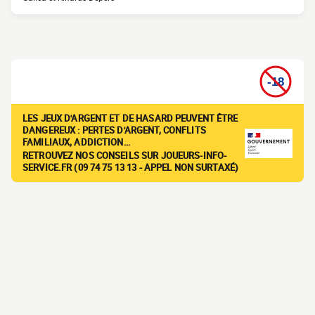
LES JEUX D'ARGENT ET DE HASARD PEUVENT ÊTRE
DANGEREUX : PERTES D'ARGENT, CONFLITS
FAMILIAUX, ADDICTION…
RETROUVEZ NOS CONSEILS SUR JOUEURS-INFO-
SERVICE.FR (09 74 75 13 13 - APPEL NON SURTAXÉ)