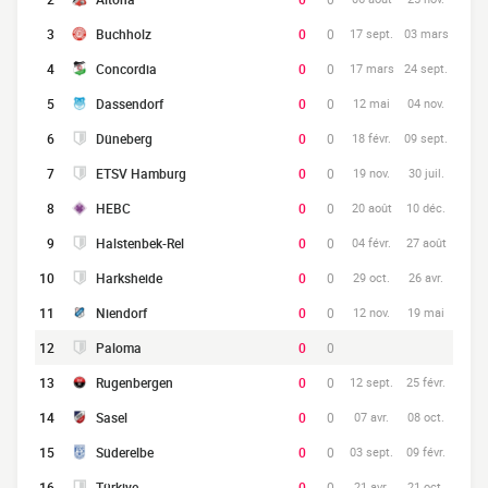
3
Buchholz
0
0
17 sept.
03 mars
4
Concordia
0
0
17 mars
24 sept.
5
Dassendorf
0
0
12 mai
04 nov.
6
Düneberg
0
0
18 févr.
09 sept.
7
ETSV Hamburg
0
0
19 nov.
30 juil.
8
HEBC
0
0
20 août
10 déc.
9
Halstenbek-Rel
0
0
04 févr.
27 août
10
Harksheide
0
0
29 oct.
26 avr.
11
Niendorf
0
0
12 nov.
19 mai
12
Paloma
0
0
13
Rugenbergen
0
0
12 sept.
25 févr.
14
Sasel
0
0
07 avr.
08 oct.
15
Süderelbe
0
0
03 sept.
09 févr.
16
Türkiye
0
0
21 avr.
21 oct.