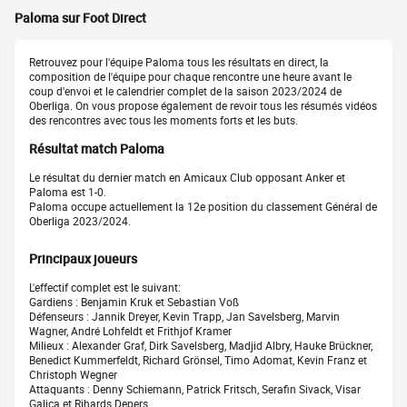
Paloma sur Foot Direct
Retrouvez pour l'équipe Paloma tous les résultats en direct, la
composition de l'équipe pour chaque rencontre une heure avant le
coup d'envoi et le calendrier complet de la saison 2023/2024 de
Oberliga. On vous propose également de revoir tous les résumés vidéos
des rencontres avec tous les moments forts et les buts.
Résultat match Paloma
Le résultat du dernier match en Amicaux Club opposant Anker et
Paloma est 1-0.
Paloma occupe actuellement la 12e position du classement Général de
Oberliga 2023/2024.
Principaux joueurs
L'effectif complet est le suivant:
Gardiens : Benjamin Kruk et Sebastian Voß
Défenseurs : Jannik Dreyer, Kevin Trapp, Jan Savelsberg, Marvin
Wagner, André Lohfeldt et Frithjof Kramer
Milieux : Alexander Graf, Dirk Savelsberg, Madjid Albry, Hauke Brückner,
Benedict Kummerfeldt, Richard Grönsel, Timo Adomat, Kevin Franz et
Christoph Wegner
Attaquants : Denny Schiemann, Patrick Fritsch, Serafin Sivack, Visar
Galica et Rihards Depers