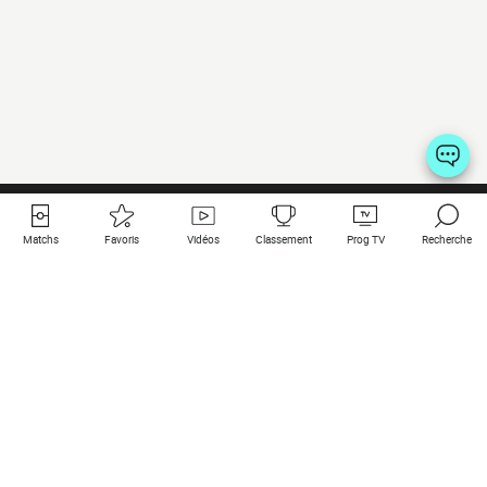
Matchs
Favoris
Vidéos
Classement
Prog TV
Recherche
Liens utiles
Clubs à la une
Tous les matchs
PSG
Matchs en live
Bayern Munich
Derniers résultats
Real Madrid
Matchs à venir
Inter
Match en streaming
Juventus
Contact
Manchester City
Mentions légales
Manchester United
Les amis de Foot Direct
Liverpool