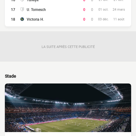
17
U. Tornesch
0
0
01 oct.
24 mars
18
Victoria H.
0
0
03 déc.
11 août
LA SUITE APRÈS CETTE PUBLICITÉ
Stade