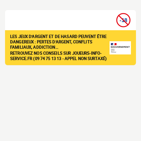
LES JEUX D'ARGENT ET DE HASARD PEUVENT ÊTRE
DANGEREUX : PERTES D'ARGENT, CONFLITS
FAMILIAUX, ADDICTION…
RETROUVEZ NOS CONSEILS SUR JOUEURS-INFO-
SERVICE.FR (09 74 75 13 13 - APPEL NON SURTAXÉ)