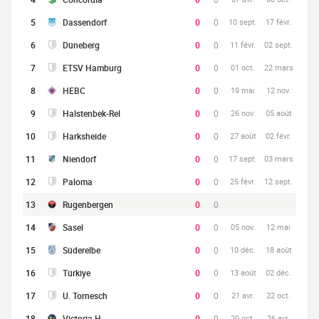
5
Dassendorf
0
0
10 sept.
17 févr.
6
Düneberg
0
0
11 févr.
02 sept.
7
ETSV Hamburg
0
0
01 oct.
22 mars
8
HEBC
0
0
19 mai
12 nov.
9
Halstenbek-Rel
0
0
26 nov.
05 août
10
Harksheide
0
0
27 août
02 févr.
11
Niendorf
0
0
17 sept.
03 mars
12
Paloma
0
0
25 févr.
12 sept.
13
Rugenbergen
0
0
14
Sasel
0
0
05 nov.
12 mai
15
Süderelbe
0
0
10 déc.
18 août
16
Türkiye
0
0
13 août
02 déc.
17
U. Tornesch
0
0
21 avr.
22 oct.
18
Victoria H.
0
0
29 oct.
26 avr.