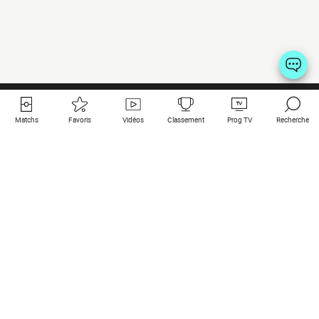
Matchs
Favoris
Vidéos
Classement
Prog TV
Recherche
Liens utiles
Clubs à la une
Tous les matchs
PSG
Matchs en live
Bayern Munich
Derniers résultats
Real Madrid
Matchs à venir
Inter
Match en streaming
Juventus
Contact
Manchester City
Mentions légales
Manchester United
Les amis de Foot Direct
Liverpool
Les guides de Foot Direct