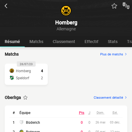
Homberg
Allemagne
Résumé
Matchs
Classement
Effectif
Stats
Tr
Matchs
Plus de matchs
26/07/23
Homberg
4
Speldorf
2
Oberliga
Classement détaillé
#
Équipe
Pts
J
Dom.
Ext.
1
Büderich
0
0
26 mai
03 déc.
2
Ratingen
0
0
05 mai
12 nov.