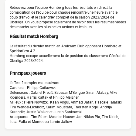
Retrouvez pour l'équipe Homberg tous les résultats en direct, la
composition de l'équipe pour chaque rencontre une heure avant le
coup d'envoi et le calendrier complet de la saison 2023/2024 de
Oberliga. On vous propose également de revoir tous les résumés vidéos
des matchs avec les plus belles actions et les buts.
Résultat match Homberg
Le résultat du dernier match en Amicaux Club opposant Homberg et
Speldorf est 4-2.
Homberg occupe actuellement la 4e position du classement Général de
Oberliga 2023/2024.
Principaux joueurs
L'effectif complet est le suivant:
Gardiens : Philipp Gutkowski
Défenseurs : Gabriel Preuß, Babacar M'Bengue, Sinan Atabay, Mike
Koenders, Harris Kaltak et Philipp Meißner
Milieux : Pierre Nowitzki, Kaan Akgül, Ahmad Jafari, Pascale Talarski,
Tim Wendel-Eichholz, Karim Moustafa, Thorsten Kogel, Andrija
Kurandic, Justin Walker et Justin Sankowski
Attaquants : Tim Füten, Maurice Hauser, Jan-Niklas Pia, Tim Ulrich,
Luca Palla et Momodou Lamin Jallow