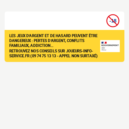
LES JEUX D'ARGENT ET DE HASARD PEUVENT ÊTRE
DANGEREUX : PERTES D'ARGENT, CONFLITS
FAMILIAUX, ADDICTION…
RETROUVEZ NOS CONSEILS SUR JOUEURS-INFO-
SERVICE.FR (09 74 75 13 13 - APPEL NON SURTAXÉ)