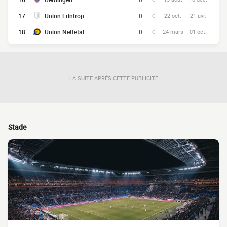
17
Union Frintrop
0
0
22 oct.
21 avr.
18
Union Nettetal
0
0
24 mars
01 oct.
LA SUITE APRÈS CETTE PUBLICITÉ
Stade