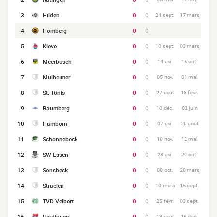
3
Hilden
0
0
24 sept.
17 mars
4
Homberg
0
0
5
Kleve
0
0
10 sept.
03 mars
6
Meerbusch
0
0
14 avr.
15 oct.
7
Mülheimer
0
0
05 nov.
01 mai
8
St. Tönis
0
0
27 août
18 févr.
9
Baumberg
0
0
10 déc.
02 juin
10
Hamborn
0
0
07 avr.
20 août
11
Schonnebeck
0
0
19 nov.
12 mai
12
SW Essen
0
0
28 avr.
29 oct.
13
Sonsbeck
0
0
08 oct.
28 mars
14
Straelen
0
0
10 mars
15 sept.
15
TVD Velbert
0
0
25 févr.
03 sept.
16
Uerdingen
0
0
13 août
16 déc.