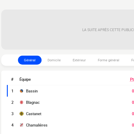
LA SUITE APRÈS CETTE PUBLIC
Général
Domicile
Extérieur
Forme général
F
#
Équipe
Pt
1
Bassin
0
2
Blagnac
0
3
Castanet
0
4
Chamalières
0