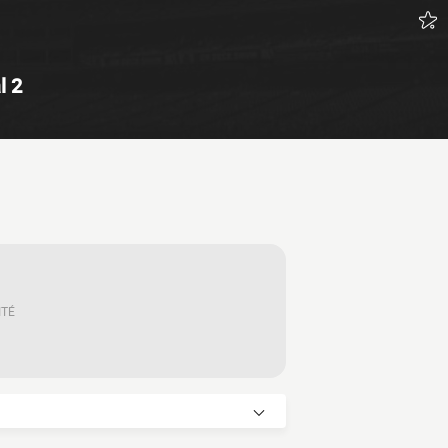
l 2
ITÉ