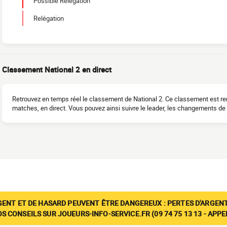
Possible Relegation
Relégation
Classement National 2 en direct
Retrouvez en temps réel le classement de National 2. Ce classement est rem
matches, en direct. Vous pouvez ainsi suivre le leader, les changements de po
GENT ET DE HASARD PEUVENT ÊTRE DANGEREUX : PERTES D'ARGENT
 CONSEILS SUR JOUEURS-INFO-SERVICE.FR (09 74 75 13 13 - APP