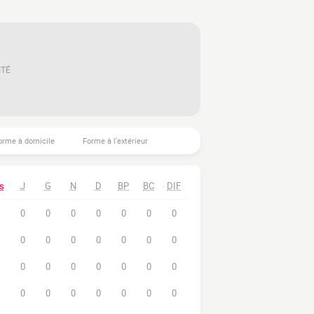
ITÉ
orme à domicile
Forme à l'extérieur
s
J
G
N
D
BP
BC
DIF
0
0
0
0
0
0
0
0
0
0
0
0
0
0
0
0
0
0
0
0
0
0
0
0
0
0
0
0