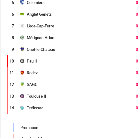
5
Colomiers
0
6
Anglet Genets
0
7
Lège-Cap-Ferre
0
8
Mérignac-Arlac
0
9
Onet-le-Château
0
10
Pau II
0
11
Rodez
0
12
SAGC
0
13
Toulouse II
0
14
Trélissac
0
Promotion