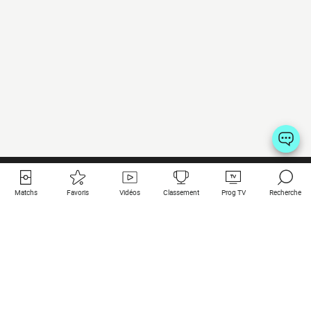
Matchs
Favoris
Vidéos
Classement
Prog TV
Recherche
Liens utiles
Clubs à la une
Tous les matchs
PSG
Matchs en live
Bayern Munich
Derniers résultats
Real Madrid
Matchs à venir
Inter
Match en streaming
Juventus
Contact
Manchester City