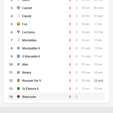
3
Cannet
0
0
03 oct.
06 mars
4
Espaly
0
0
20 févr.
19 sept.
5
Fos
0
0
05 déc.
17 avr.
6
Lucciana
0
0
16 janv.
02 mai
7
Mandelieu
0
0
24 avr.
13 déc.
8
Montpellier II
0
0
05 sept.
13 févr.
9
O Marseille II
0
0
13 mars
17 oct.
10
Alès
0
0
07 nov.
03 avr.
11
Riviera
0
0
08 mai
24 janv.
12
Rousset-Ste V.
0
0
29 mai
29 août
13
St-Étienne II
0
0
10 avr.
22 nov.
14
Beaucaire
0
0