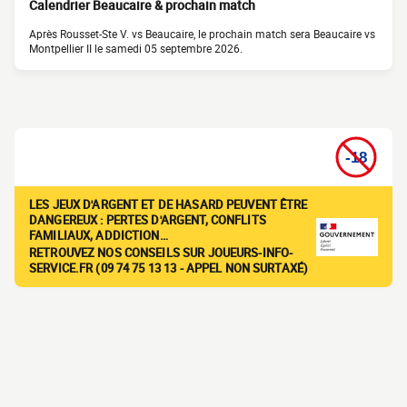
Calendrier Beaucaire & prochain match
Après Rousset-Ste V. vs Beaucaire, le prochain match sera Beaucaire vs
Montpellier II le samedi 05 septembre 2026.
LES JEUX D'ARGENT ET DE HASARD PEUVENT ÊTRE
DANGEREUX : PERTES D'ARGENT, CONFLITS
FAMILIAUX, ADDICTION…
RETROUVEZ NOS CONSEILS SUR JOUEURS-INFO-
SERVICE.FR (09 74 75 13 13 - APPEL NON SURTAXÉ)