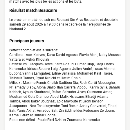
matchs avec les plus belles actions et les buts.
Résultat match Beaucaire
Le prochain match du soir est Rousset-Ste V. vs Beaucaire et débute le
samedi 29 août 2026 à 19:00 dans le cadre de la 1ère journée de
National 2.
Principaux joueurs
L'effectif complet est le suivant:
Gardiens : Axel Kedvesi, Dava David Agossa, Flavio Moni, Naby-Moussa
Yattara et Mehdi Khoulali
Défenseurs : Jacques-Hervé Pierre Ghaud, Oumar Diop, Ladji Cheick
Karamoko, Idrissa Souaré, Luigi Aguera, Julien André, Lucas Monnet-
Dupont, Yannis Lamgahez, Edine Benaissa, Mohamed Kalil Traoré,
Thibault Tamas, Riyad Kraichi et Hatim Chaib
Milieux : Maxime Renoir, Cheikh Sadibou Dia, Ruch Gartti Mbouogho,
N'Famady Diaby, Alpha Diallo, Ilan Carrafa, Abdoul Karim Sylla, Baharu
Kebbeh, Ayoub Khadraoui, Rafael Salvador Alves, Oussama Amar,
Mouhamed Gola Diambo, Abdel Malik Hsissane, Elhadji Adama
Tamba, Abou Baker Boughazi, Loïc Mayoute et Laoni Benson
Attaquants : Noa Tshiakayembe, Toni Roeun Asnay Convertini, Elhadj
Bah, Yanis Akhal, Amadou Bah, Zin Eddine Ider, Redouane Zerdoum,
Kamel Feraz et Oumar Conde
Poste non défini : Paule Firel Dziki et Zoumana Karamoko