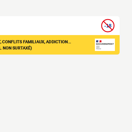
, CONFLITS FAMILIAUX, ADDICTION…
EL NON SURTAXÉ)