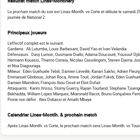
Résultat match Linas-Montlhery
Le prochain match du soir est Linas-Montlh. vs Corte et débute le samedi 29
journée de National 2.
Principaux joueurs
L'effectif complet est le suivant:
Gardiens : Ali Lutumba, Louis Barbesant, David Yao et Ivan Velandia
Défenseurs : Davy Lumon, Ousmane Diallo, Adama Doucouré, Yousouf Djiba,
Hermann Kouassi, Thierno Correia, Nicolas Cassilingom, Steven Djema Jose
et Noa Diagouraga
Milieux : Eden Guehuele Tebili, Damien Léveillé, Kanan Sakho, Adrien Fleury
Emmanuel Gbobouo, Johan Roca, Amine Touil, Jordan Fukidi, Eden Guehuele
Damien Maindron, François Ibou Cissé et Eliot Dufait
Attaquants : Karim Itrisso, Stomy Guercy, Rayan Tourland, Stephane Tjseng
Bekhadda, William Lopes Marques, Miaronald Racot, Bruno Gonçalves Fern
Poste non défini : Alex Dobassi et Amath Mbaye
Calendrier Linas-Montlh. & prochain match
Après Linas-Montlh. vs Corte, le prochain match sera Linas-Montlh. vs Tou