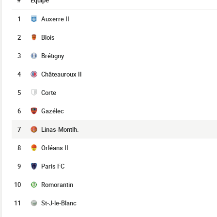
#
Équipe
1
Auxerre II
2
Blois
3
Brétigny
4
Châteauroux II
5
Corte
6
Gazélec
7
Linas-Montlh.
8
Orléans II
9
Paris FC
10
Romorantin
11
St-J-le-Blanc