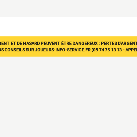
GENT ET DE HASARD PEUVENT ÊTRE DANGEREUX : PERTES D'ARGENT
 CONSEILS SUR JOUEURS-INFO-SERVICE.FR (09 74 75 13 13 - APP