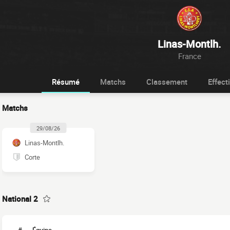
Linas-Montlh.
France
Résumé
Matchs
Classement
Effecti
Matchs
29/08/26
Linas-Montlh.
Corte
National 2