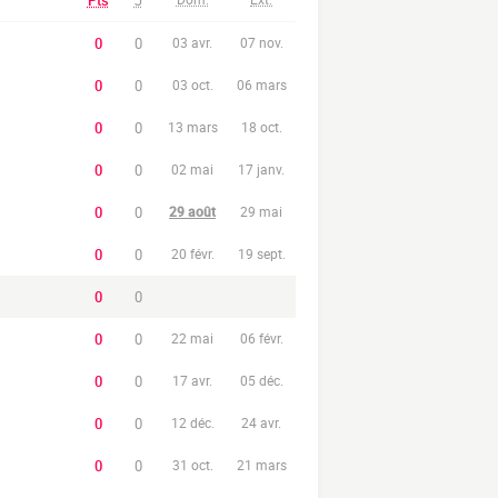
Pts
J
0
0
03 avr.
07 nov.
0
0
03 oct.
06 mars
0
0
13 mars
18 oct.
0
0
02 mai
17 janv.
0
0
29 août
29 mai
0
0
20 févr.
19 sept.
0
0
0
0
22 mai
06 févr.
0
0
17 avr.
05 déc.
0
0
12 déc.
24 avr.
0
0
31 oct.
21 mars