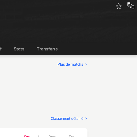
f
Stats
Transferts
Plus de matchs
Classement détaillé
Dom.
Ext.