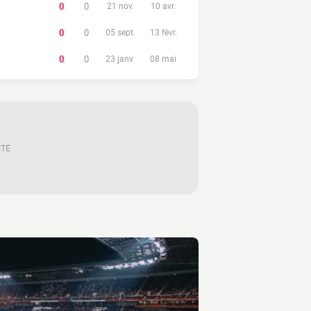
0
0
21 nov.
10 avr.
0
0
05 sept.
13 févr.
0
0
23 janv.
08 mai
ITÉ