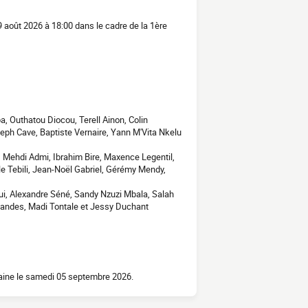
 août 2026 à 18:00 dans le cadre de la 1ère
 Outhatou Diocou, Terell Ainon, Colin
ph Cave, Baptiste Vernaire, Yann M'Vita Nkelu
, Mehdi Admi, Ibrahim Bire, Maxence Legentil,
 Tebili, Jean-Noël Gabriel, Gérémy Mendy,
ui, Alexandre Séné, Sandy Nzuzi Mbala, Salah
andes, Madi Tontale et Jessy Duchant
raine le samedi 05 septembre 2026.