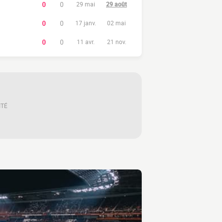
0
0
29 mai
29 août
0
0
17 janv.
02 mai
0
0
11 avr.
21 nov.
ITÉ