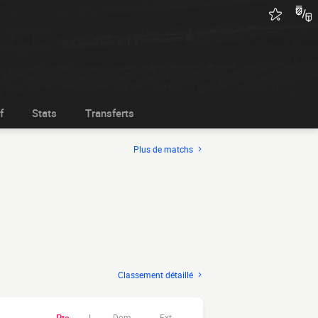
f
Stats
Transferts
Plus de matchs
Classement détaillé
Dom.
Ext.