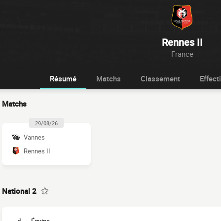
Rennes II
France
Résumé
Matchs
Classement
Effecti
Matchs
29/08/26
Vannes
Rennes II
National 2