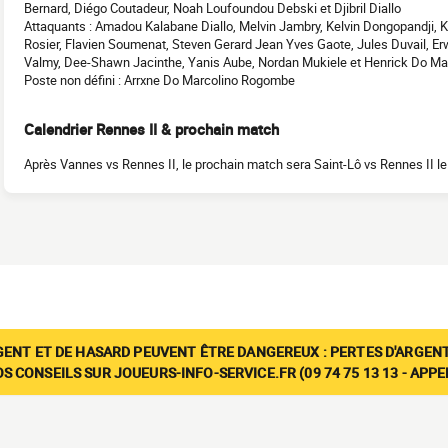
Bernard, Diégo Coutadeur, Noah Loufoundou Debski et Djibril Diallo
Attaquants : Amadou Kalabane Diallo, Melvin Jambry, Kelvin Dongopandji, K
Rosier, Flavien Soumenat, Steven Gerard Jean Yves Gaote, Jules Duvail,
Valmy, Dee-Shawn Jacinthe, Yanis Aube, Nordan Mukiele et Henrick Do Ma
Poste non défini : Arrxne Do Marcolino Rogombe
Calendrier Rennes II & prochain match
Après Vannes vs Rennes II, le prochain match sera Saint-Lô vs Rennes II 
GENT ET DE HASARD PEUVENT ÊTRE DANGEREUX : PERTES D'ARGENT
 CONSEILS SUR JOUEURS-INFO-SERVICE.FR (09 74 75 13 13 - APP