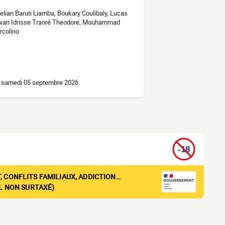
elian Baruti Liamba, Boukary Coulibaly, Lucas
 Erwan Idrisse Traoré Theodore, Mouhammad
rcolino
le samedi 05 septembre 2026.
, CONFLITS FAMILIAUX, ADDICTION…
EL NON SURTAXÉ)