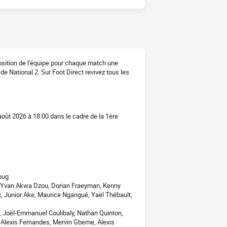
osition de l'équipe pour chaque match une
de National 2. Sur Foot Direct revivez tous les
oût 2026 à 18:00 dans le cadre de la 1ère
oug
n Yvan Akwa Dzou, Dorian Fraeyman, Kenny
 Junior Ake, Maurice Ngangué, Yaël Thébault,
, Joël-Emmanuel Coulibaly, Nathan Quinton,
 Alexis Fernandes, Mervin Gbeme, Alexis