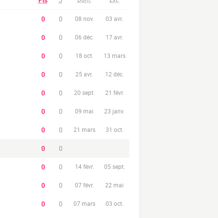
Pts
J
0
0
08 nov.
03 avr.
0
0
06 déc.
17 avr.
0
0
18 oct.
13 mars
0
0
25 avr.
12 déc.
0
0
20 sept.
21 févr.
0
0
09 mai
23 janv.
0
0
21 mars
31 oct.
0
0
0
0
14 févr.
05 sept.
0
0
07 févr.
22 mai
0
0
07 mars
03 oct.