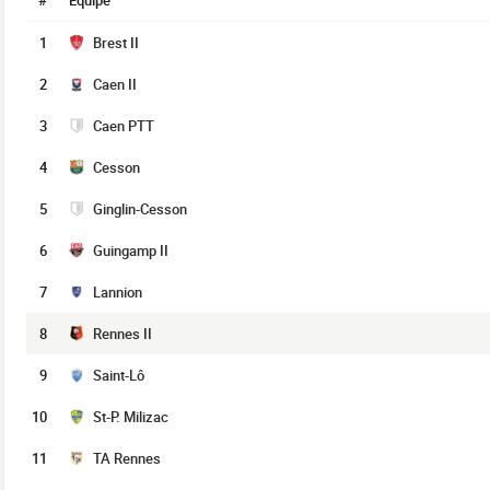
#
Équipe
1
Brest II
2
Caen II
3
Caen PTT
4
Cesson
5
Ginglin-Cesson
6
Guingamp II
7
Lannion
8
Rennes II
9
Saint-Lô
10
St-P. Milizac
11
TA Rennes