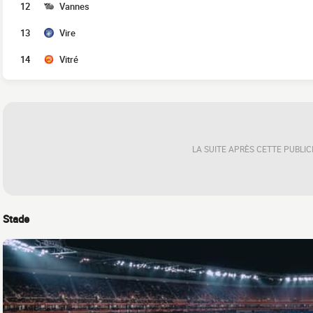
12
Vannes
13
Vire
14
Vitré
LA SUITE APRÈS CETTE PUBLIC
Stade