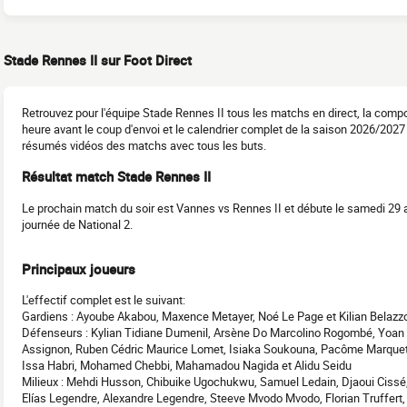
Stade Rennes II sur Foot Direct
Retrouvez pour l'équipe Stade Rennes II tous les matchs en direct, la comp
heure avant le coup d'envoi et le calendrier complet de la saison 2026/2027 
résumés vidéos des matchs avec tous les buts.
Résultat match Stade Rennes II
Le prochain match du soir est Vannes vs Rennes II et débute le samedi 29 a
journée de National 2.
Principaux joueurs
L'effectif complet est le suivant:
Gardiens : Ayoube Akabou, Maxence Metayer, Noé Le Page et Kilian Belazz
Défenseurs : Kylian Tidiane Dumenil, Arsène Do Marcolino Rogombé, Yoa
Assignon, Ruben Cédric Maurice Lomet, Isiaka Soukouna, Pacôme Marquet,
Issa Habri, Mohamed Chebbi, Mahamadou Nagida et Alidu Seidu
Milieux : Mehdi Husson, Chibuike Ugochukwu, Samuel Ledain, Djaoui Cissé
Elías Legendre, Alexandre Legendre, Steeve Mvodo Mvodo, Florian Truffert,