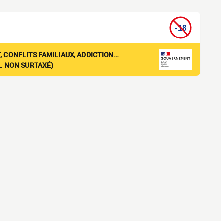
, CONFLITS FAMILIAUX, ADDICTION…
EL NON SURTAXÉ)