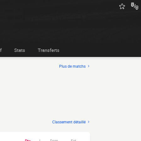
f
Stats
Transferts
Plus de matchs
Classement détaillé
Dom.
Ext.