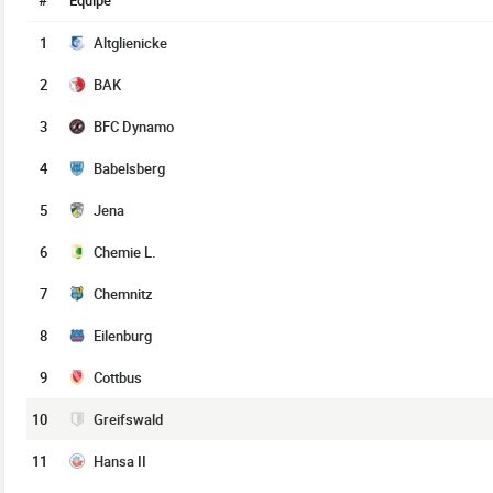
#
Équipe
1
Altglienicke
2
BAK
3
BFC Dynamo
4
Babelsberg
5
Jena
6
Chemie L.
7
Chemnitz
8
Eilenburg
9
Cottbus
10
Greifswald
11
Hansa II