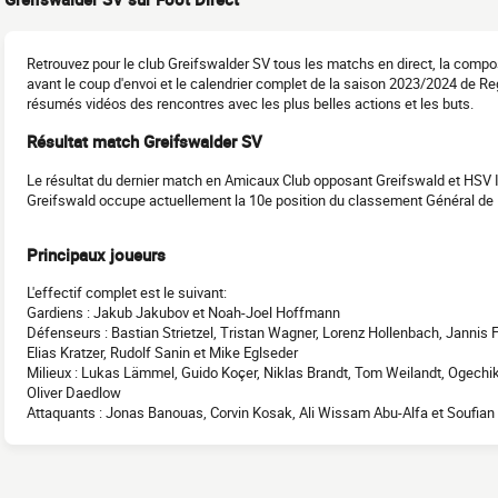
Retrouvez pour le club Greifswalder SV tous les matchs en direct, la comp
avant le coup d'envoi et le calendrier complet de la saison 2023/2024 de Reg
résumés vidéos des rencontres avec les plus belles actions et les buts.
Résultat match Greifswalder SV
Le résultat du dernier match en Amicaux Club opposant Greifswald et HSV II
Greifswald occupe actuellement la 10e position du classement Général de 
Principaux joueurs
L'effectif complet est le suivant:
Gardiens : Jakub Jakubov et Noah-Joel Hoffmann
Défenseurs : Bastian Strietzel, Tristan Wagner, Lorenz Hollenbach, Jannis 
Elias Kratzer, Rudolf Sanin et Mike Eglseder
Milieux : Lukas Lämmel, Guido Koçer, Niklas Brandt, Tom Weilandt, Ogechi
Oliver Daedlow
Attaquants : Jonas Banouas, Corvin Kosak, Ali Wissam Abu-Alfa et Soufia