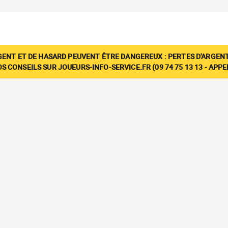
GENT ET DE HASARD PEUVENT ÊTRE DANGEREUX : PERTES D'ARGENT
 CONSEILS SUR JOUEURS-INFO-SERVICE.FR (09 74 75 13 13 - APP