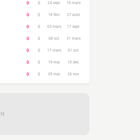
0
0
24 sept.
10 mars
0
0
18 févr.
27 août
0
0
03 mars
17 sept.
0
0
08 oct.
31 mars
0
0
17 mars
01 oct.
0
0
19 mai
10 déc.
0
0
05 mai
26 nov.
ITÉ