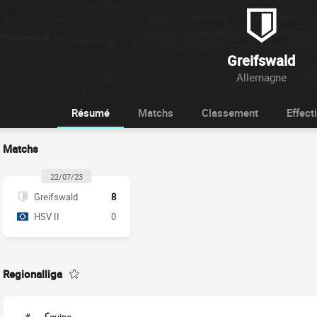
Greifswald
Allemagne
Résumé
Matchs
Classement
Effecti
Matchs
22/07/23
Greifswald
8
HSV II
0
Regionalliga