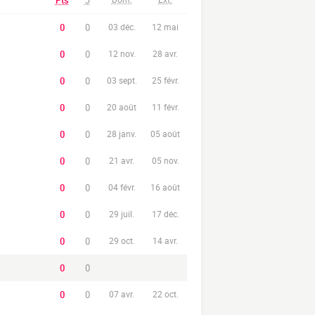
Pts
J
0
0
03 déc.
12 mai
0
0
12 nov.
28 avr.
0
0
03 sept.
25 févr.
0
0
20 août
11 févr.
0
0
28 janv.
05 août
0
0
21 avr.
05 nov.
0
0
04 févr.
16 août
0
0
29 juil.
17 déc.
0
0
29 oct.
14 avr.
0
0
0
0
07 avr.
22 oct.