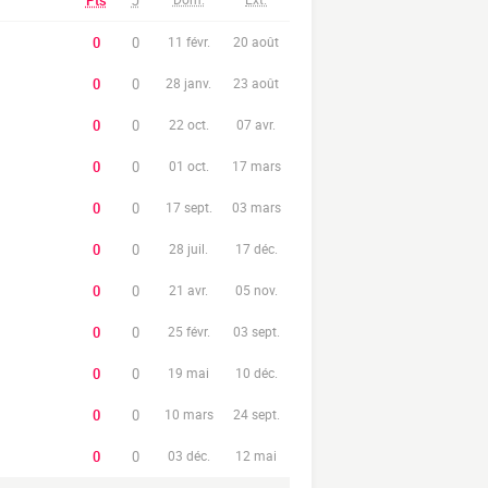
Pts
J
0
0
11 févr.
20 août
0
0
28 janv.
23 août
0
0
22 oct.
07 avr.
0
0
01 oct.
17 mars
0
0
17 sept.
03 mars
0
0
28 juil.
17 déc.
0
0
21 avr.
05 nov.
0
0
25 févr.
03 sept.
0
0
19 mai
10 déc.
0
0
10 mars
24 sept.
0
0
03 déc.
12 mai