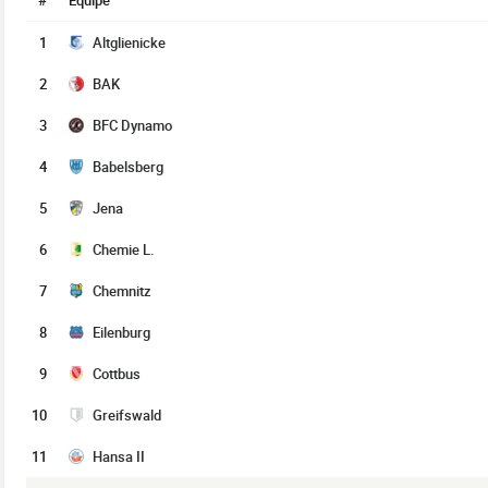
#
Équipe
1
Altglienicke
2
BAK
3
BFC Dynamo
4
Babelsberg
5
Jena
6
Chemie L.
7
Chemnitz
8
Eilenburg
9
Cottbus
10
Greifswald
11
Hansa II