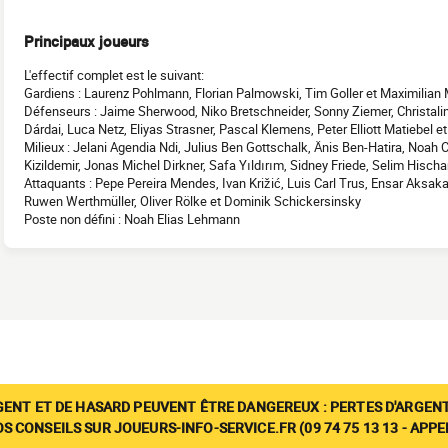
Principaux joueurs
L'effectif complet est le suivant:
Gardiens : Laurenz Pohlmann, Florian Palmowski, Tim Goller et Maximilian
Défenseurs : Jaime Sherwood, Niko Bretschneider, Sonny Ziemer, Christa
Dárdai, Luca Netz, Eliyas Strasner, Pascal Klemens, Peter Elliott Matiebel 
Milieux : Jelani Agendia Ndi, Julius Ben Gottschalk, Änis Ben-Hatira, Noah
Kizildemir, Jonas Michel Dirkner, Safa Yıldırım, Sidney Friede, Selim His
Attaquants : Pepe Pereira Mendes, Ivan Križić, Luis Carl Trus, Ensar Aksak
Ruwen Werthmüller, Oliver Rölke et Dominik Schickersinsky
Poste non défini : Noah Elias Lehmann
GENT ET DE HASARD PEUVENT ÊTRE DANGEREUX : PERTES D'ARGENT
 CONSEILS SUR JOUEURS-INFO-SERVICE.FR (09 74 75 13 13 - APP