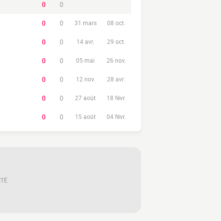
0
0
0
0
31 mars
08 oct.
0
0
14 avr.
29 oct.
0
0
05 mai
26 nov.
0
0
12 nov.
28 avr.
0
0
27 août
18 févr.
0
0
15 août
04 févr.
ITÉ