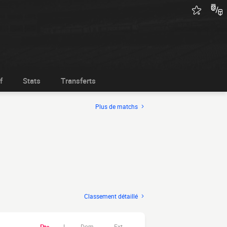
f
Stats
Transferts
Plus de matchs
Classement détaillé
Dom.
Ext.