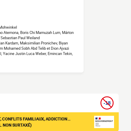
 Mohwinkel
lino Atemona, Boris Chi Mamuzah Lum, Márton
et Sebastian Paul Weiland
 Can Kardam, Maksimilian Pronichev, Biyan
cham Mohamed Sobh Abd Telib et Dion Ajvazi
al, Yacine Justin Luca Weber, Emincan Tekin,
, CONFLITS FAMILIAUX, ADDICTION…
EL NON SURTAXÉ)