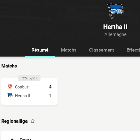
Hertha II
Allemagne
Résumé
Matchs
Classement
Effecti
Matchs
22/07/23
Cottbus
4
Hertha II
1
Regionalliga