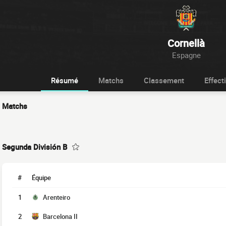
Cornellà
Espagne
Résumé
Matchs
Classement
Effecti
Matchs
Segunda División B
#
Équipe
1
Arenteiro
2
Barcelona II