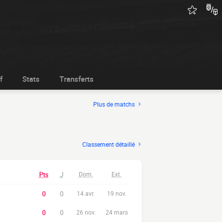
f
Stats
Transferts
Plus de matchs
Classement détaillé
Pts
J
Dom.
Ext.
0
0
14 avr.
19 nov.
0
0
26 nov.
24 mars