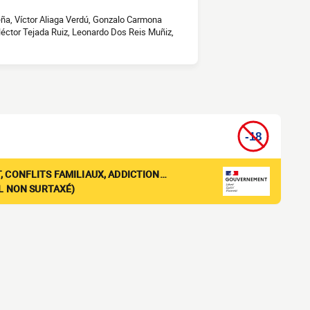
ña, Víctor Aliaga Verdú, Gonzalo Carmona
éctor Tejada Ruiz, Leonardo Dos Reis Muñiz,
, CONFLITS FAMILIAUX, ADDICTION…
EL NON SURTAXÉ)