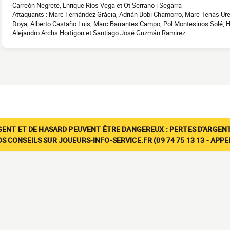
Carreón Negrete, Enrique Ríos Vega et Ot Serrano i Segarra
Attaquants : Marc Fernández Gràcia, Adrián Bobi Chamorro, Marc Tenas Ure
Doya, Alberto Castaño Luis, Marc Barrantes Campo, Pol Montesinos Solé, H
Alejandro Archs Hortigon et Santiago José Guzmán Ramirez
GENT ET DE HASARD PEUVENT ÊTRE DANGEREUX : PERTES D'ARGENT
 CONSEILS SUR JOUEURS-INFO-SERVICE.FR (09 74 75 13 13 - APP