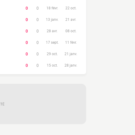
0
0
18 févr.
22 oct.
0
0
13 janv.
21 avr.
0
0
28 avr.
08 oct.
0
0
17 sept.
11 févr.
0
0
29 oct.
21 janv.
0
0
15 oct.
28 janv.
ITÉ