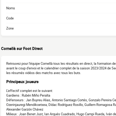
Noms
Code
Zone
Cornellà sur Foot Direct
Retrouvez pour l'équipe Cornellà tous les résultats en direct, la formation 
avant le coup d'envoi et le calendrier complet de la saison 2023/2024 de Se
les résumés vidéos des matchs avec tous les buts.
Principaux joueurs
L'effectif complet est le suivant:
Gardiens : Rubén Miño Peralta
Défenseurs : Jan Buyreu Alias, Antonio Santiago Cortés, Gonzalo Pereira C
Ozerinjauregi Mendikoetxea, Dídac Rodríguez Rosillo, Guillem Romagosa R
Alexander Garzón Chávez
Milieux : Joan Benet Just, Ian Arqués Cuadrado, Hugo Campi Rueda, Iván 