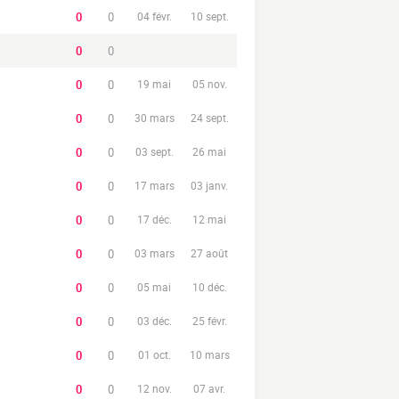
0
0
04 févr.
10 sept.
0
0
0
0
19 mai
05 nov.
0
0
30 mars
24 sept.
0
0
03 sept.
26 mai
0
0
17 mars
03 janv.
0
0
17 déc.
12 mai
0
0
03 mars
27 août
0
0
05 mai
10 déc.
0
0
03 déc.
25 févr.
0
0
01 oct.
10 mars
0
0
12 nov.
07 avr.