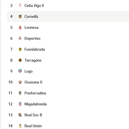
3
Celta Vigo II
4
Cornellà
5
Leonesa
6
Deportivo
7
Fuenlabrada
8
Tarragone
9
Lugo
10
Osasuna II
11
Ponferradina
12
Majadahonda
13
Real Soc B
14
Real Unión