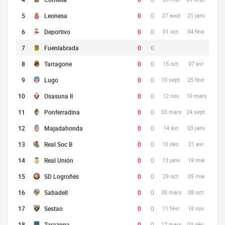
5
Leonesa
0
0
27 août
21 janv.
6
Deportivo
0
0
01 oct.
04 févr.
7
Fuenlabrada
0
0
8
Tarragone
0
0
15 oct.
07 avr.
9
Lugo
0
0
10 sept.
25 févr.
10
Osasuna II
0
0
12 nov.
10 mars
11
Ponferradina
0
0
03 mars
24 sept.
12
Majadahonda
0
0
14 avr.
03 janv.
13
Real Soc B
0
0
10 déc.
21 avr.
14
Real Unión
0
0
13 janv.
19 mai
15
SD Logroñés
0
0
29 oct.
05 mai
16
Sabadell
0
0
30 mars
08 oct.
17
Sestao
0
0
11 févr.
19 nov.
18
Tarazona
0
0
17 mars
03 déc.