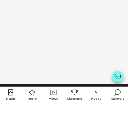
Matchs
Favoris
Vidéos
Classement
Prog TV
Recherche
Liens utiles
Clubs à la une
Tous les matchs
PSG
Matchs en live
Bayern Munich