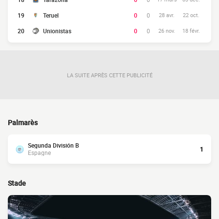
19
Teruel
0
0
28 avr.
22 oct.
20
Unionistas
0
0
26 nov.
18 févr.
LA SUITE APRÈS CETTE PUBLICITÉ
Palmarès
Segunda División B
1
Espagne
Stade