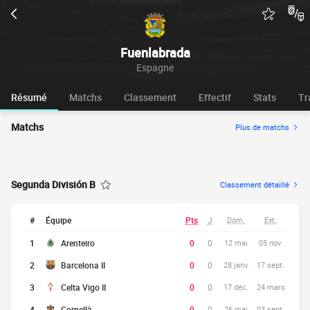
Fuenlabrada
Espagne
Résumé
Matchs
Classement
Effectif
Stats
Tr
Matchs
Plus de matchs
Segunda División B
Classement détaillé
#
Équipe
Pts
J
Dom.
Ext.
1
Arenteiro
0
0
12 mai
05 nov.
2
Barcelona II
0
0
28 janv.
17 sept.
3
Celta Vigo II
0
0
17 déc.
24 mars
4
Cornellà
0
0
26 mai
03 sept.