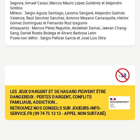
Segovia, Ismael Casas, Marcos Mauro López Gutiérrez et Alejandro
Sotillos
Milieux : Sergio Aguza Santiago, Lassina Sangaré, Alejandro Galindo
Valencia, Raúl Sánchez Sánchez, Antonio Moyano Carrasquilla, Héctor
Gómez Domínguez et Fernando Ruiz Izaguirre
Attaquants : Marcos Pérez Reguilón, Abdelilah Damar, Jeevan Chang-
Sang, Daniel Rueda Bodega et Álvaro Barbosa León
Poste non défini : Sergio Pellicer García et José Luis Oltra
LES JEUX D'ARGENT ET DE HASARD PEUVENT ÊTRE
DANGEREUX : PERTES D'ARGENT, CONFLITS
FAMILIAUX, ADDICTION…
RETROUVEZ NOS CONSEILS SUR JOUEURS-INFO-
SERVICE.FR (09 74 75 13 13 - APPEL NON SURTAXÉ)