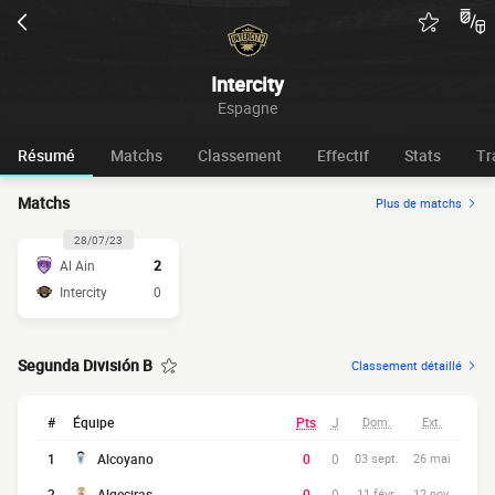
Intercity
Espagne
Résumé
Matchs
Classement
Effectif
Stats
Tr
Matchs
Plus de matchs
28/07/23
Al Ain
2
Intercity
0
Segunda División B
Classement détaillé
#
Équipe
Pts
J
Dom.
Ext.
1
Alcoyano
0
0
03 sept.
26 mai
2
Algeciras
0
0
11 févr.
12 nov.