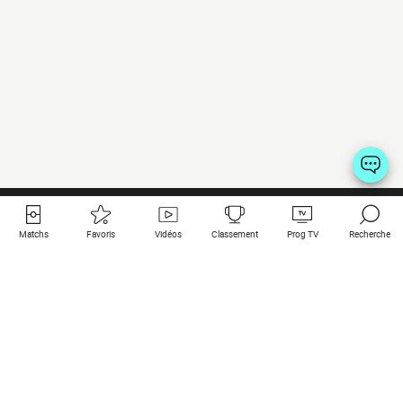
Matchs
Favoris
Vidéos
Classement
Prog TV
Recherche
Liens utiles
Clubs à la une
Tous les matchs
PSG
Matchs en live
Bayern Munich
Derniers résultats
Real Madrid
Matchs à venir
Inter
Match en streaming
Juventus
Contact
Manchester City