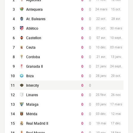
3
Antequera
0
0
24 mars
15 oct.
4
At. Baleares
0
0
22 oct.
28 avr.
5
Atlético
0
0
01 oct.
30 mars
6
Castellon
0
0
07 avr.
10 sept.
7
Ceuta
0
0
10 déc.
03 mars
8
Cordoba
0
0
21 avr.
13 janv.
9
Granada II
0
0
21 janv.
24 sept.
10
Ibiza
0
0
28 janv.
29 oct.
11
Intercity
0
0
12
Linares
0
0
25 févr.
26 nov.
13
Malaga
0
0
03 janv.
17 mars
14
Mérida
0
0
03 déc.
12 mai
15
Real Madrid II
0
0
19 mai
17 déc.
16
Real Murcie
0
0
19 nov.
18 févr.