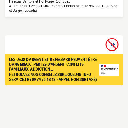
Pascual Santoja et Pol Roigé Rodríguez
Attaquants : Ezequiel Díaz Romero, Florian Marc Jozefzoon, Luka Štor
et Jürgen Locadia
LES JEUX D'ARGENT ET DE HASARD PEUVENT ÊTRE
DANGEREUX : PERTES D'ARGENT, CONFLITS
FAMILIAUX, ADDICTION…
RETROUVEZ NOS CONSEILS SUR JOUEURS-INFO-
SERVICE.FR (09 74 75 13 13 - APPEL NON SURTAXÉ)