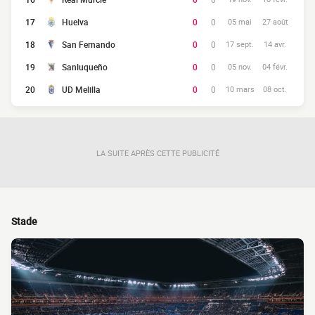
17
Huelva
0
0
05 mai
27 août
18
San Fernando
0
0
17 sept.
14 avr.
19
Sanluqueño
0
0
05 nov.
04 févr.
20
UD Melilla
0
0
10 mars
08 oct.
LA SUITE APRÈS CETTE PUBLICITÉ
Stade