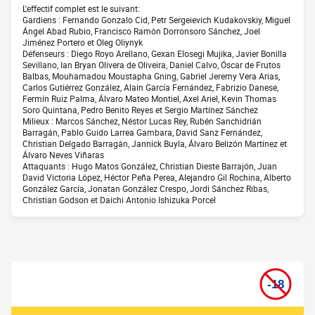
L'effectif complet est le suivant:
Gardiens : Fernando Gonzalo Cid, Petr Sergeievich Kudakovskiy, Miguel
Ángel Abad Rubio, Francisco Ramón Dorronsoro Sánchez, Joel
Jiménez Portero et Oleg Oliynyk
Défenseurs : Diego Royo Arellano, Gexan Elosegi Mujika, Javier Bonilla
Sevillano, Ian Bryan Olivera de Oliveira, Daniel Calvo, Óscar de Frutos
Balbas, Mouhamadou Moustapha Gning, Gabriel Jeremy Vera Arias,
Carlos Gutiérrez González, Alain García Fernández, Fabrizio Danese,
Fermín Ruiz Palma, Álvaro Mateo Montiel, Axel Ariel, Kevin Thomas
Soro Quintana, Pedro Benito Reyes et Sergio Martínez Sánchez
Milieux : Marcos Sánchez, Néstor Lucas Rey, Rubén Sanchidrián
Barragán, Pablo Guido Larrea Gambara, David Sanz Fernández,
Christian Delgado Barragán, Jannick Buyla, Álvaro Belizón Martínez et
Álvaro Neves Viñaras
Attaquants : Hugo Matos González, Christian Dieste Barrajón, Juan
David Victoria López, Héctor Peña Perea, Alejandro Gil Rochina, Alberto
González García, Jonatan González Crespo, Jordi Sánchez Ribas,
Christian Godson et Daichi Antonio Ishizuka Porcel