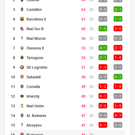
3
Castellon
62
38
0 - 0
0 - 1
4
Barcelona II
61
38
0 - 0
1 - 2
5
Real Soc B
60
38
1 - 0
3 - 0
6
Real Murcie
56
38
1 - 1
0 - 0
7
Osasuna II
53
38
4 - 1
2 - 1
8
Tarragone
53
38
3 - 1
1 - 0
9
SD Logroñés
51
38
1 - 3
1 - 1
10
Sabadell
50
38
3 - 3
0 - 1
11
Cornellà
49
38
1 - 2
1 - 0
12
Intercity
49
38
0 - 1
1 - 1
13
Real Unión
48
38
0 - 2
1 - 0
14
At. Baleares
47
38
0 - 0
4 - 1
15
Alcoyano
47
38
0 - 1
0 - 0
16
Numancia
46
38