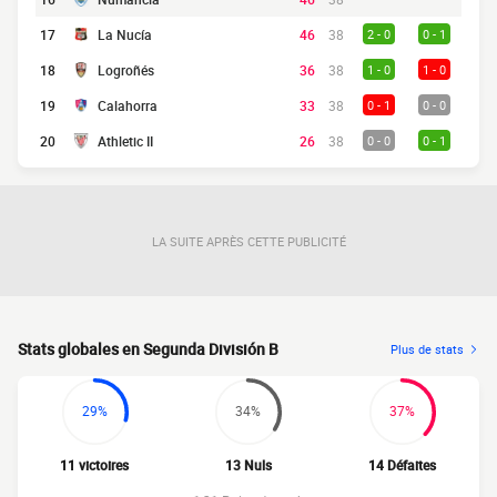
17
La Nucía
46
38
2 - 0
0 - 1
18
Logroñés
36
38
1 - 0
1 - 0
19
Calahorra
33
38
0 - 1
0 - 0
20
Athletic II
26
38
0 - 0
0 - 1
LA SUITE APRÈS CETTE PUBLICITÉ
Stats globales en Segunda División B
Plus de stats
29%
34%
37%
11 victoires
13 Nuls
14 Défaites