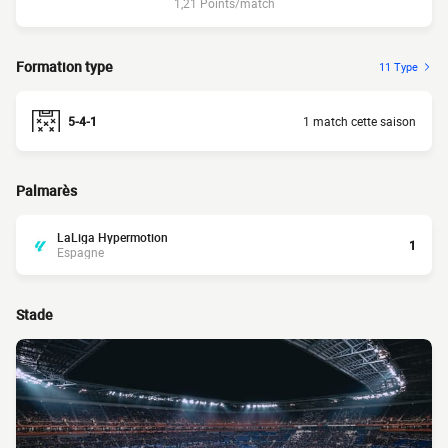
1,21 Points/match
Formation type
11 Type
5-4-1
1 match cette saison
Palmarès
LaLiga Hypermotion
1
Espagne
Stade