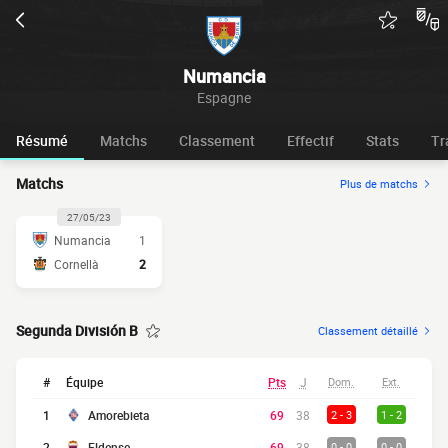
Numancia
Espagne
Résumé
Matchs
Classement
Effectif
Stats
Tr
Matchs
Plus de matchs
27/05/23
Numancia
1
Cornellà
2
Segunda División B
Classement détaillé
#
Équipe
Pts
J
Dom.
Ext.
1
Amorebieta
69
38
2 - 3
1 - 2
2
Eldense
69
38
0 - 0
0 - 0