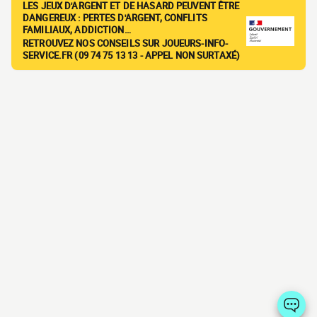
LES JEUX D'ARGENT ET DE HASARD PEUVENT ÊTRE
DANGEREUX : PERTES D'ARGENT, CONFLITS
FAMILIAUX, ADDICTION…
RETROUVEZ NOS CONSEILS SUR JOUEURS-INFO-
SERVICE.FR (09 74 75 13 13 - APPEL NON SURTAXÉ)