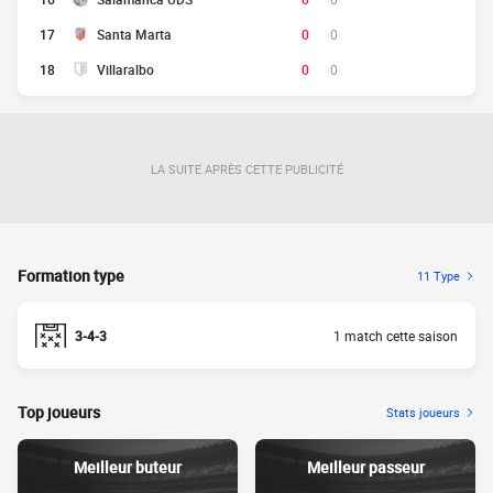
17
Santa Marta
0
0
18
Villaralbo
0
0
LA SUITE APRÈS CETTE PUBLICITÉ
Formation type
11 Type
3-4-3
1 match cette saison
Top joueurs
Stats joueurs
Meilleur buteur
Meilleur passeur