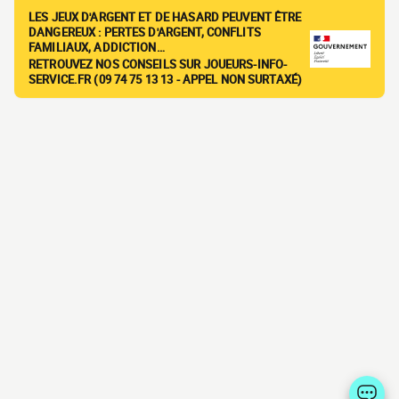
LES JEUX D'ARGENT ET DE HASARD PEUVENT ÊTRE
DANGEREUX : PERTES D'ARGENT, CONFLITS
FAMILIAUX, ADDICTION…
RETROUVEZ NOS CONSEILS SUR JOUEURS-INFO-
SERVICE.FR (09 74 75 13 13 - APPEL NON SURTAXÉ)