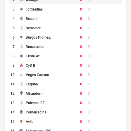
3
Tordesillas
0
0
4
Becerril
0
0
5
Bembibre
0
0
6
Burgos Promes.
0
0
7
Diocesanos
0
0
8
Cristo Atl
0
0
9
CyD II
0
0
10
Virgen Camino
0
0
11
Laguna
0
0
12
Mirandés II
0
0
13
Palencia CF
0
0
14
Ponferradina I
0
0
15
Ávila
0
0
16
Salamanca UDS
0
0