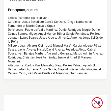
Principaux joueurs
L'effectif complet est le suivant:
Gardiens : Jesús Benedicto García González, Diego Llamazares
Fernández et Martín Cascajo Orgaz
Défenseurs : Pablo del Valle Martínez, Daniel Rodríguez Magro, Daniel
Ceínos Santos, Miguel Ángel Manso Bührer, Sergio Fernández Peláez,
Jonatan Lopes Soares, Jesús Alberto Jimenéz Antón et Jorge Sellés de
la Peña
Milieux : Juan Álvarez Klein, José Manuel Martín García, Alberto Pérez
Sastre, Javier Álvarez Nistal, David Álvarez Rozados, Aleixo Cabral
Sousa, Iván Barajas Marbán, Alejandro González Matos, Adrián Álvarez
Rodríguez, Christian José Fernández Bueno et Imad El Mansouri
Moustarih
Attaquants : Carlos Mas Mancebo, Diego Peláez Peláez, Ayoub El
Battioui Aharchi, Javier Amor García, Alejandro Ribeiro da Silva, Angel
Cervero Carro, Iván Vales Cuellas et Mario Sánchez Ramírez