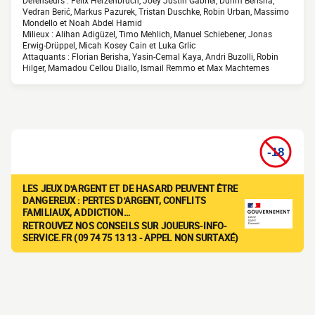
Défenseurs : Felix Herzenbruch, Joey Justin Gabriel, Durim Berisha,
Vedran Berić, Markus Pazurek, Tristan Duschke, Robin Urban, Massimo
Mondello et Noah Abdel Hamid
Milieux : Alihan Adigüzel, Timo Mehlich, Manuel Schiebener, Jonas
Erwig-Drüppel, Micah Kosey Cain et Luka Grlic
Attaquants : Florian Berisha, Yasin-Cemal Kaya, Andri Buzolli, Robin
Hilger, Mamadou Cellou Diallo, Ismail Remmo et Max Machtemes
LES JEUX D'ARGENT ET DE HASARD PEUVENT ÊTRE
DANGEREUX : PERTES D'ARGENT, CONFLITS
FAMILIAUX, ADDICTION…
RETROUVEZ NOS CONSEILS SUR JOUEURS-INFO-
SERVICE.FR (09 74 75 13 13 - APPEL NON SURTAXÉ)