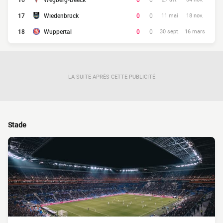
17
Wiedenbrück
0
0
11 mai
18 nov.
18
Wuppertal
0
0
30 sept.
16 mars
LA SUITE APRÈS CETTE PUBLICITÉ
Stade