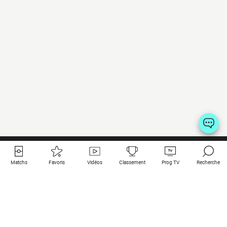
Matchs
Favoris
Vidéos
Classement
Prog TV
Recherche
Liens utiles
Clubs à la une
Tous les matchs
PSG
Matchs en live
Bayern Munich
Derniers résultats
Real Madrid