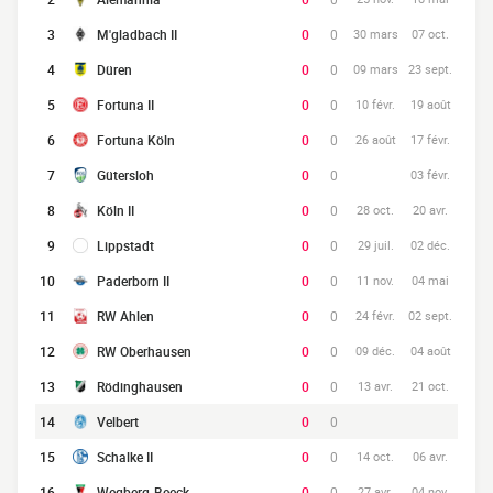
3
M'gladbach II
0
0
30 mars
07 oct.
4
Düren
0
0
09 mars
23 sept.
5
Fortuna II
0
0
10 févr.
19 août
6
Fortuna Köln
0
0
26 août
17 févr.
7
Gütersloh
0
0
03 févr.
8
Köln II
0
0
28 oct.
20 avr.
9
Lippstadt
0
0
29 juil.
02 déc.
10
Paderborn II
0
0
11 nov.
04 mai
11
RW Ahlen
0
0
24 févr.
02 sept.
12
RW Oberhausen
0
0
09 déc.
04 août
13
Rödinghausen
0
0
13 avr.
21 oct.
14
Velbert
0
0
15
Schalke II
0
0
14 oct.
06 avr.
16
Wegberg-Beeck
0
0
27 avr.
04 nov.