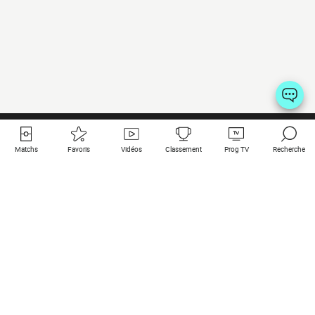
Matchs
Favoris
Vidéos
Classement
Prog TV
Recherche
Liens utiles
Clubs à la une
Tous les matchs
PSG
Matchs en live
Bayern Munich
Derniers résultats
Real Madrid
Matchs à venir
Inter
Match en streaming
Juventus
Contact
Manchester City
Mentions légales
Manchester United
Les amis de Foot Direct
Liverpool
Les guides de Foot Direct