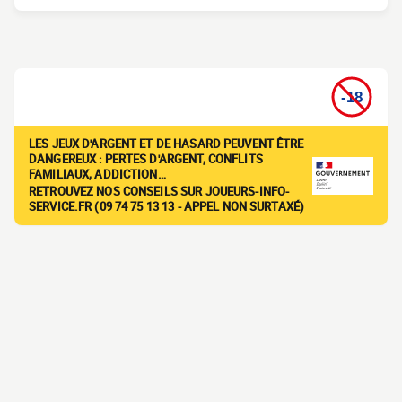
LES JEUX D'ARGENT ET DE HASARD PEUVENT ÊTRE
DANGEREUX : PERTES D'ARGENT, CONFLITS
FAMILIAUX, ADDICTION…
RETROUVEZ NOS CONSEILS SUR JOUEURS-INFO-
SERVICE.FR (09 74 75 13 13 - APPEL NON SURTAXÉ)