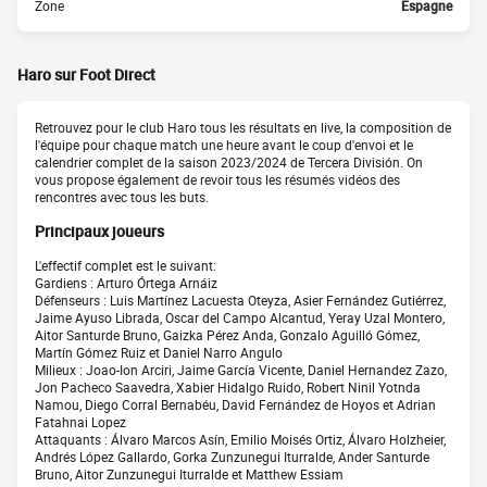
Zone
Espagne
Haro sur Foot Direct
Retrouvez pour le club Haro tous les résultats en live, la composition de
l'équipe pour chaque match une heure avant le coup d'envoi et le
calendrier complet de la saison 2023/2024 de Tercera División. On
vous propose également de revoir tous les résumés vidéos des
rencontres avec tous les buts.
Principaux joueurs
L'effectif complet est le suivant:
Gardiens : Arturo Órtega Arnáiz
Défenseurs : Luis Martínez Lacuesta Oteyza, Asier Fernández Gutiérrez,
Jaime Ayuso Librada, Oscar del Campo Alcantud, Yeray Uzal Montero,
Aitor Santurde Bruno, Gaizka Pérez Anda, Gonzalo Aguilló Gómez,
Martín Gómez Ruiz et Daniel Narro Angulo
Milieux : Joao-Ion Arciri, Jaime García Vicente, Daniel Hernandez Zazo,
Jon Pacheco Saavedra, Xabier Hidalgo Ruido, Robert Ninil Yotnda
Namou, Diego Corral Bernabéu, David Fernández de Hoyos et Adrian
Fatahnai Lopez
Attaquants : Álvaro Marcos Asín, Emilio Moisés Ortiz, Álvaro Holzheier,
Andrés López Gallardo, Gorka Zunzunegui Iturralde, Ander Santurde
Bruno, Aitor Zunzunegui Iturralde et Matthew Essiam