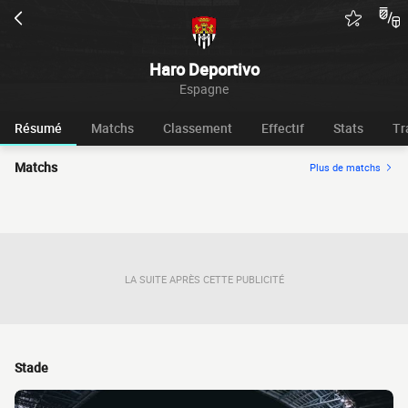
Haro Deportivo
Espagne
Résumé
Matchs
Classement
Effectif
Stats
Tr
Matchs
Plus de matchs
LA SUITE APRÈS CETTE PUBLICITÉ
Stade