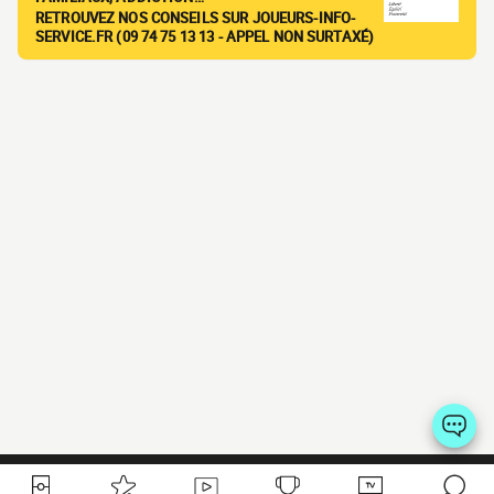
RETROUVEZ NOS CONSEILS SUR JOUEURS-INFO-
SERVICE.FR (09 74 75 13 13 - APPEL NON SURTAXÉ)