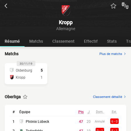
Kropp
Allemagne
Résumé
Matchs
Classement
Effectif
Stats
Tr
Matchs
Plus de matchs
30/11/19
Oldenburg
5
Kropp
1
Oberliga
Classement détaillé
#
Équipe
Pts
J
Dom.
Ext.
1
Phönix Lübeck
47
20
Annulé
6 - 0
2
Todesfelde
47
19
0 - 1
5 - 1