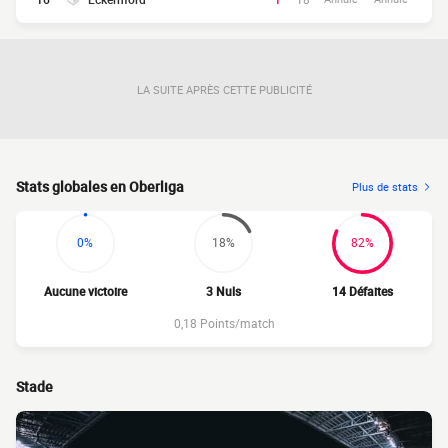
LA SUITE APRÈS CETTE PUBLICITÉ
Stats globales en Oberliga
Plus de stats
0%
18%
82%
Aucune victoire
3 Nuls
14 Défaites
0,18 Points/match
Stade