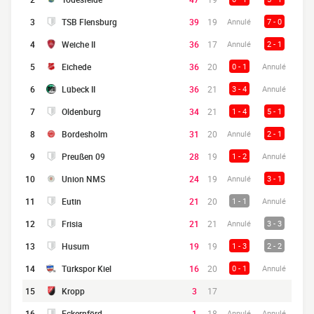
3
TSB Flensburg
39
19
Annulé
7 - 0
4
Weiche II
36
17
Annulé
2 - 1
5
Eichede
36
20
0 - 1
Annulé
6
Lübeck II
36
21
3 - 4
Annulé
7
Oldenburg
34
21
1 - 4
5 - 1
8
Bordesholm
31
20
Annulé
2 - 1
9
Preußen 09
28
19
1 - 2
Annulé
10
Union NMS
24
19
Annulé
3 - 1
11
Eutin
21
20
1 - 1
Annulé
12
Frisia
21
21
Annulé
3 - 3
13
Husum
19
19
1 - 3
2 - 2
14
Türkspor Kiel
16
20
0 - 1
Annulé
15
Kropp
3
17
16
Eckernförd
1
18
Annulé
Annulé