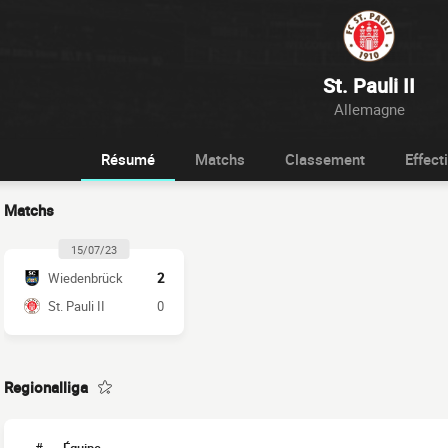
St. Pauli II
Allemagne
Résumé
Matchs
Classement
Effecti
Matchs
15/07/23
Wiedenbrück
2
St. Pauli II
0
Regionalliga