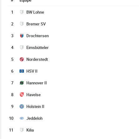
#
Équipe
1
BW Lohne
2
Bremer SV
3
Drochtersen
4
Eimsbütteler
5
Norderstedt
6
HSV II
7
Hannover II
8
Havelse
9
Holstein II
10
Jeddeloh
11
Kilia