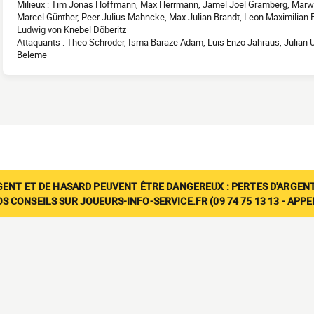
Milieux : Tim Jonas Hoffmann, Max Herrmann, Jamel Joel Gramberg, Marwi
Marcel Günther, Peer Julius Mahncke, Max Julian Brandt, Leon Maximilian 
Ludwig von Knebel Döberitz
Attaquants : Theo Schröder, Isma Baraze Adam, Luis Enzo Jahraus, Julian 
Beleme
GENT ET DE HASARD PEUVENT ÊTRE DANGEREUX : PERTES D'ARGENT
 CONSEILS SUR JOUEURS-INFO-SERVICE.FR (09 74 75 13 13 - APP