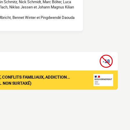
n Schmitz, Nick Schmidt, Marc Bölter, Luca
Flach, Niklas Jessen et Johann Magnus Kilian
Ulbricht, Bennet Winter et Pingdwendé Daouda
, CONFLITS FAMILIAUX, ADDICTION…
EL NON SURTAXÉ)