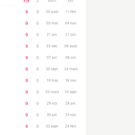
Pts
J
0
0
20 août
11 févr.
0
0
05 mai
04 nov.
0
0
21 avr.
21 oct.
0
0
03 déc.
06 août
0
0
07 avr.
08 oct.
0
0
30 sept.
24 mars
0
0
18 mai
18 nov.
0
0
03 mars
10 sept.
0
0
29 oct.
28 avr.
0
0
30 juil.
25 nov.
0
0
03 sept.
24 févr.