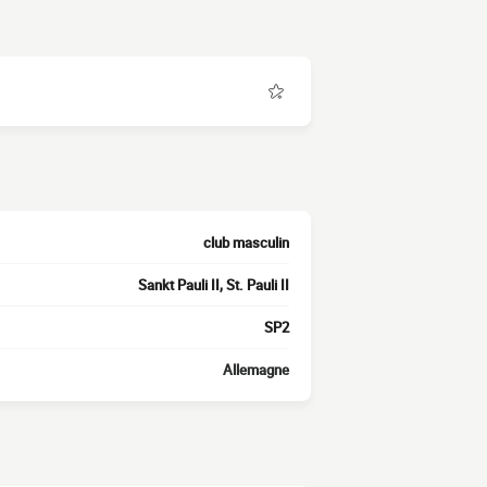
club masculin
Sankt Pauli II, St. Pauli II
SP2
Allemagne