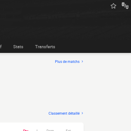
f
Stats
Transferts
Plus de matchs
Classement détaillé
Dom.
Ext.