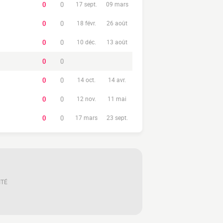
0
0
17 sept.
09 mars
0
0
18 févr.
26 août
0
0
10 déc.
13 août
0
0
0
0
14 oct.
14 avr.
0
0
12 nov.
11 mai
0
0
17 mars
23 sept.
ITÉ