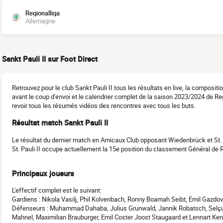
Regionalliga
Allemagne
Sankt Pauli II sur Foot Direct
Retrouvez pour le club Sankt Pauli II tous les résultats en live, la composi
avant le coup d'envoi et le calendrier complet de la saison 2023/2024 de R
revoir tous les résumés vidéos des rencontres avec tous les buts.
Résultat match Sankt Pauli II
Le résultat du dernier match en Amicaux Club opposant Wiedenbrück et St. Pa
St. Pauli II occupe actuellement la 15e position du classement Général de 
Principaux joueurs
L'effectif complet est le suivant:
Gardiens : Nikola Vasilj, Phil Kolvenbach, Ronny Boamah Seibt, Emil Gazdov,
Défenseurs : Muhammad Dahaba, Julius Grunwald, Jannik Robatsch, Selçuk
Mahnel, Maximilian Brauburger, Emil Coster Joost Staugaard et Lennart Ke