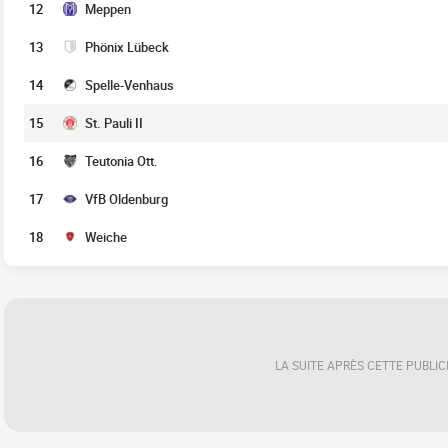
12
Meppen
13
Phönix Lübeck
14
Spelle-Venhaus
15
St. Pauli II
16
Teutonia Ott.
17
VfB Oldenburg
18
Weiche
LA SUITE APRÈS CETTE PUBLIC