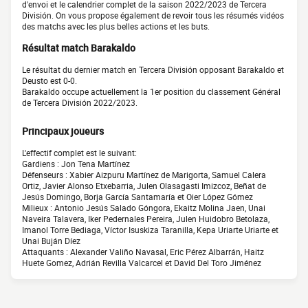
d'envoi et le calendrier complet de la saison 2022/2023 de Tercera
División. On vous propose également de revoir tous les résumés vidéos
des matchs avec les plus belles actions et les buts.
Résultat match Barakaldo
Le résultat du dernier match en Tercera División opposant Barakaldo et
Deusto est 0-0.
Barakaldo occupe actuellement la 1er position du classement Général
de Tercera División 2022/2023.
Principaux joueurs
L'effectif complet est le suivant:
Gardiens : Jon Tena Martínez
Défenseurs : Xabier Aizpuru Martínez de Marigorta, Samuel Calera
Ortiz, Javier Alonso Etxebarria, Julen Olasagasti Imizcoz, Beñat de
Jesús Domingo, Borja García Santamaría et Oier López Gómez
Milieux : Antonio Jesús Salado Góngora, Ekaitz Molina Jaen, Unai
Naveira Talavera, Iker Pedernales Pereira, Julen Huidobro Betolaza,
Imanol Torre Bediaga, Víctor Isuskiza Taranilla, Kepa Uriarte Uriarte et
Unai Buján Díez
Attaquants : Alexander Valiño Navasal, Eric Pérez Albarrán, Haitz
Huete Gomez, Adrián Revilla Valcarcel et David Del Toro Jiménez