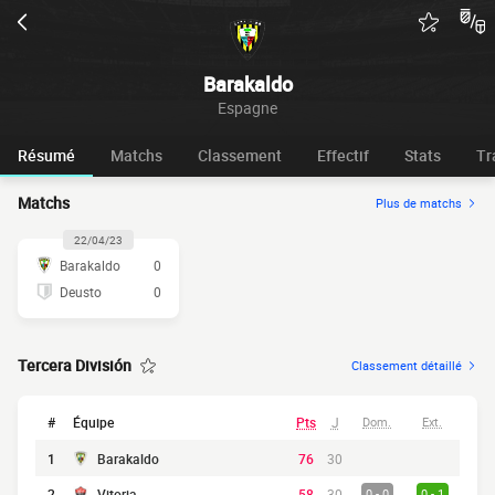
Barakaldo
Espagne
Résumé
Matchs
Classement
Effectif
Stats
Tr
Matchs
Plus de matchs
22/04/23
Barakaldo
0
Deusto
0
Tercera División
Classement détaillé
#
Équipe
Pts
J
Dom.
Ext.
1
Barakaldo
76
30
2
Vitoria
58
30
0 - 0
0 - 1