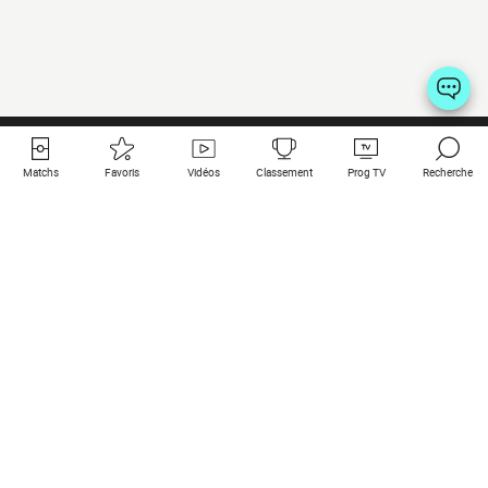
Matchs
Favoris
Vidéos
Classement
Prog TV
Recherche
Liens utiles
Clubs à la une
Tous les matchs
PSG
Matchs en live
Bayern Munich
Derniers résultats
Real Madrid
Matchs à venir
Inter
Match en streaming
Juventus
Contact
Manchester City
Mentions légales
Manchester United
Les amis de Foot Direct
Liverpool
Les guides de Foot Direct