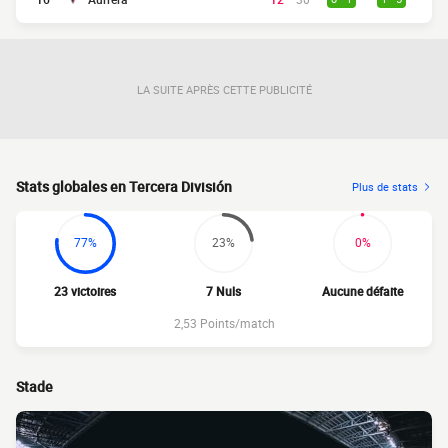
LA SUITE APRÈS CETTE PUBLICITÉ
Stats globales en Tercera División
Plus de stats
77%
23%
0%
23 victoires
7 Nuls
Aucune défaite
2,53 Points/match
Stade