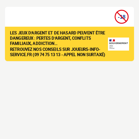
LES JEUX D'ARGENT ET DE HASARD PEUVENT ÊTRE
DANGEREUX : PERTES D'ARGENT, CONFLITS
FAMILIAUX, ADDICTION…
RETROUVEZ NOS CONSEILS SUR JOUEURS-INFO-
SERVICE.FR (09 74 75 13 13 - APPEL NON SURTAXÉ)