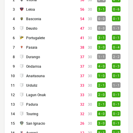
3
Leioa
56
30
3 - 1
0 - 6
4
Basconia
54
30
0 - 0
0 - 1
5
Deusto
47
30
0 - 0
1 - 1
6
Portugalete
41
30
3 - 1
0 - 1
7
Pasaia
38
30
3 - 0
0 - 4
8
Durango
37
30
1 - 1
2 - 2
9
Ondarroa
37
30
4 - 0
0 - 3
10
Anaitasuna
37
30
1 - 0
0 - 1
11
Urduliz
33
30
2 - 1
1 - 1
12
Lagun Onak
33
30
2 - 0
0 - 1
13
Padura
32
30
2 - 1
0 - 1
14
Touring
32
30
4 - 0
0 - 2
15
San Ignacio
26
30
3 - 0
0 - 1
16
Aurrerá
12
30
8 - 1
1 - 5