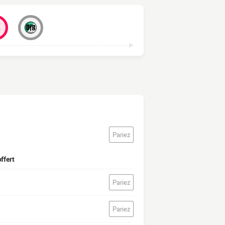
Pariez
ffert
Pariez
Pariez