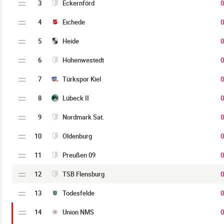
3
Eckernförd
0
4
Eichede
0
5
Heide
0
6
Hohenwestedt
0
7
Türkspor Kiel
0
8
Lübeck II
0
9
Nordmark Sat.
0
10
Oldenburg
0
11
Preußen 09
0
12
TSB Flensburg
0
13
Todesfelde
0
14
Union NMS
0