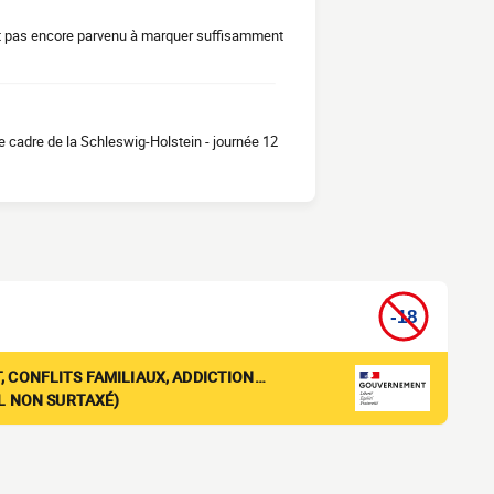
st pas encore parvenu à marquer suffisamment
 cadre de la Schleswig-Holstein - journée 12
, CONFLITS FAMILIAUX, ADDICTION…
EL NON SURTAXÉ)