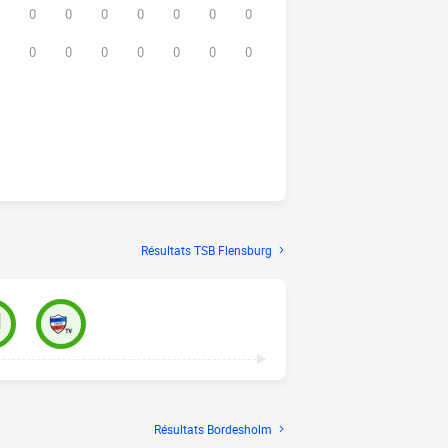
0
0
0
0
0
0
0
0
0
0
0
0
0
0
Résultats TSB Flensburg
Résultats Bordesholm