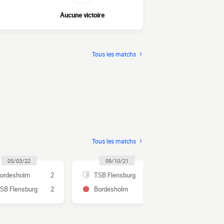
Aucune victoire
Tous les matchs
Tous les matchs
05/03/22
09/10/21
02/11/1
ordesholm
2
TSB Flensburg
2
Bordeshol
SB Flensburg
2
Bordesholm
2
TSB Flensb