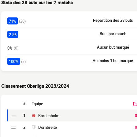
Stats des 28 buts sur les 7 matchs
Répartition des 28 buts
71%
(20)
Buts par match
2.86
Aucun but marqué
0%
(0)
Au moins 1 but marqué
100%
(7)
Classement Oberliga 2023/2024
#
Équipe
Pt
1
Bordesholm
0
2
Dornbreite
0