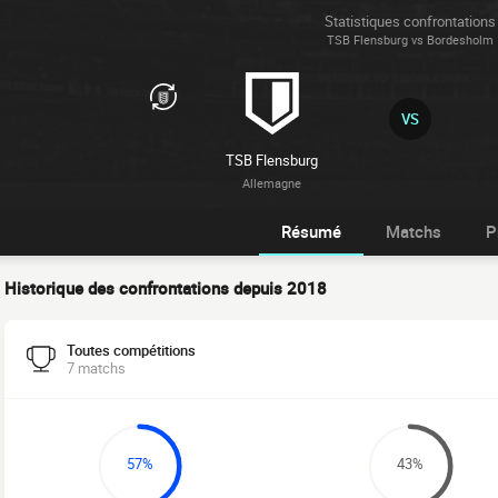
Statistiques confrontations
TSB Flensburg vs Bordesholm
VS
TSB Flensburg
Allemagne
Résumé
Matchs
P
Historique des confrontations depuis 2018
Toutes compétitions
7 matchs
57%
43%