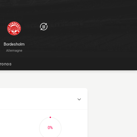
Bordesholm
Allemagne
ronos
0%