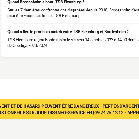
Quand Bordesholm a battu TSB Flensburg ?
Sur les 7 dernières confrontations disputées depuis 2018, Bordesholm n'e
pour être victorieux face à TSB Flensburg.
Quand a lieu le prochain match entre TSB Flensburg et Bordesholm ?
TSB Flensburg reçoit Bordesholm le samedi 14 octobre 2023 à 14:00 dans le
de Oberliga 2023/2024.
GENT ET DE HASARD PEUVENT ÊTRE DANGEREUX : PERTES D'ARGENT
 CONSEILS SUR JOUEURS-INFO-SERVICE.FR (09 74 75 13 13 - APP