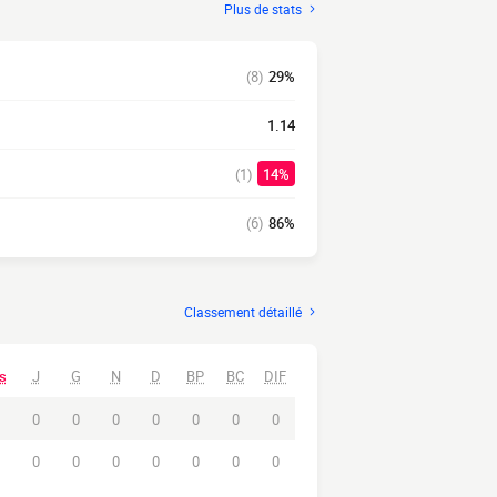
Plus de stats
(8)
29%
1.14
(1)
14%
(6)
86%
Classement détaillé
s
J
G
N
D
BP
BC
DIF
0
0
0
0
0
0
0
0
0
0
0
0
0
0