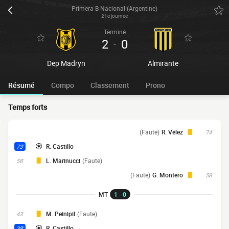
Primera B Nacional (Argentine)
21e journée
Terminé
2
0
-
Dep Madryn
Almirante
Résumé
Compo
Classement
Prono
Temps forts
(Faute)
R. Vélez
74'
R. Castillo
73'
L. Marinucci
(Faute)
58'
(Faute)
G. Montero
58'
MT
1 - 0
M. Peinipil
(Faute)
43'
R. Castillo
38'