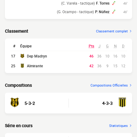
(C. Varela - tactique)
F. Torres
46'
(G. Ocampo - tactique)
P. Núñez
46'
Classement
Classement complet
#
Équipe
Pts
J
G
N
D
17
Dep Madryn
46
36
10
16
10
25
Almirante
42
36
9
15
12
Compositions
Compositions Officielles
5-3-2
4-3-3
Série en cours
Statistiques