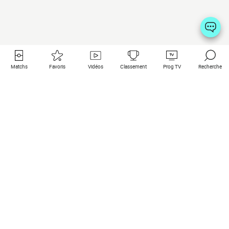
Matchs
Favoris
Vidéos
Classement
Prog TV
Recherche
Liens utiles
Clubs à la une
Tous les matchs
PSG
Matchs en live
Bayern Munich
Derniers résultats
Real Madrid
Matchs à venir
Inter
Match en streaming
Juventus
Contact
Manchester City
Mentions légales
Manchester United