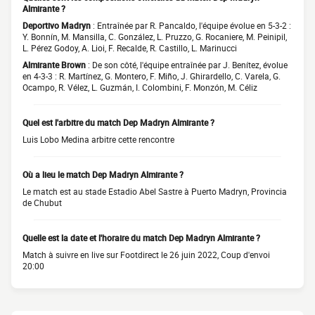
Almirante ?
Deportivo Madryn
: Entraînée par R. Pancaldo, l'équipe évolue en 5-3-2 :
Y. Bonnín, M. Mansilla, C. González, L. Pruzzo, G. Rocaniere, M. Peinipil,
L. Pérez Godoy, A. Lioi, F. Recalde, R. Castillo, L. Marinucci
Almirante Brown
: De son côté, l'équipe entraînée par J. Benítez, évolue
en 4-3-3 : R. Martínez, G. Montero, F. Miño, J. Ghirardello, C. Varela, G.
Ocampo, R. Vélez, L. Guzmán, I. Colombini, F. Monzón, M. Céliz
Quel est l'arbitre du match Dep Madryn Almirante ?
Luis Lobo Medina arbitre cette rencontre
Où a lieu le match Dep Madryn Almirante ?
Le match est au stade Estadio Abel Sastre à Puerto Madryn, Provincia
de Chubut
Quelle est la date et l'horaire du match Dep Madryn Almirante ?
Match à suivre en live sur Footdirect le 26 juin 2022, Coup d'envoi
20:00