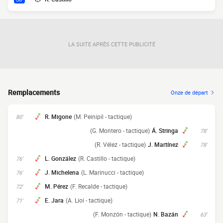
LA SUITE APRÈS CETTE PUBLICITÉ
Remplacements
Onze de départ
R. Migone
(M. Peinipil - tactique)
80'
(G. Montero - tactique)
Á. Stringa
78'
(R. Vélez - tactique)
J. Martínez
78'
L. González
(R. Castillo - tactique)
76'
J. Michelena
(L. Marinucci - tactique)
76'
M. Pérez
(F. Recalde - tactique)
72'
E. Jara
(A. Lioi - tactique)
71'
(F. Monzón - tactique)
N. Bazán
63'