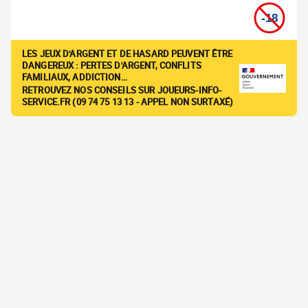
LES JEUX D'ARGENT ET DE HASARD PEUVENT ÊTRE
DANGEREUX : PERTES D'ARGENT, CONFLITS
FAMILIAUX, ADDICTION…
RETROUVEZ NOS CONSEILS SUR JOUEURS-INFO-
SERVICE.FR (09 74 75 13 13 - APPEL NON SURTAXÉ)