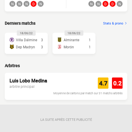
N
N
N
D
N
N
N
D
D
N
Derniers matchs
Stats & prono
18/06/22
18/06/22
Villa Dálmine
3
Almirante
1
Dep Madryn
3
Morón
1
Arbitres
Luis Lobo Medina
4.7
0.2
arbitre principal
Moyenne de cartons par match sur 31 matchs arbitrés
LA SUITE APRÈS CETTE PUBLICITÉ