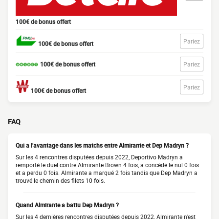
100€ de bonus offert
Pariez
100€ de bonus offert
100€ de bonus offert
Pariez
Pariez
100€ de bonus offert
FAQ
Qui a l'avantage dans les matchs entre Almirante et Dep Madryn ?
Sur les 4 rencontres disputées depuis 2022, Deportivo Madryn a
remporté le duel contre Almirante Brown 4 fois, a concédé le nul 0 fois
et a perdu 0 fois. Almirante a marqué 2 fois tandis que Dep Madryn a
trouvé le chemin des filets 10 fois.
Quand Almirante a battu Dep Madryn ?
Sur les 4 dernières rencontres disputées depuis 2022, Almirante n'est