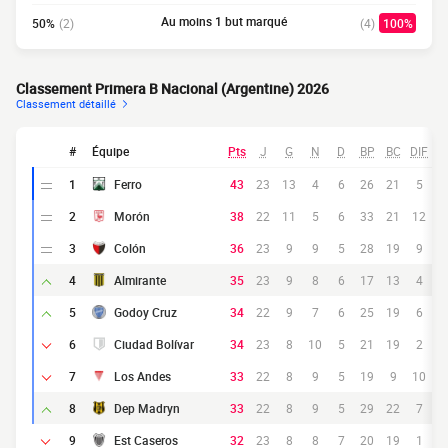
Au moins 1 but marqué
50%
(2)
(4)
100%
Classement Primera B Nacional (Argentine) 2026
Classement détaillé
#
Équipe
Pts
J
G
N
D
BP
BC
DIF
1
Ferro
43
23
13
4
6
26
21
5
2
Morón
38
22
11
5
6
33
21
12
3
Colón
36
23
9
9
5
28
19
9
4
Almirante
35
23
9
8
6
17
13
4
5
Godoy Cruz
34
22
9
7
6
25
19
6
6
Ciudad Bolívar
34
23
8
10
5
21
19
2
7
Los Andes
33
22
8
9
5
19
9
10
8
Dep Madryn
33
22
8
9
5
29
22
7
9
Est Caseros
32
23
8
8
7
20
19
1