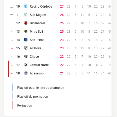
10
Racing Córdoba
27
23
7
6
10
22
28
-6
11
San Miguel
26
22
5
11
6
17
22
-5
12
Defensores
25
22
5
10
7
15
19
-4
13
Mitre SdE
25
23
5
10
8
22
27
-5
14
San Telmo
23
22
5
8
9
18
23
-5
15
All Boys
23
23
4
11
8
13
22
-9
16
Chaco
22
22
5
7
10
20
26
-6
17
Central Norte
22
22
5
7
10
14
23
-9
18
Acassuso
21
22
5
6
11
16
24
-8
Play-off pour le titre de champion
Play-off de promotion
Relégation