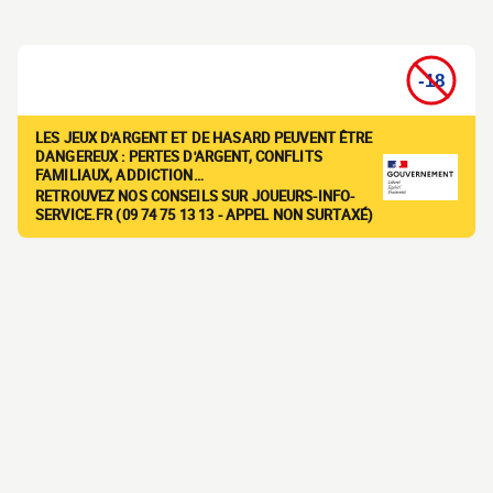
LES JEUX D'ARGENT ET DE HASARD PEUVENT ÊTRE
DANGEREUX : PERTES D'ARGENT, CONFLITS
FAMILIAUX, ADDICTION…
RETROUVEZ NOS CONSEILS SUR JOUEURS-INFO-
SERVICE.FR (09 74 75 13 13 - APPEL NON SURTAXÉ)