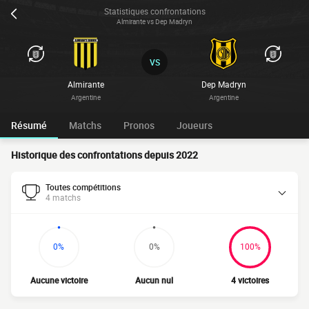
Statistiques confrontations
Almirante vs Dep Madryn
VS
Almirante
Dep Madryn
Argentine
Argentine
Résumé
Matchs
Pronos
Joueurs
Historique des confrontations depuis 2022
Toutes compétitions
4 matchs
0%
0%
100%
Aucune victoire
Aucun nul
4 victoires