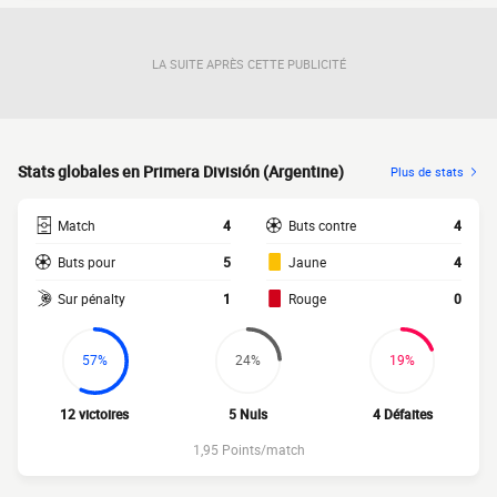
LA SUITE APRÈS CETTE PUBLICITÉ
Stats globales en Primera División (Argentine)
Plus de stats
Match
4
Buts contre
4
Buts pour
5
Jaune
4
Sur pénalty
1
Rouge
0
57%
24%
19%
12 victoires
5 Nuls
4 Défaites
1,95 Points/match