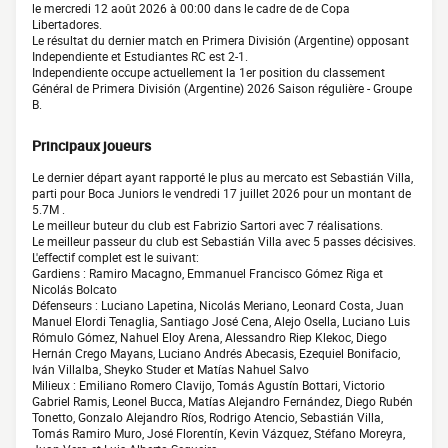
le mercredi 12 août 2026 à 00:00 dans le cadre de de Copa
Libertadores.
Le résultat du dernier match en Primera División (Argentine) opposant
Independiente et Estudiantes RC est 2-1.
Independiente occupe actuellement la 1er position du classement
Général de Primera División (Argentine) 2026 Saison régulière - Groupe
B.
Principaux joueurs
Le dernier départ ayant rapporté le plus au mercato est Sebastián Villa,
parti pour Boca Juniors le vendredi 17 juillet 2026 pour un montant de
5.7M .
Le meilleur buteur du club est Fabrizio Sartori avec 7 réalisations.
Le meilleur passeur du club est Sebastián Villa avec 5 passes décisives.
L'effectif complet est le suivant:
Gardiens : Ramiro Macagno, Emmanuel Francisco Gómez Riga et
Nicolás Bolcato
Défenseurs : Luciano Lapetina, Nicolás Meriano, Leonard Costa, Juan
Manuel Elordi Tenaglia, Santiago José Cena, Alejo Osella, Luciano Luis
Rómulo Gómez, Nahuel Eloy Arena, Alessandro Riep Klekoc, Diego
Hernán Crego Mayans, Luciano Andrés Abecasis, Ezequiel Bonifacio,
Iván Villalba, Sheyko Studer et Matías Nahuel Salvo
Milieux : Emiliano Romero Clavijo, Tomás Agustín Bottari, Victorio
Gabriel Ramis, Leonel Bucca, Matías Alejandro Fernández, Diego Rubén
Tonetto, Gonzalo Alejandro Ríos, Rodrigo Atencio, Sebastián Villa,
Tomás Ramiro Muro, José Florentín, Kevin Vázquez, Stéfano Moreyra,