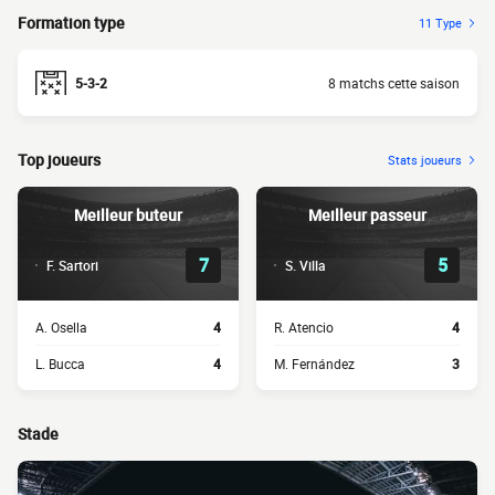
Formation type
11 Type
5-3-2
8 matchs cette saison
Top joueurs
Stats joueurs
Meilleur buteur
Meilleur passeur
7
5
F. Sartori
S. Villa
A. Osella
4
R. Atencio
4
L. Bucca
4
M. Fernández
3
Stade