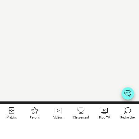
Matchs
Favoris
Vidéos
Classement
Prog TV
Recherche
Liens utiles
Clubs à la une
Tous les matchs
PSG