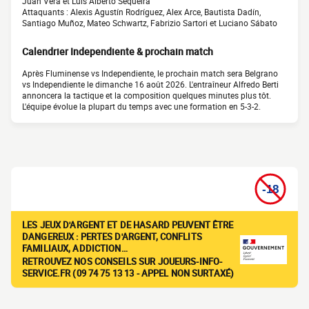
Juan Vera et Luis Alberto Sequeira
Attaquants : Alexis Agustín Rodríguez, Alex Arce, Bautista Dadín,
Santiago Muñoz, Mateo Schwartz, Fabrizio Sartori et Luciano Sábato
Calendrier Independiente & prochain match
Après Fluminense vs Independiente, le prochain match sera Belgrano
vs Independiente le dimanche 16 août 2026. L'entraîneur Alfredo Berti
annoncera la tactique et la composition quelques minutes plus tôt.
L'équipe évolue la plupart du temps avec une formation en 5-3-2.
LES JEUX D'ARGENT ET DE HASARD PEUVENT ÊTRE
DANGEREUX : PERTES D'ARGENT, CONFLITS
FAMILIAUX, ADDICTION…
RETROUVEZ NOS CONSEILS SUR JOUEURS-INFO-
SERVICE.FR (09 74 75 13 13 - APPEL NON SURTAXÉ)