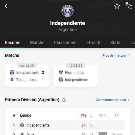
Independiente
Argentine
Résumé
Matchs
Classement
Effectif
Stats
Tr
Matchs
Plus de matchs
Auj. 02:45
12/08/26
Independiente
2
Fluminense
Estudiantes RC
1
Independiente
Primera División (Argentine)
Classement détaillé
#
Équipe
Pts
J
Dom.
Ext.
1
Independiente
34
16
2
River
29
16
1 - 1
06 sept.