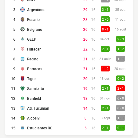
3
Argentinos
29
16
3 - 1
25 oct.
4
Rosario
28
16
2 - 0
11 oct.
5
Belgrano
26
16
0 - 1
16 août
6
GELP
26
16
04 oct.
2 - 3
7
Huracán
22
16
2 - 1
1 - 2
8
Racing
21
16
31 août
1 - 1
9
Barracas
21
16
1 - 2
20 sept.
10
Tigre
20
16
18 oct.
0 - 2
11
Sarmiento
19
16
2 - 1
2 - 1
12
Banfield
18
16
01 nov.
0 - 0
13
Atl. Tucumán
14
16
2 - 1
0 - 0
14
Aldosivi
8
16
13 sept.
1 - 1
15
Estudiantes RC
5
16
2 - 1
0 - 1