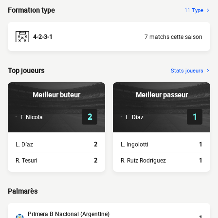
Formation type
11 Type
4-2-3-1
7 matchs cette saison
Top joueurs
Stats joueurs
Meilleur buteur
Meilleur passeur
2
1
F. Nicola
L. Díaz
L. Díaz
2
L. Ingolotti
1
R. Tesuri
2
R. Ruíz Rodríguez
1
Palmarès
Primera B Nacional (Argentine)
1