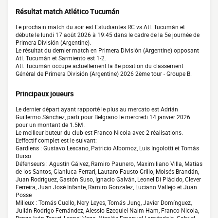
Résultat match Atlético Tucumán
Le prochain match du soir est Estudiantes RC vs Atl. Tucumán et
débute le lundi 17 août 2026 à 19:45 dans le cadre de la 5e journée de
Primera División (Argentine).
Le résultat du dernier match en Primera División (Argentine) opposant
Atl. Tucumán et Sarmiento est 1-2.
Atl. Tucumán occupe actuellement la 8e position du classement
Général de Primera División (Argentine) 2026 2ème tour - Groupe B.
Principaux joueurs
Le dernier départ ayant rapporté le plus au mercato est Adrián
Guillermo Sánchez, parti pour Belgrano le mercredi 14 janvier 2026
pour un montant de 1.5M .
Le meilleur buteur du club est Franco Nicola avec 2 réalisations.
L'effectif complet est le suivant:
Gardiens : Gustavo Lescano, Patricio Albornoz, Luis Ingolotti et Tomás
Durso
Défenseurs : Agustín Gálvez, Ramiro Paunero, Maximiliano Villa, Matías
de los Santos, Gianluca Ferrari, Lautaro Fausto Grillo, Moisés Brandán,
Juan Rodríguez, Gastón Suso, Ignacio Galván, Leonel Di Plácido, Clever
Ferreira, Juan José Infante, Ramiro Gonzalez, Luciano Vallejo et Juan
Posse
Milieux : Tomás Cuello, Nery Leyes, Tomás Jung, Javier Domínguez,
Julián Rodrigo Fernández, Alessio Ezequiel Naim Ham, Franco Nicola,