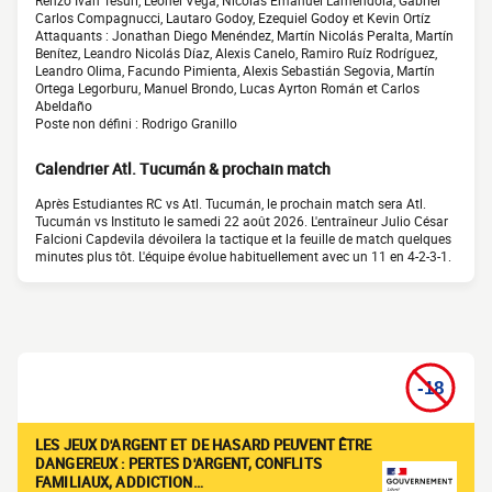
Renzo Iván Tesuri, Leonel Vega, Nicolás Emanuel Laméndola, Gabriel
Carlos Compagnucci, Lautaro Godoy, Ezequiel Godoy et Kevin Ortíz
Attaquants : Jonathan Diego Menéndez, Martín Nicolás Peralta, Martín
Benítez, Leandro Nicolás Díaz, Alexis Canelo, Ramiro Ruíz Rodríguez,
Leandro Olima, Facundo Pimienta, Alexis Sebastián Segovia, Martín
Ortega Legorburu, Manuel Brondo, Lucas Ayrton Román et Carlos
Abeldaño
Poste non défini : Rodrigo Granillo
Calendrier Atl. Tucumán & prochain match
Après Estudiantes RC vs Atl. Tucumán, le prochain match sera Atl.
Tucumán vs Instituto le samedi 22 août 2026. L'entraîneur Julio César
Falcioni Capdevila dévoilera la tactique et la feuille de match quelques
minutes plus tôt. L'équipe évolue habituellement avec un 11 en 4-2-3-1.
LES JEUX D'ARGENT ET DE HASARD PEUVENT ÊTRE
DANGEREUX : PERTES D'ARGENT, CONFLITS
FAMILIAUX, ADDICTION…