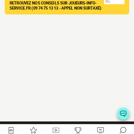
RETROUVEZ NOS CONSEILS SUR JOUEURS-INFO-
SERVICE.FR (09 74 75 13 13 - APPEL NON SURTAXÉ)