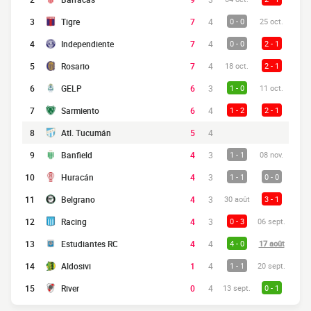
3
Tigre
7
4
0 - 0
25 oct.
4
Independiente
7
4
0 - 0
2 - 1
5
Rosario
7
4
18 oct.
2 - 1
6
GELP
6
3
1 - 0
11 oct.
7
Sarmiento
6
4
1 - 2
2 - 1
8
Atl. Tucumán
5
4
9
Banfield
4
3
1 - 1
08 nov.
10
Huracán
4
3
1 - 1
0 - 0
11
Belgrano
4
3
30 août
3 - 1
12
Racing
4
3
0 - 3
06 sept.
13
Estudiantes RC
4
4
4 - 0
17 août
14
Aldosivi
1
4
1 - 1
20 sept.
15
River
0
4
13 sept.
0 - 1