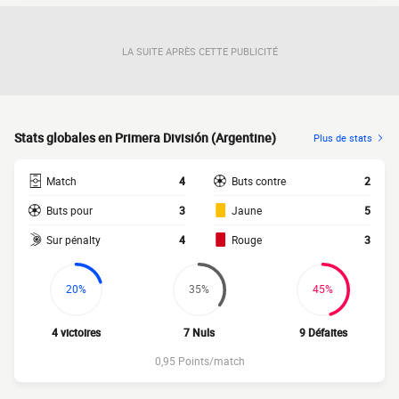
LA SUITE APRÈS CETTE PUBLICITÉ
Stats globales en Primera División (Argentine)
Plus de stats
Match
4
Buts contre
2
Buts pour
3
Jaune
5
Sur pénalty
4
Rouge
3
20%
35%
45%
4 victoires
7 Nuls
9 Défaites
0,95 Points/match