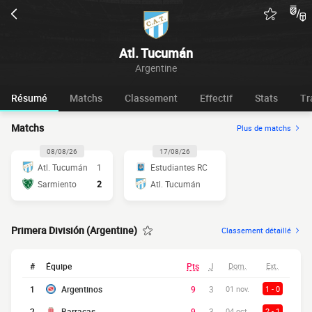
Atl. Tucumán
Argentine
Résumé
Matchs
Classement
Effectif
Stats
Tr
Matchs
Plus de matchs
08/08/26
17/08/26
Atl. Tucumán
1
Estudiantes RC
Sarmiento
2
Atl. Tucumán
Primera División (Argentine)
Classement détaillé
#
Équipe
Pts
J
Dom.
Ext.
1
Argentinos
9
3
01 nov.
1 - 0
2
Barracas
9
3
04 oct.
2 - 1