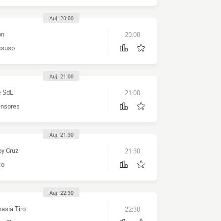
Auj. 20:00
ón
20:00
ssuso
Auj. 21:00
e SdE
21:00
nsores
Auj. 21:30
y Cruz
21:30
co
Auj. 22:30
asia Tiro
22:30