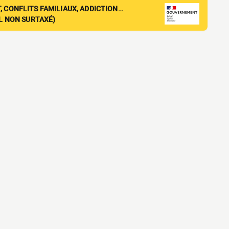
, CONFLITS FAMILIAUX, ADDICTION…
EL NON SURTAXÉ)