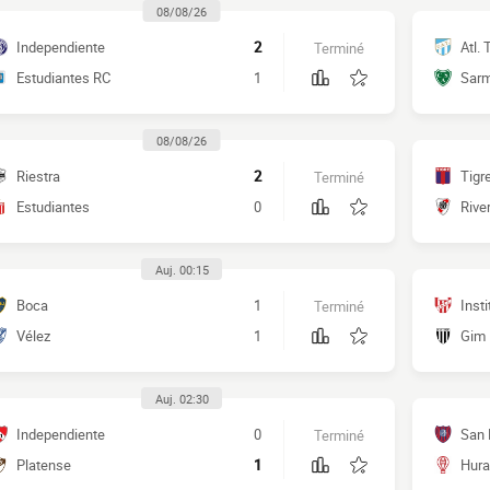
08/08/26
Independiente
2
Atl.
Terminé
Estudiantes RC
1
Sarm
08/08/26
Riestra
2
Tigr
Terminé
Estudiantes
0
Rive
Auj. 00:15
Boca
1
Insti
Terminé
Vélez
1
Gim
Auj. 02:30
Independiente
0
San 
Terminé
Platense
1
Hura