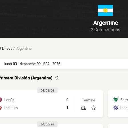
Argentine
2 Compétitions
t Direct
Argentine
lundi 03 - dimanche 09 | S32 - 2026
Primera División (Argentine)
03/08/26
Lanús
0
Sarm
Terminé
Instituto
1
Inde
04/08/26