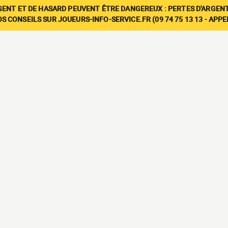
GENT ET DE HASARD PEUVENT ÊTRE DANGEREUX : PERTES D'ARGENT
 CONSEILS SUR JOUEURS-INFO-SERVICE.FR (09 74 75 13 13 - APP