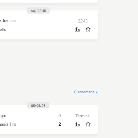
Auj. 22:45
y Justicia
22:45
ll's
Classement
05/08/26
gro
0
Terminé
asia Tiro
2