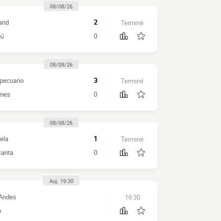
08/08/26
and
2
Terminé
pú
0
08/08/26
pecuario
3
Terminé
mes
0
08/08/26
ela
1
Terminé
arita
0
Auj. 19:30
Andes
19:30
o