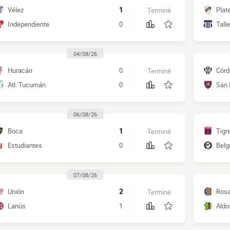
Vélez
1
Plat
Terminé
Independiente
0
Tall
04/08/26
Huracán
0
Córd
Terminé
Atl. Tucumán
0
San 
06/08/26
Boca
1
Tigr
Terminé
Estudiantes
0
Belg
07/08/26
Unión
2
Rosa
Terminé
Lanús
1
Aldos