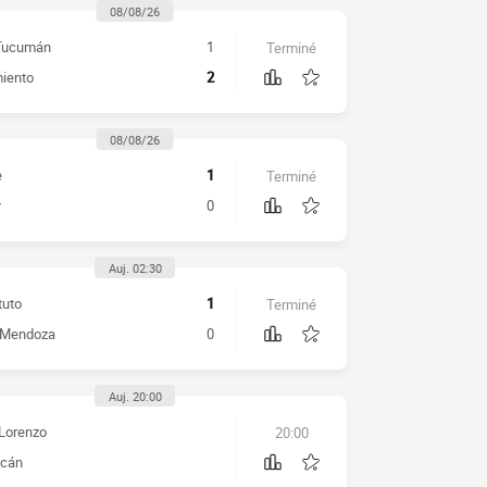
08/08/26
 Tucumán
1
Terminé
iento
2
08/08/26
e
1
Terminé
r
0
Auj. 02:30
tuto
1
Terminé
 Mendoza
0
Auj. 20:00
Lorenzo
20:00
cán