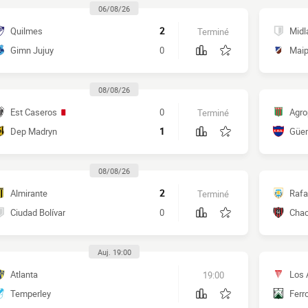
06/08/26
Quilmes
2
Midl
Terminé
Gimn Jujuy
0
Mai
08/08/26
Est Caseros
0
Agro
Terminé
Dep Madryn
1
Güe
08/08/26
Almirante
2
Rafa
Terminé
Ciudad Bolívar
0
Chac
Auj. 19:00
Atlanta
Los 
19:00
Temperley
Ferr