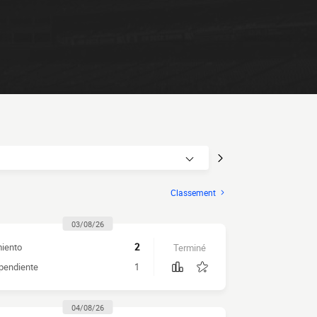
Classement
03/08/26
iento
2
Terminé
pendiente
1
04/08/26