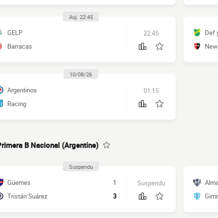
Auj. 22:45
GELP
Def 
22:45
Barracas
Newe
10/08/26
Argentinos
01:15
Racing
Primera B Nacional (Argentine)
Suspendu
Güemes
1
Alma
Suspendu
Tristán Suárez
3
Gimn