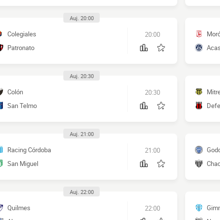
Auj. 20:00
Colegiales
Mor
20:00
Patronato
Aca
Auj. 20:30
Colón
Mitr
20:30
San Telmo
Defe
Auj. 21:00
Racing Córdoba
Godo
21:00
San Miguel
Cha
Auj. 22:00
Quilmes
Gimn
22:00