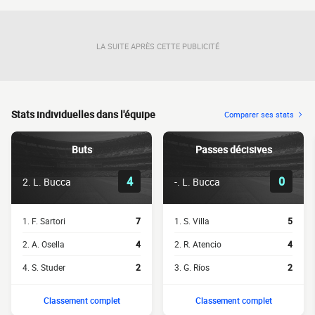
LA SUITE APRÈS CETTE PUBLICITÉ
Stats individuelles dans l'équipe
Comparer ses stats
Buts
Passes décisives
4
0
2. L. Bucca
-. L. Bucca
1. F. Sartori
7
1. S. Villa
5
2. A. Osella
4
2. R. Atencio
4
4. S. Studer
2
3. G. Ríos
2
Classement complet
Classement complet