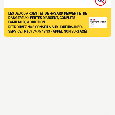
LES JEUX D'ARGENT ET DE HASARD PEUVENT ÊTRE
DANGEREUX : PERTES D'ARGENT, CONFLITS
FAMILIAUX, ADDICTION…
RETROUVEZ NOS CONSEILS SUR JOUEURS-INFO-
SERVICE.FR (09 74 75 13 13 - APPEL NON SURTAXÉ)