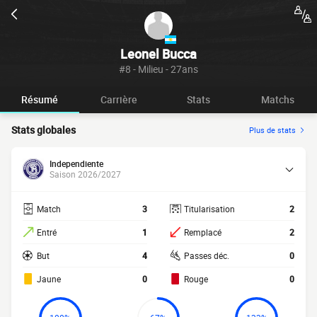
Leonel Bucca
#8 - Milieu - 27ans
Résumé
Carrière
Stats
Matchs
Stats globales
Plus de stats
Independiente
Saison 2026/2027
Match
3
Titularisation
2
Entré
1
Remplacé
2
But
4
Passes déc.
0
Jaune
0
Rouge
0