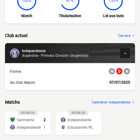
100%
67%
133%
Match
Titularisation
Lié aux buts
Club actuel
Carrière
Independiente
-
Argentine - Primera División (Argentine)
Forme
N
D
N
Au club depuis
07/07/2025
Matchs
Calendrier Independiente
03/08/26
08/08/26
Sarmiento
2
Independiente
Independiente
1
Estudiantes RC