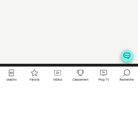
Matchs
Favoris
Vidéos
Classement
Prog TV
Recherche
Liens utiles
Clubs à la une
Tous les matchs
PSG
Matchs en live
Bayern Munich
Derniers résultats
Real Madrid
Matchs à venir
Inter
Match en streaming
Juventus
Contact
Manchester City
Mentions légales
Manchester United