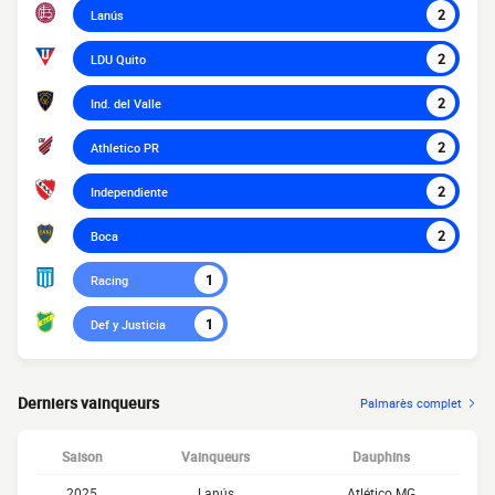
2
Lanús
2
LDU Quito
2
Ind. del Valle
2
Athletico PR
2
Independiente
2
Boca
1
Racing
1
Def y Justicia
Derniers vainqueurs
Palmarès complet
Saison
Vainqueurs
Dauphins
2025
Lanús
Atlético MG