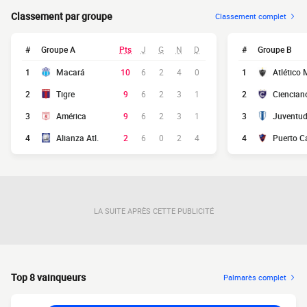
Classement par groupe
Classement complet
#
Groupe A
Pts
J
G
N
D
#
Groupe B
1
Macará
10
6
2
4
0
1
Atlético
2
Tigre
9
6
2
3
1
2
Ciencian
3
América
9
6
2
3
1
3
Juventu
4
Alianza Atl.
2
6
0
2
4
4
Puerto C
LA SUITE APRÈS CETTE PUBLICITÉ
Top 8 vainqueurs
Palmarès complet