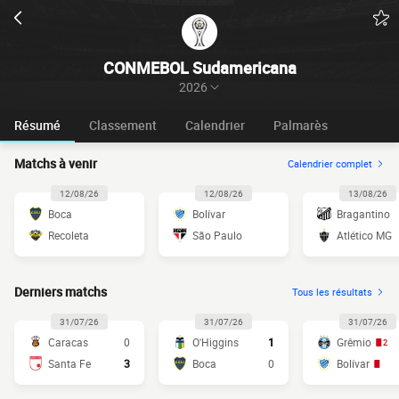
CONMEBOL Sudamericana
2026
Résumé
Classement
Calendrier
Palmarès
Matchs à venir
Calendrier complet
12/08/26
12/08/26
13/08/26
Boca
Bolívar
Bragantino
Recoleta
São Paulo
Atlético MG
Derniers matchs
Tous les résultats
31/07/26
31/07/26
31/07/26
Caracas
0
O'Higgins
1
Grêmio
2
Santa Fe
3
Boca
0
Bolívar