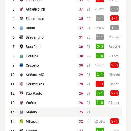
3
Athletico PR
37
21
28 oct.
0 - 0
4
Fluminense
35
22
1 - 1
2 - 1
5
Bahia
32
21
18 nov.
1 - 1
6
Bragantino
31
20
1 - 1
23 août
7
Botafogo
30
21
5 - 3
Reporté
8
Coritiba
30
22
1 - 0
24 oct.
9
Cruzeiro
30
21
17 oct.
2 - 0
10
Atlético MG
29
21
2 - 1
16 août
11
Corinthians
29
21
1 - 3
28 nov.
12
São Paulo
26
21
2 - 1
2 - 0
13
Vitória
26
21
2 - 0
05 sept.
14
Grêmio
25
21
15
Mirassol
23
20
02 déc.
2 - 1
16
Santos
22
20
3 - 2
21 nov.