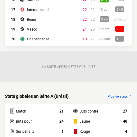
17
Internacional
22
21
10 oct.
0 - 0
18
Remo
22
22
0 - 0
07 oct.
19
Vasco
21
20
12 sept.
2 - 1
20
Chapecoense
10
21
29 août
1 - 1
LA SUITE APRÈS CETTE PUBLICITÉ
Stats globales en Série A (Brésil)
Plus de stats
Match
21
Buts contre
27
Buts pour
24
Jaune
48
Sur pénalty
1
Rouge
4