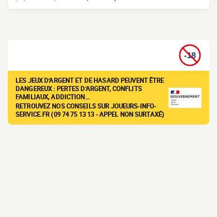
LES JEUX D'ARGENT ET DE HASARD PEUVENT ÊTRE
DANGEREUX : PERTES D'ARGENT, CONFLITS
FAMILIAUX, ADDICTION…
RETROUVEZ NOS CONSEILS SUR JOUEURS-INFO-
SERVICE.FR (09 74 75 13 13 - APPEL NON SURTAXÉ)