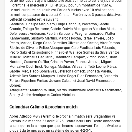
Le dernier départ ayant rapporté le plus au mercato est Viery, parti pour
Fiorentina le mercredi 01 juillet 2026 pour un montant de 15M €.
Le meilleur buteur du club est Carlos Vinícius avec 10 réalisations.
Le meilleur passeur du club est Cristian Pavón avec 3 passes décisives.
L'effectif complet est le suivant:
Gardiens : Phelipe Megiolaro, Hugo Henrique, Weverton, Gabriel
Grando, Thiago Beltrame, Gabriel Otávio Menegon et Vinicius Machado
Défenseurs : Anderson, Fabián Balbuena, Wagner Leonardo, Walter
Kannemann, Gustavo Martins, Marcos Rocha, Rafael Thyere, João
Pedro, Marlon, Diego Caito Barcellos Oliveira dos Santos, Vitor Ramon
Ribeiro de Oliveira, Felipe Albuquerque, Caio Paulista, Luis Eduardo,
Pedro Gabriel Crisóstomo Pinheiro et Wallace Gomes da Silva Santos
Milieux : Matheus Pagliarini, Jáminton Campaz, Victor Bobsin, Juan
Nardoni, Gustavo Cuéllar, Cristian Pavón, Francis Amuzu, Miguel
Monsalve, Dodi, Erick Noriega, Mathías Villasanti, Tetê, Leonel Pérez,
Gabriel Mec, Tiago Gonçalves, Jeferson Forneck, Jhonata Varela,
Ademir Dos Santos Marques Junior, Roger Dias Fernandes, Bernardo
Zortea, Riquelme Freitas, Jovane Cabral et José David Enamorado
Gómez
Attaquants : Mailson, Willian, Martin Braithwaite, Matheus Nascimento,
Smiley, André Henrique et Carlos Vinícius
Calendrier Grêmio & prochain match
Après Atlético MG vs Grêmio, le prochain match sera Bragantino vs
Grêmio le dimanche 23 août 2026. L'entraîneur Luís Castro annoncera
la tactique et la compo quelques heures auparavant. L'équipe évolue la
plupart du temps avec un système de jeu en 4-2-3-1.