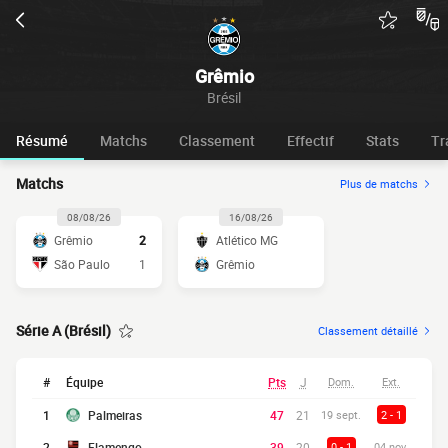
Grêmio
Brésil
Résumé
Matchs
Classement
Effectif
Stats
Tr
Matchs
Plus de matchs
08/08/26
16/08/26
Grêmio
2
Atlético MG
São Paulo
1
Grêmio
Série A (Brésil)
Classement détaillé
#
Équipe
Pts
J
Dom.
Ext.
1
Palmeiras
47
21
19 sept.
2 - 1
2
Flamengo
39
20
0 - 1
04 nov.