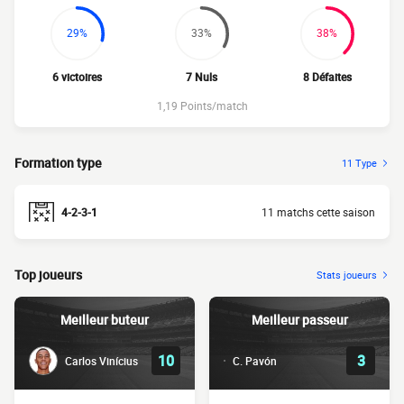
29%
33%
38%
6 victoires
7 Nuls
8 Défaites
1,19 Points/match
Formation type
11 Type
4-2-3-1
11 matchs cette saison
Top joueurs
Stats joueurs
Meilleur buteur
Meilleur passeur
10
3
Carlos Vinícius
C. Pavón