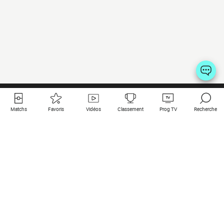
Matchs
Favoris
Vidéos
Classement
Prog TV
Recherche
Liens utiles
Clubs à la une
Tous les matchs
PSG
Matchs en live
Bayern Munich
Derniers résultats
Real Madrid
Matchs à venir
Inter
Match en streaming
Juventus
Contact
Manchester City
Mentions légales
Manchester United
Les amis de Foot Direct
Liverpool
Les guides de Foot Direct