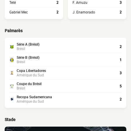
Tetê
2
F. Amuzu
3
Gabriel Mec
2
J. Enamorado
2
Palmarès
Série A (Brésil)
2
Brésil
Série B (Brésil)
1
Brésil
Copa Libertadores
3
Amérique du Sud
Coupe du Brésil
5
Brésil
Recopa Sudamericana
2
Amérique du Sud
Stade