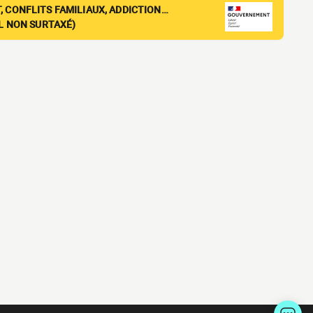
, CONFLITS FAMILIAUX, ADDICTION…
EL NON SURTAXÉ)