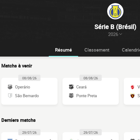
Série B (Brésil)
2026
Résumé
Classement
Calendri
Matchs à venir
08/08/26
08/08/26
Operário
Ceará
V
São Bernardo
Ponte Preta
S
Derniers matchs
29/07/26
29/07/26