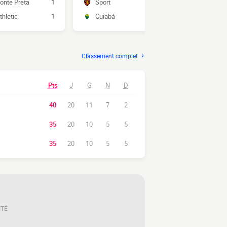
onte Preta
1
Sport
1
Atlético GO
thletic
1
Cuiabá
1
Operário
Classement complet
Pts
J
G
N
D
40
20
11
7
2
35
20
10
5
5
35
20
10
5
5
ITÉ