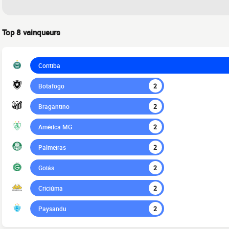
Top 8 vainqueurs
Coritiba
Botafogo
2
Bragantino
2
América MG
2
Palmeiras
2
Goiás
2
Criciúma
2
Paysandu
2