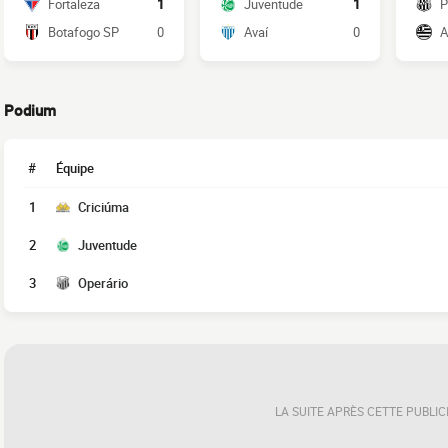
Fortaleza
1
Juventude
1
P
Botafogo SP
0
Avaí
0
A
Podium
#
Équipe
1
Criciúma
2
Juventude
3
Operário
LA SUITE APRÈS CETTE PUBLIC