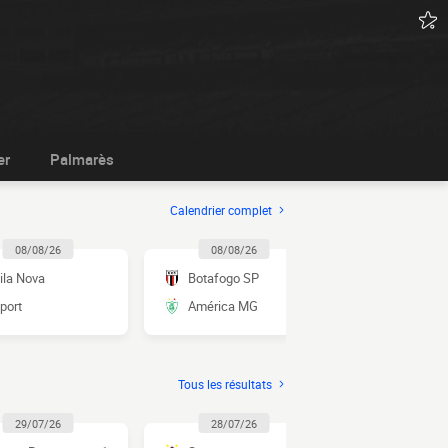
er
Palmarès
Calendrier complet
08/08/26
08/08/26
09/08/2
ila Nova
Botafogo SP
Athletic
port
América MG
Criciúma
Tous les résultats
29/07/26
28/07/26
28/07/2