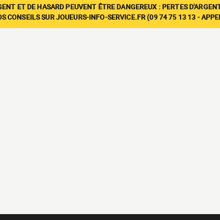
GENT ET DE HASARD PEUVENT ÊTRE DANGEREUX : PERTES D'ARGENT
 CONSEILS SUR JOUEURS-INFO-SERVICE.FR (09 74 75 13 13 - APP