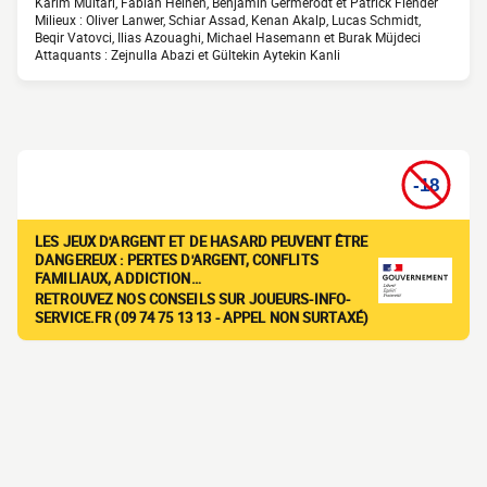
Karim Multari, Fabian Heinen, Benjamin Germerodt et Patrick Flender
Milieux : Oliver Lanwer, Schiar Assad, Kenan Akalp, Lucas Schmidt,
Beqir Vatovci, Ilias Azouaghi, Michael Hasemann et Burak Müjdeci
Attaquants : Zejnulla Abazi et Gültekin Aytekin Kanli
LES JEUX D'ARGENT ET DE HASARD PEUVENT ÊTRE
DANGEREUX : PERTES D'ARGENT, CONFLITS
FAMILIAUX, ADDICTION…
RETROUVEZ NOS CONSEILS SUR JOUEURS-INFO-
SERVICE.FR (09 74 75 13 13 - APPEL NON SURTAXÉ)