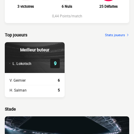
3 victoires
6 Nuls
25 Défaites
0,44 Points/match
Top joueurs
Stats joueurs
Meilleur buteur
9
L. Lokotsch
V. Geimier
6
H. Salman
5
Stade