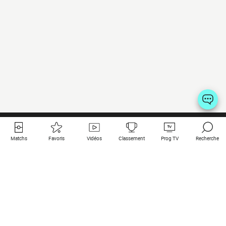
Matchs
Favoris
Vidéos
Classement
Prog TV
Recherche
Liens utiles
Clubs à la une
Tous les matchs
PSG
Matchs en live
Bayern Munich
Derniers résultats
Real Madrid
Matchs à venir
Inter
Match en streaming
Juventus
Contact
Manchester City