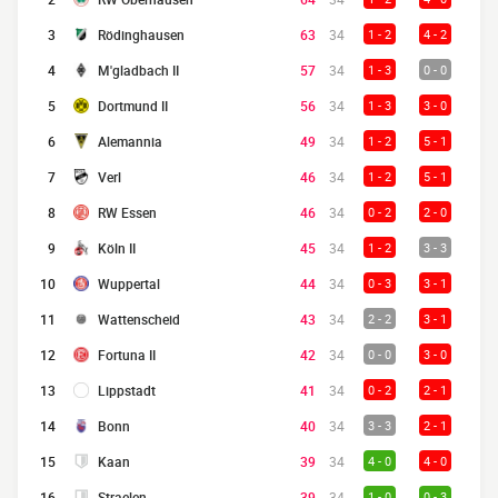
3
Rödinghausen
63
34
1 - 2
4 - 2
4
M'gladbach II
57
34
1 - 3
0 - 0
5
Dortmund II
56
34
1 - 3
3 - 0
6
Alemannia
49
34
1 - 2
5 - 1
7
Verl
46
34
1 - 2
5 - 1
8
RW Essen
46
34
0 - 2
2 - 0
9
Köln II
45
34
1 - 2
3 - 3
10
Wuppertal
44
34
0 - 3
3 - 1
11
Wattenscheid
43
34
2 - 2
3 - 1
12
Fortuna II
42
34
0 - 0
3 - 0
13
Lippstadt
41
34
0 - 2
2 - 1
14
Bonn
40
34
3 - 3
2 - 1
15
Kaan
39
34
4 - 0
4 - 0
16
Straelen
39
34
1 - 0
0 - 3