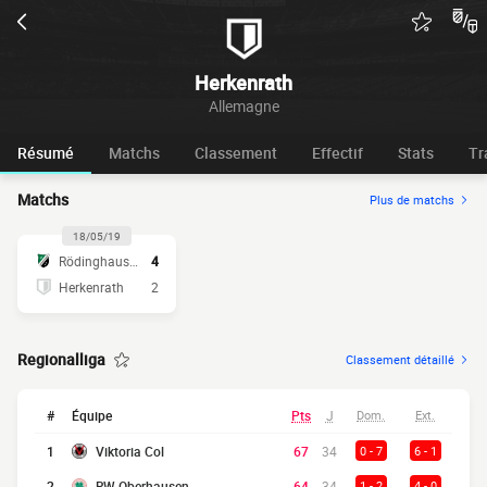
Herkenrath
Allemagne
Résumé
Matchs
Classement
Effectif
Stats
Tr
Matchs
Plus de matchs
18/05/19
Rödinghausen
4
Herkenrath
2
Regionalliga
Classement détaillé
#
Équipe
Pts
J
Dom.
Ext.
1
Viktoria Col
67
34
0 - 7
6 - 1
2
RW Oberhausen
64
34
1 - 2
4 - 0