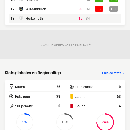
17
Wiedenbrück
38
34
1 - 6
1 - 1
18
Herkenrath
15
34
LA SUITE APRÈS CETTE PUBLICITÉ
Stats globales en Regionalliga
Plus de stats
Match
26
Buts contre
0
Buts pour
29
Jaune
53
Sur pénalty
0
Rouge
4
9%
18%
74%