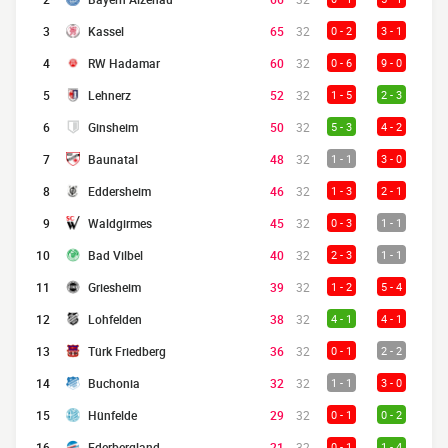
3
Kassel
65
32
0 - 2
3 - 1
4
RW Hadamar
60
32
0 - 6
9 - 0
5
Lehnerz
52
32
1 - 5
2 - 3
6
Ginsheim
50
32
5 - 3
4 - 2
7
Baunatal
48
32
1 - 1
3 - 0
8
Eddersheim
46
32
1 - 3
2 - 1
9
Waldgirmes
45
32
0 - 3
1 - 1
10
Bad Vilbel
40
32
2 - 3
1 - 1
11
Griesheim
39
32
1 - 2
5 - 4
12
Lohfelden
38
32
4 - 1
4 - 1
13
Türk Friedberg
36
32
0 - 1
2 - 2
14
Buchonia
32
32
1 - 1
3 - 0
15
Hünfelde
29
32
0 - 1
0 - 2
16
Ederbergland
21
32
0 - 1
1 - 4