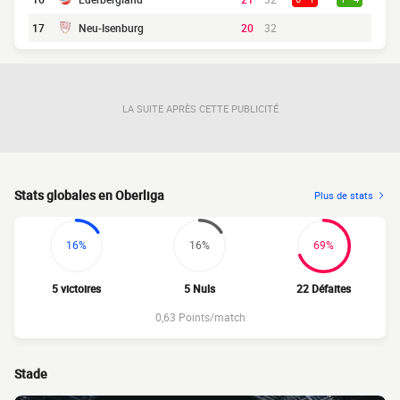
17
Neu-Isenburg
20
32
LA SUITE APRÈS CETTE PUBLICITÉ
Stats globales en Oberliga
Plus de stats
16%
16%
69%
5 victoires
5 Nuls
22 Défaites
0,63 Points/match
Stade