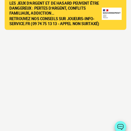
LES JEUX D'ARGENT ET DE HASARD PEUVENT ÊTRE
DANGEREUX : PERTES D'ARGENT, CONFLITS
FAMILIAUX, ADDICTION…
RETROUVEZ NOS CONSEILS SUR JOUEURS-INFO-
SERVICE.FR (09 74 75 13 13 - APPEL NON SURTAXÉ)