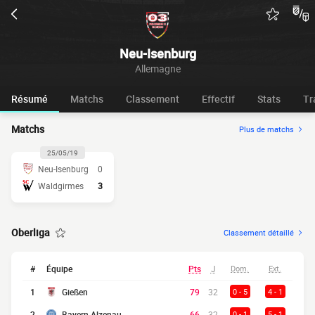
Neu-Isenburg
Allemagne
Résumé
Matchs
Classement
Effectif
Stats
Tr
Matchs
Plus de matchs
25/05/19
Neu-Isenburg
0
Waldgirmes
3
Oberliga
Classement détaillé
#
Équipe
Pts
J
Dom.
Ext.
1
Gießen
79
32
0 - 5
4 - 1
2
Bayern Alzenau
66
32
0 - 1
5 - 1