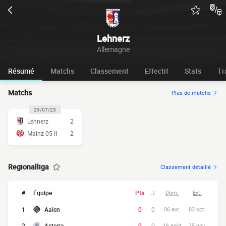
Lehnerz
Allemagne
Résumé
Matchs
Classement
Effectif
Stats
Tr
Matchs
Plus de matchs
29/07/23
Lehnerz
2
Mainz 05 II
2
Regionalliga
Classement détaillé
#
Équipe
Pts
J
Dom.
Ext.
1
Aalen
0
0
06 avr.
03 oct.
2
Astoria
0
0
16 août
25 nov.