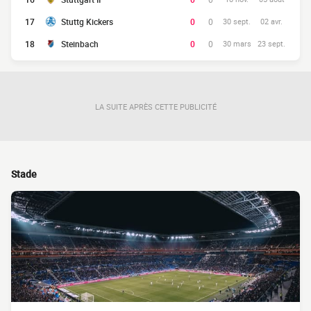
17
Stuttg Kickers
0
0
30 sept.
02 avr.
18
Steinbach
0
0
30 mars
23 sept.
LA SUITE APRÈS CETTE PUBLICITÉ
Stade