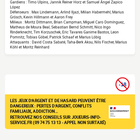
Gardiens : Timo Ulpins, Jannik Reiner Horz et Samuel Ángel Zapico
López
Défenseurs : Max Lindemann, Arlind Iljazi, Milian Habermehl, Marius
Grösch, Kevin Hillmann et Aaron Frey
Milieux : Moritz Dittmann, Brian Campman, Miguel Caro Domínguez,
Matheus de Moura Beal, Sebastian Bernd Schmitt, Nico Ingo
Rinderknecht, Tim Korzuschek, Eric Tavares Ganime Bastos, Leon
Pomnitz, Tobias Göbel, Patrick Schaaf et Marius Löbig
Attaquants : David Costa Sabaté, Taha-Berk Aksu, Nils Fischer, Marius
Köhl et Moritz Reinhard
LES JEUX D'ARGENT ET DE HASARD PEUVENT ÊTRE
DANGEREUX : PERTES D'ARGENT, CONFLITS
FAMILIAUX, ADDICTION…
RETROUVEZ NOS CONSEILS SUR JOUEURS-INFO-
SERVICE.FR (09 74 75 13 13 - APPEL NON SURTAXÉ)