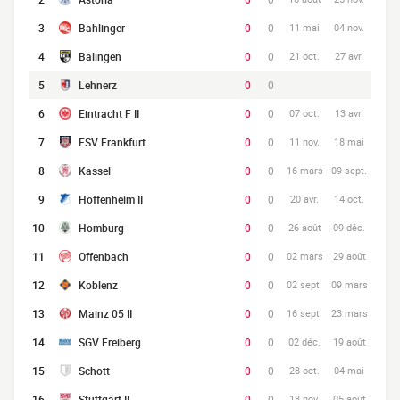
3
Bahlinger
0
0
11 mai
04 nov.
4
Balingen
0
0
21 oct.
27 avr.
5
Lehnerz
0
0
6
Eintracht F II
0
0
07 oct.
13 avr.
7
FSV Frankfurt
0
0
11 nov.
18 mai
8
Kassel
0
0
16 mars
09 sept.
9
Hoffenheim II
0
0
20 avr.
14 oct.
10
Homburg
0
0
26 août
09 déc.
11
Offenbach
0
0
02 mars
29 août
12
Koblenz
0
0
02 sept.
09 mars
13
Mainz 05 II
0
0
16 sept.
23 mars
14
SGV Freiberg
0
0
02 déc.
19 août
15
Schott
0
0
28 oct.
04 mai
16
Stuttgart II
0
0
18 nov.
05 août