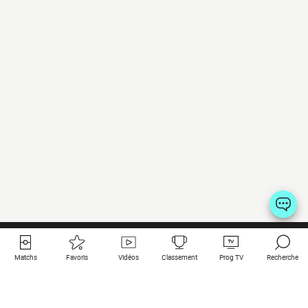
Matchs
Favoris
Vidéos
Classement
Prog TV
Recherche
Liens utiles
Clubs à la une
Tous les matchs
PSG