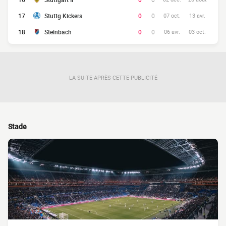
17
Stuttg Kickers
0
0
07 oct.
13 avr.
18
Steinbach
0
0
06 avr.
03 oct.
LA SUITE APRÈS CETTE PUBLICITÉ
Stade