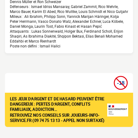
Dennis Müller et Ron Schweizer
Défenseurs : Ismael Idriss Mansaray, Gabriel Zammit, Rico Wehrle,
Marco Bauer, Karim El Abed, Rico Wuttke, Louis Schmidt et Nico Gutjahr
Milieux : Ali Ibrahim, Philipp Sonn, Yannick Marijan Häringer, Kolja
Peter Herrmann, Vasco Donato Walz, Alexander Echner, Luca Köbele,
Daniel Monga, Laurin Tost, Fabio Kinast et Hasan Pepić
Attaquants : Lukas Sonnenwald, Holger Bux, Ferdinand Scholl, Erijon
Shaqiri, As Ibrahima Diakité, Shqipon Bektasi, Elías Benali Mohamed
Eddahbi et Marco Rienhardt
Poste non défini : Ismail Halici
LES JEUX D'ARGENT ET DE HASARD PEUVENT ÊTRE
DANGEREUX : PERTES D'ARGENT, CONFLITS
FAMILIAUX, ADDICTION…
RETROUVEZ NOS CONSEILS SUR JOUEURS-INFO-
SERVICE.FR (09 74 75 13 13 - APPEL NON SURTAXÉ)