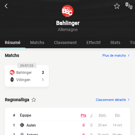
Bahlinger
Allemagne
Résumé
Matchs
Classement
Effectif
Stats
Tr
Matchs
Plus de matchs
29/07/23
Bahlinger
2
Villingen
1
Regionalliga
Classement détaillé
#
Équipe
Pts
J
Dom.
Ext.
1
Aalen
0
0
20 avr.
14 oct.
2
Astoria
0
0
26 août
09 déc.