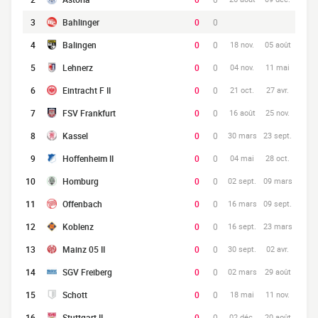
3
Bahlinger
0
0
4
Balingen
0
0
18 nov.
05 août
5
Lehnerz
0
0
04 nov.
11 mai
6
Eintracht F II
0
0
21 oct.
27 avr.
7
FSV Frankfurt
0
0
16 août
25 nov.
8
Kassel
0
0
30 mars
23 sept.
9
Hoffenheim II
0
0
04 mai
28 oct.
10
Homburg
0
0
02 sept.
09 mars
11
Offenbach
0
0
16 mars
09 sept.
12
Koblenz
0
0
16 sept.
23 mars
13
Mainz 05 II
0
0
30 sept.
02 avr.
14
SGV Freiberg
0
0
02 mars
29 août
15
Schott
0
0
18 mai
11 nov.
16
Stuttgart II
0
0
02 déc.
20 août