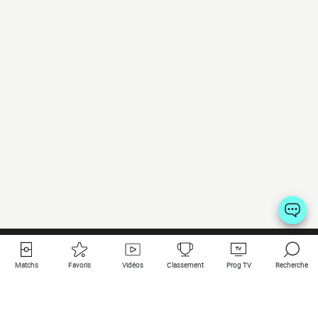
Matchs
Favoris
Vidéos
Classement
Prog TV
Recherche
Liens utiles
Clubs à la une
Tous les matchs
PSG